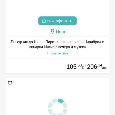
виж офертата
Ниш
Екскурзия до Ниш и Пирот с посещение на Цариброд и
винарна Малча с вечеря и музика
+ полупансион
.50
.34
105
206
/
€
лв.