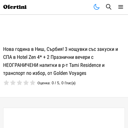
Почивки
Стоки
В града
Всички оферти
Ofertini
Нова година в Ниш, Сърбия! 3 нощувки със закуски и
СПА в Hotel Zen 4* + 2 Празнични вечери с
НЕОГРАНИЧЕНИ напитки в р-т Tami Residence и
транспорт по избор, от Golden Voyages
Оценка:
0
/
5
,
0
Глас(а)