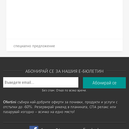
специално предложение
АБОНИРАЙ СЕ ЗА НАШИЯ Е-БЮЛЕТИН
Без спам. Отказ по всяко време.
Ofertini
събира най-добрите оферти за почивки, продукти и услуги с
отстъпки до -60%. Резервирай уикенд в планината, СПА релакс или
пазарувай изгодно – всичко на едно място!