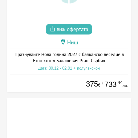
виж офертата
Ниш
Празнувайте Нова година 2027 с балканско веселие в
Етно хотел Балашевич Ртан, Сърбия
Дата: 30.12 - 02.01 + полупансион
375
.44
733
/
€
лв.