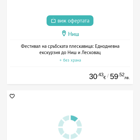
виж офертата
Ниш
Фестивал на сръбската плескавица: Еднодневна
екскурзия до Ниш и Лесковац
+ без храна
.43
.52
30
59
/
€
лв.