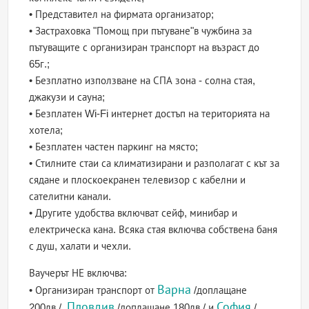
• Представител на фирмата организатор;
• Застраховка "Помощ при пътуване"в чужбина за
пътуващите с организиран транспорт на възраст до
65г.;
• Безплатно използване на СПА зона - солна стая,
джакузи и сауна;
• Безплатен Wi-Fi интернет достъп на територията на
хотела;
• Безплатен частен паркинг на място;
• Стилните стаи са климатизирани и разполагат с кът за
сядане и плоскоекранен телевизор с кабелни и
сателитни канали.
• Другите удобства включват сейф, минибар и
електрическа кана. Всяка стая включва собствена баня
с душ, халати и чехли.
Ваучерът НЕ включва:
Варна
• Организиран транспорт от
/доплащане
Пловдив
София
200лв./,
/доплащане 180лв./ и
/