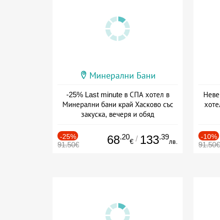
Минерални Бани
-25% Last minute в СПА хотел в
Неве
Минерални бани край Хасково със
хоте
закуска, вечеря и обяд
Дата: 31.07 - 31.08 + пълен пансион
Дат
-25%
.20
.39
-10%
68
133
/
€
лв.
91.50€
91.50€