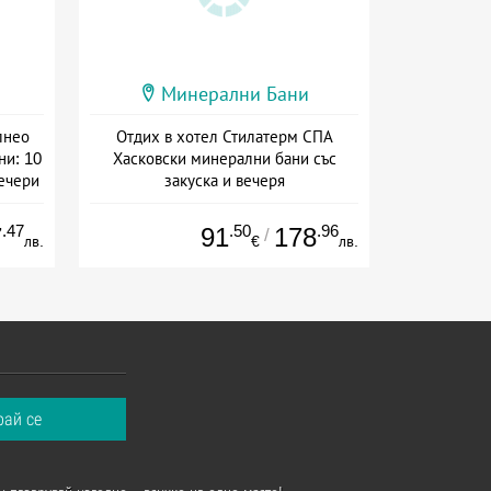
Минерални Бани
лнео
Отдих в хотел Стилатерм СПА
ни: 10
Хасковски минерални бани със
вечери
закуска и вечеря
Дата: 03.08 - 31.08 + полупансион
сион
.47
.50
.96
7
91
178
/
лв.
€
лв.