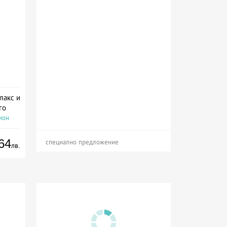
лакс и
го
ион
64
специално предложение
лв.