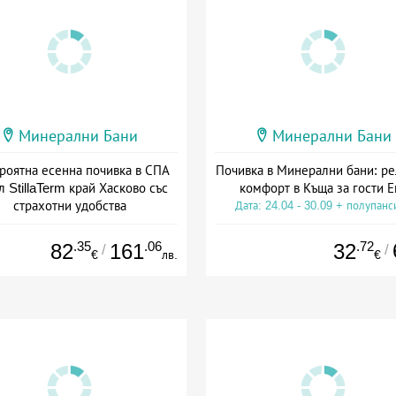
Минерални Бани
Минерални Бани
роятна есенна почивка в СПА
Почивка в Минерални бани: ре
л StillaTerm край Хасково със
комфорт в Къща за гости Е
страхотни удобства
Дата: 24.04 - 30.09 + полупанс
а: 01.09 - 30.11 + полупансион
.35
.06
.72
82
161
32
/
/
€
лв.
€