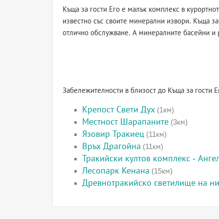
Къща за гости Его е малък комплекс в курортн
известно със своите минерални извори. Къща з
отлично обслужване. А минералните басейни и 
Забележителности в близост до Къща за гости 
Крепост Свети Дух
(1км)
Местност Шарапаните
(3км)
Язовир Тракиец
(11км)
Връх Драгойна
(11км)
Тракийски култов комплекс - Анге
Лесопарк Кенана
(15км)
Древнотракийско светилище на н