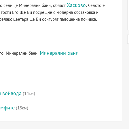
Хасково
ото селище Минерални бани, област
. Селото е
а гости Его Ще Ви посрещне с модерна обстановка и
релакс центъра ще Ви осигурят пълоценна почивка.
Минерални Бани
Его, Минерални бани,
л войвода
(14км)
имфите
(15км)