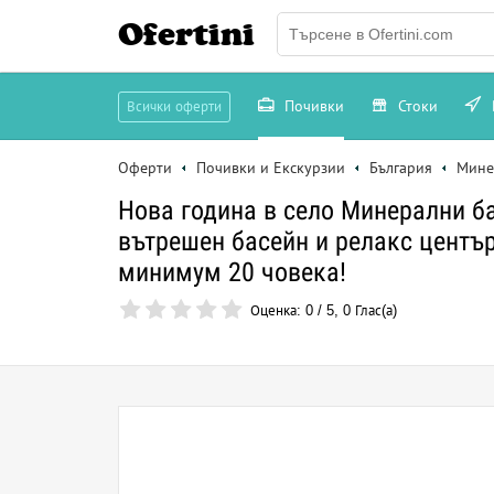
Ofertini
Почивки
Стоки
Всички оферти
Оферти
Почивки и Екскурзии
България
Мине
Нова година в село Минерални ба
вътрешен басейн и релакс център
минимум 20 човека!
Оценка:
0
/
5
,
0
Глас(а)