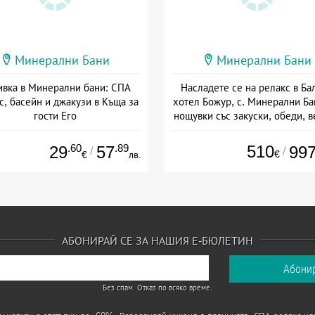
Минерални Бани
Минерални Бани
ивка в Минерални бани: СПА
Насладете се на релакс в Ба
с, басейн и джакузи в Къща за
хотел Божур, с. Минерални Ба
гости Его
нощувки със закуски, обеди, 
и процедури
та: 17.06 - 30.09 + без храна
Дата: 01.07 - 22.12 + пълен пан
.60
.89
510
29
57
99
/
/
€
€
лв.
АБОНИРАЙ СЕ ЗА НАШИЯ Е-БЮЛЕТИН
Без спам. Отказ по всяко време.