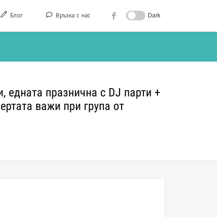
Блог
Връзка с нас
Dark
, едната празнична с DJ парти +
ертата важи при група от