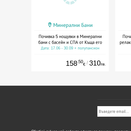
Минерални Бани
Почивка 5 нощувки в Минерални
Поч
бани с басейн и СПА от Къща его
релак
Дата: 17.06 - 30.09 + полупансион
Да
.50
310
158
/
лв.
€