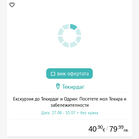
виж офертата
Текирдаг
Екскурзия до Текирдаг и Одрин: Посетете мол Текира и
забележителности
Дата: 27.06 - 15.07 + без храна
.90
.99
40
79
/
€
лв.