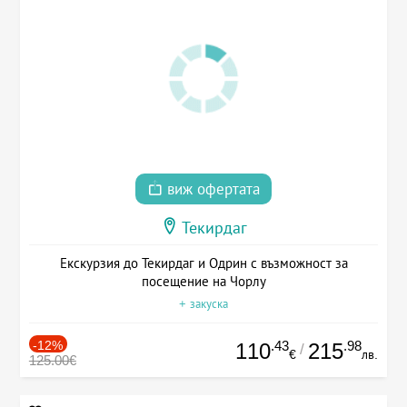
виж офертата
Текирдаг
Екскурзия до Текирдаг и Одрин с възможност за
посещение на Чорлу
+ закуска
-12%
.43
.98
110
215
/
€
лв.
125.00€