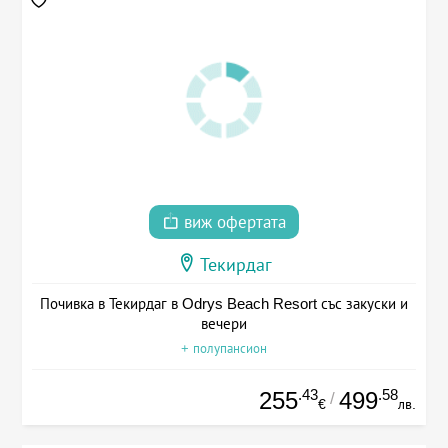
виж офертата
Текирдаг
Почивка в Текирдаг в Odrys Beach Resort със закуски и
вечери
+ полупансион
.43
.58
255
499
/
€
лв.