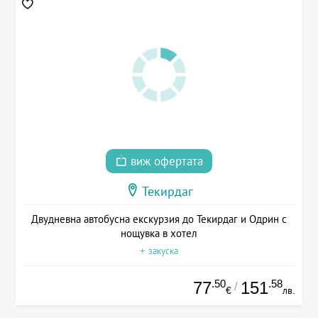
виж офертата
Текирдаг
Двудневна автобусна екскурзия до Текирдаг и Одрин с
нощувка в хотел
+ закуска
.50
.58
77
151
/
€
лв.