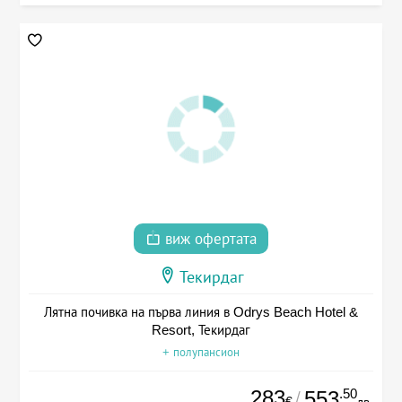
виж офертата
Текирдаг
Лятна почивка на първа линия в Odrys Beach Hotel &
Resort, Текирдаг
+ полупансион
283
.50
553
/
€
лв.