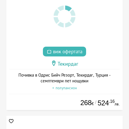
виж офертата
Текирдаг
Почивка в Одрис Бийч Резорт, Текирдаг, Турция -
семптември пет нощувки
+ полупансион
268
.16
524
/
€
лв.