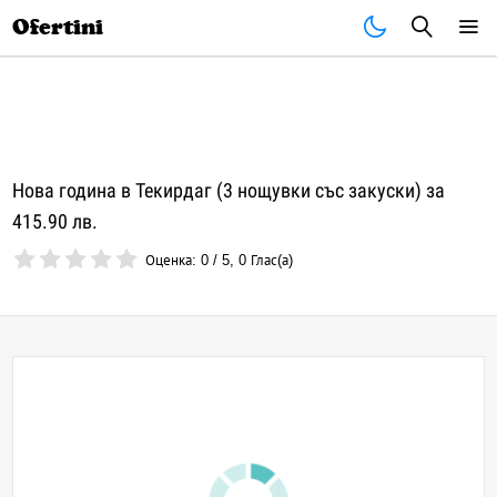
Почивки
Стоки
В града
Всички оферти
Ofertini
Нова година в Текирдаг (3 нощувки със закуски) за
415.90 лв.
Оценка:
0
/
5
,
0
Глас(а)