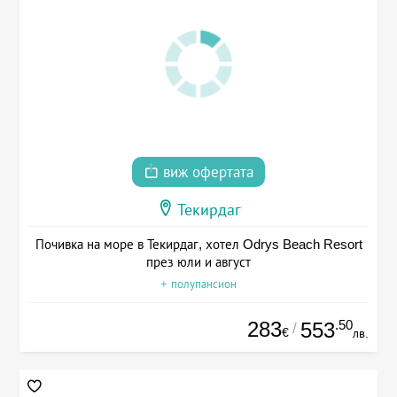
виж офертата
Текирдаг
Почивка на море в Текирдаг, хотел Odrys Beach Resort
през юли и август
+ полупансион
283
.50
553
/
€
лв.