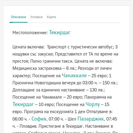
Описание
Условия
Карта
Текирдаг
Местоположение:
Цената включва: Транспорт с туристически автобус; 3
нощувки със закуски; Представител от ТА по време на
престоя; Пътно гранични такси. Цената не включва:
Mедицинска застраховка – 8 лв.; Разходи от личен
Чанаккале
характер; Посещение на
– 25 евро; 1
Празнична Новогодишна вечеря до 03:00 ч. – 150 лв.;
Доплащане за единично настаняване – 130 лв.;
Посещение на Чанаккале – 20 евро; Панорамна на
Текирдаг
Чорлу
– 10 евро; Посещение на
– 15
евро. Програма на екскурзията 1 ден Отпътуване в:
София
Пазарджик
06:00 ч. -
, 07:00 ч. - Шел
, 07:45
ч. - Пловдив. Пристигане в Текирдаг. Настаняване в