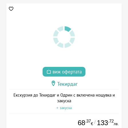
виж офертата
Текирдаг
Екскурзия до Текирдаг и Одрин с включена нощувка и
закуска
+ закуска
.37
.72
68
133
/
€
лв.