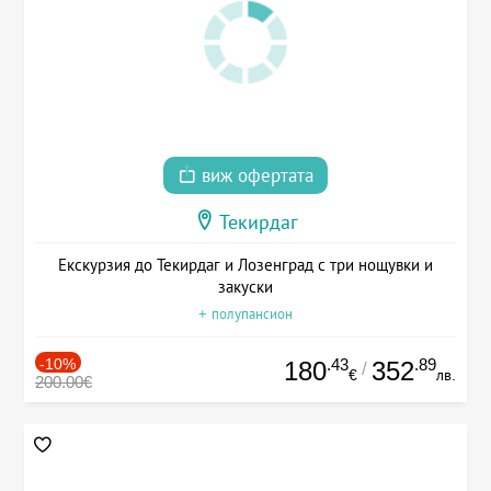
виж офертата
Текирдаг
Екскурзия до Текирдаг и Лозенград с три нощувки и
закуски
+ полупансион
-10%
.43
.89
180
352
/
€
лв.
200.00€