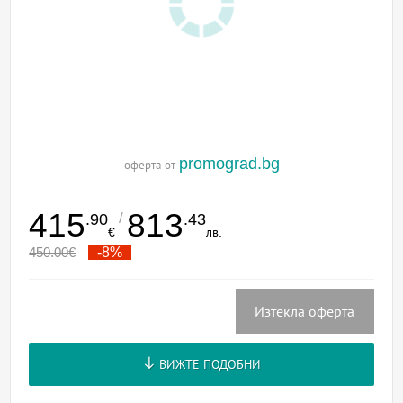
promograd.bg
оферта от
415
813
/
.90
.43
€
лв.
450.00
€
-8%
Изтекла оферта
ВИЖТЕ ПОДОБНИ