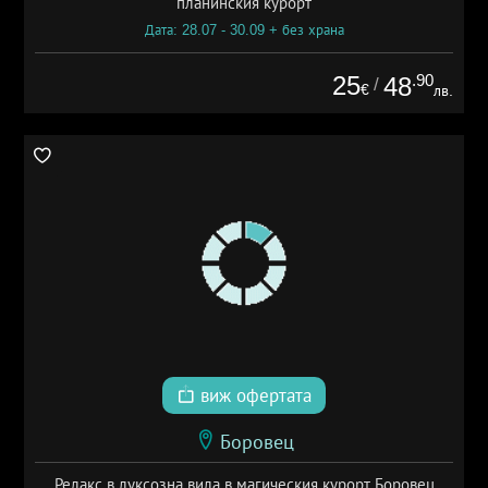
планинския курорт
Дата: 28.07 - 30.09 + без храна
25
.90
48
/
€
лв.
виж офертата
Боровец
Релакс в луксозна вила в магическия курорт Боровец