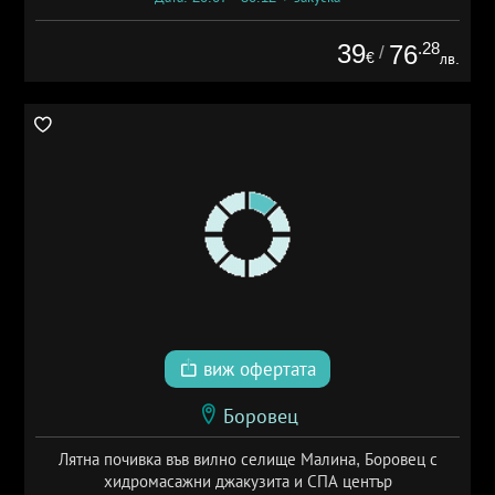
39
.28
76
/
€
лв.
виж офертата
Боровец
Лятна почивка във вилно селище Малина, Боровец с
хидромасажни джакузита и СПА център