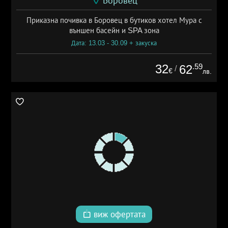
Боровец
Приказна почивка в Боровец в бутиков хотел Мура с
външен басейн и SPA зона
Дата: 13.03 - 30.09 + закуска
32
.59
62
/
€
лв.
виж офертата