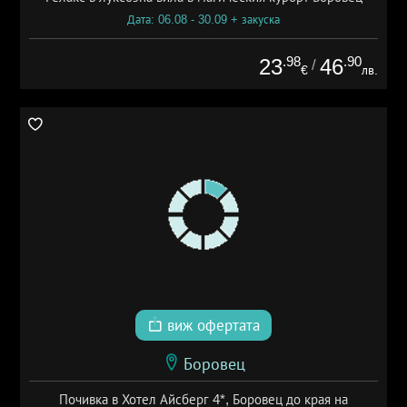
Дата: 06.08 - 30.09 + закуска
.98
.90
23
46
/
€
лв.
виж офертата
Боровец
Почивка в Хотел Айсберг 4*, Боровец до края на