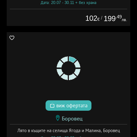
Дата: 20.07 - 30.11 + без храна
102
.49
199
/
€
лв.
виж офертата
Боровец
Лято в къщите на селища Ягода и Малина, Боровец