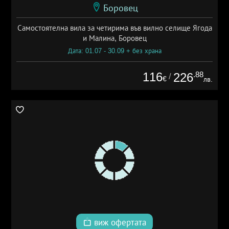
Боровец
Самостоятелна вила за четирима във вилно селище Ягода
и Малина, Боровец
Дата: 01.07 - 30.09 + без храна
116
.88
226
/
€
лв.
виж офертата