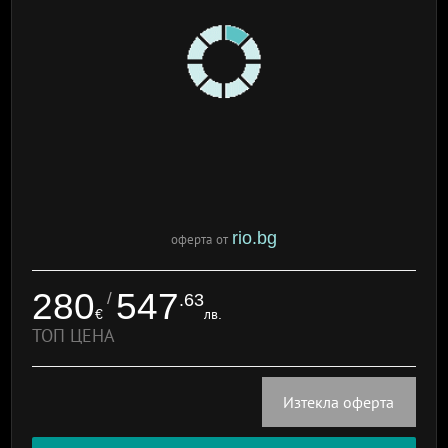
rio.bg
оферта от
280
547
/
.63
€
лв.
ТОП ЦЕНА
Изтекла оферта