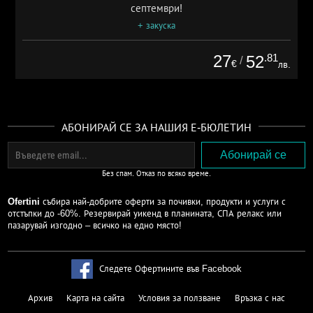
септември!
+ закуска
27
.81
52
/
€
лв.
АБОНИРАЙ СЕ ЗА НАШИЯ Е-БЮЛЕТИН
Без спам. Отказ по всяко време.
Ofertini
събира най-добрите оферти за почивки, продукти и услуги с
отстъпки до -60%. Резервирай уикенд в планината, СПА релакс или
пазарувай изгодно – всичко на едно място!
Следете Офертините във Facebook
Архив
Карта на сайта
Условия за ползване
Връзка с нас