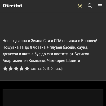
Почивки
Стоки
В града
Всички оферти
Ofertini
Новогодишна и Зимна Ски и СПА почивка в Боровец!
Нощувка за до 8 човека + плувен басейн, сауна,
джакузи и шатъл бус до ски пистите, от Бутиков
Апартаментен Комплекс Чамкория Шалети
Оценка:
0
/
5
,
0
Глас(а)