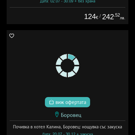
Дата: 02.07 - 30.09 + без храна
124
.52
242
/
€
лв.
виж офертата
Боровец
Почивка в хотел Калина, Боровец: нощувка със закуска
Дата: 20.07 - 30.12 + закуска