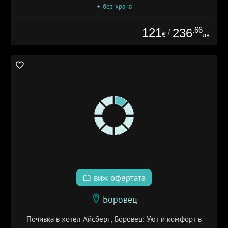
+ без храна
121
.66
236
/
€
лв.
виж офертата
Боровец
Почивка в хотел Айсберг, Боровец: Уют и комфорт в