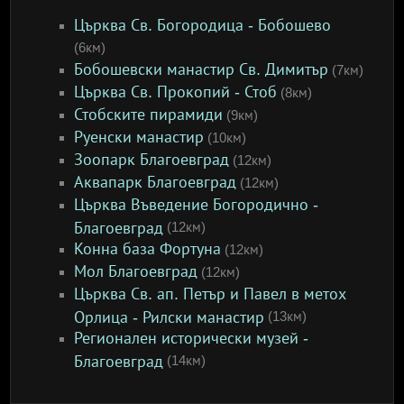
Църква Св. Богородица - Бобошево
(6км)
Бобошевски манастир Св. Димитър
(7км)
Църква Св. Прокопий - Стоб
(8км)
Стобските пирамиди
(9км)
Руенски манастир
(10км)
Зоопарк Благоевград
(12км)
Аквапарк Благоевград
(12км)
Църква Въведение Богородично -
Благоевград
(12км)
Конна база Фортуна
(12км)
Мол Благоевград
(12км)
Църква Св. ап. Петър и Павел в метох
Орлица - Рилски манастир
(13км)
Регионален исторически музей -
Благоевград
(14км)