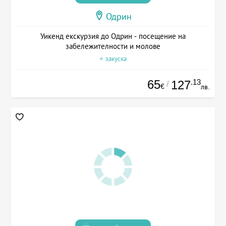
Одрин
Уикенд екскурзия до Одрин - посещение на
забележителности и молове
+ закуска
65
.13
127
/
€
лв.