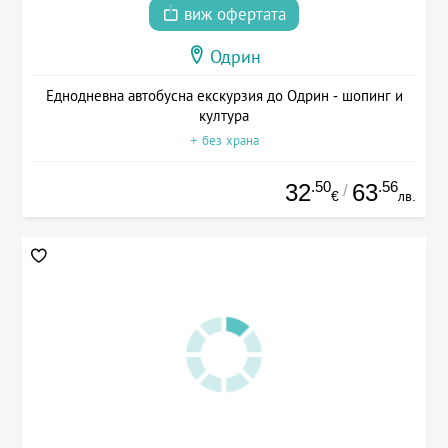
виж офертата
Одрин
Еднодневна автобусна екскурзия до Одрин - шопинг и
култура
+ без храна
.50
.56
32
63
/
€
лв.