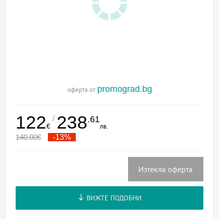
promograd.bg
оферта от
122
238
/
.61
€
лв.
140.00
€
-13%
Изтекла оферта
ВИЖТЕ ПОДОБНИ