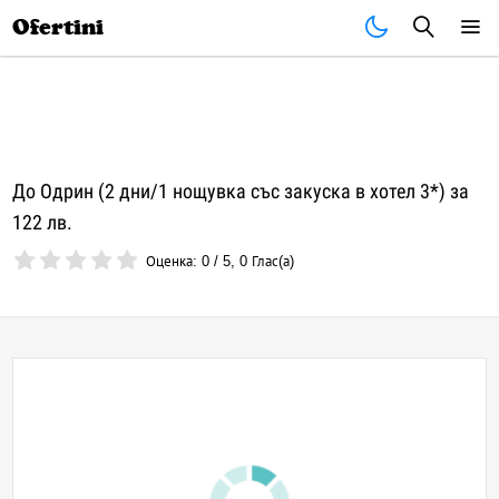
Почивки
Стоки
В града
Всички оферти
Ofertini
До Одрин (2 дни/1 нощувка със закуска в хотел 3*) за
122 лв.
Оценка:
0
/
5
,
0
Глас(а)