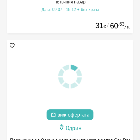
петъчния пазар
Дата: 09.07 - 18.12 + без храна
31
.63
60
/
€
лв.
виж офертата
Одрин