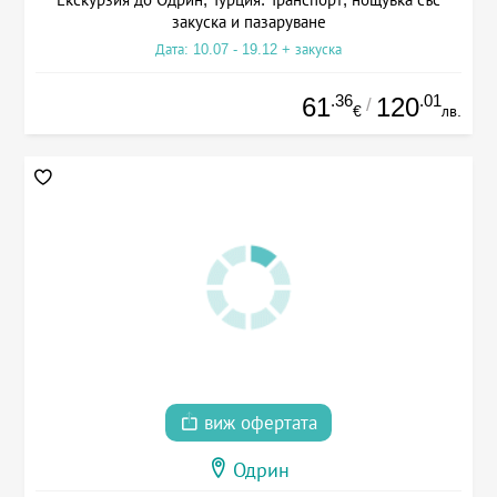
закуска и пазаруване
Дата: 10.07 - 19.12 + закуска
.36
.01
61
120
/
€
лв.
виж офертата
Одрин