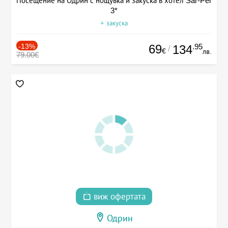
Посещение на Одрин с нощувка и закуска в хотел Sar-Per
3*
+ закуска
-13%
69
.95
134
/
€
лв.
79.00€
виж офертата
Одрин