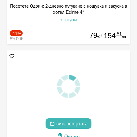
Посетете Одрин: 2-дневно пътуване с нощувка и закуска в
хотел Edirne 4*
+ закуска
-11%
79
.51
154
/
€
лв.
89.00€
виж офертата
Одрин