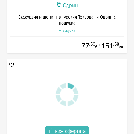
Одрин
Екскурзия и шопинг в турския Текърдаг и Одрин с
нощувка
+ закуска
.50
.58
77
151
/
€
лв.
виж офертата