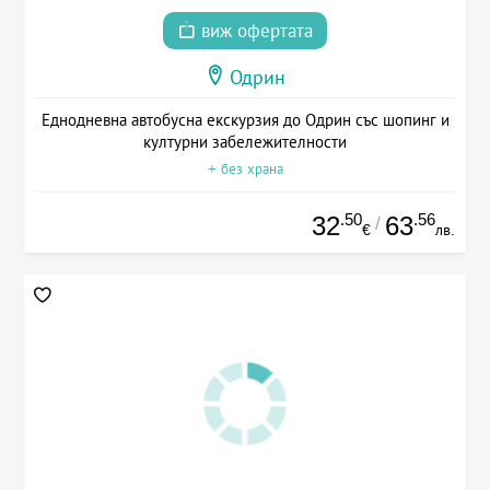
виж офертата
Одрин
Еднодневна автобусна екскурзия до Одрин със шопинг и
културни забележителности
+ без храна
.50
.56
32
63
/
€
лв.