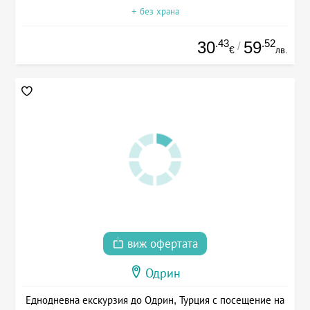
+ без храна
.43
.52
30
59
/
€
лв.
виж офертата
Одрин
Еднодневна екскурзия до Одрин, Турция с посещение на