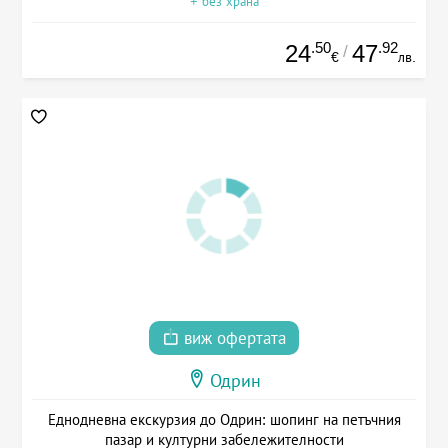
+ без храна
.50
.92
24
47
/
€
лв.
виж офертата
Одрин
Еднодневна екскурзия до Одрин: шопинг на петъчния
пазар и културни забележителности