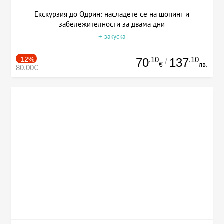
Екскурзия до Одрин: насладете се на шопинг и
забележителности за двама дни
+ закуска
-12%
.10
.10
70
137
/
€
лв.
80.00€