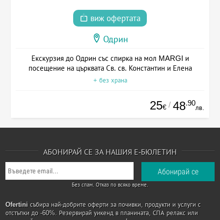
виж офертата
Одрин
Екскурзия до Одрин със спирка на мол MARGI и
посещение на църквата Св. св. Константин и Елена
+ без храна
25
.90
48
/
€
лв.
АБОНИРАЙ СЕ ЗА НАШИЯ Е-БЮЛЕТИН
Без спам. Отказ по всяко време.
Ofertini
събира най-добрите оферти за почивки, продукти и услуги с
отстъпки до -60%. Резервирай уикенд в планината, СПА релакс или