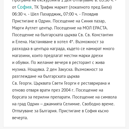
София
от
, ТК Трафик маркет (локалното пред Била)
06:30 ч. - Шел Пазарджик„ 07:00 ч. - Пловдив
Пристигане в Одрин. Посещение на Синия пазар,
Марги Аутлет център. Посещение на МОЛ ЕРАСТА.
Посещение на българската църква Св. Св. Константин
и Елена. Настаняване в хотел 4*. Възможност за
разходка в центъра награда, където се намират много
магазини, които предлагат местни марки дрехи
и обувки. По желание вечеря в ресторант с жива
музика. Нощувка. 2 ден Закуска. Възможност за
разглеждане на българската църква
Св. Георги. Църквата Свети Георги е реставрирана и
отново отваря врати през 2004 г. Посещение на
борсата за перилни препарати. Посещение на символа
на град Одрин – джамията Селимие. Свободно време.
Отпътуване за България. Пристигане в София късно
вечерта.