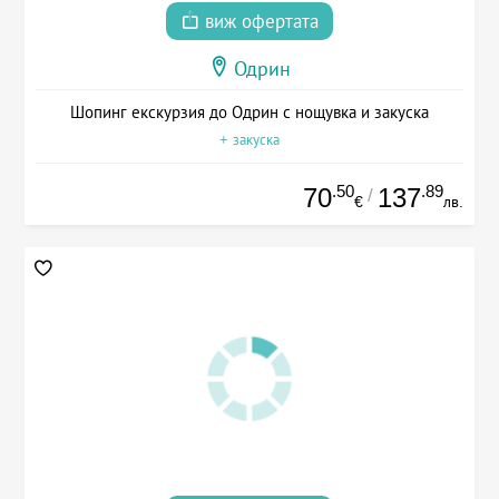
виж офертата
Одрин
Шопинг екскурзия до Одрин с нощувка и закуска
+ закуска
.50
.89
70
137
/
€
лв.