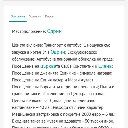
Описание
Условия
Карта
Одрин
Местоположение:
Цената включва: Транспорт с автобус; 1 нощувка със
Одрин
закуска в хотел 3* в
; Екскурзоводско
обслужване; Автобусна панорамна обиколка на града;
църква
Елена
Посещение на
та Св.Св.Константин и
;
Посещение на джамията Селимие - символа награда;
Посещение на Синия пазар и Марги Аутлет;
Посещение на Борсата за перилни препарати; Пътни и
гранични такси; Посещение на Центъра на града.
Цената не включва: Доплащане за единично
настаняване – 40 лв.; Разходи от личен характер;
Медицинска застраховка с покритие 2000 евро – 6 лв.;
Входната такса за музея на здравето - 50 турски лири.
Програма на екскурзията 1 ден Отпътуване в: 05:30 ч. -