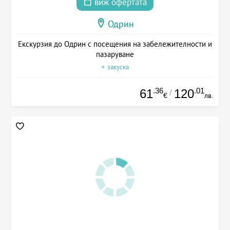
виж офертата
Одрин
Екскурзия до Одрин с посещения на забележителности и
пазаруване
+ закуска
.36
.01
61
120
/
€
лв.