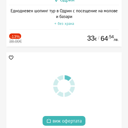
Еднодневен шопинг тур в Одрин с посещение на молове
и базари
+ без храна
-13%
33
.54
64
/
€
лв.
38.00€
виж офертата