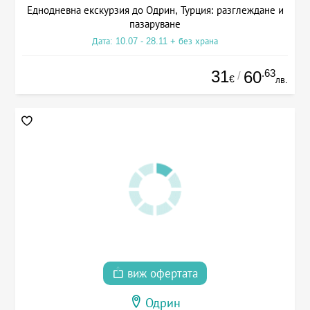
Еднодневна екскурзия до Одрин, Турция: разглеждане и
пазаруване
Дата: 10.07 - 28.11 + без храна
31
.63
60
/
€
лв.
виж офертата
Одрин