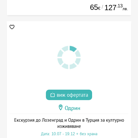
65
.13
127
/
€
лв.
виж офертата
Одрин
Екскурзия до Лозенград и Одрин в Турция за културно
изживяване
Дата: 10.07 - 19.12 + без храна