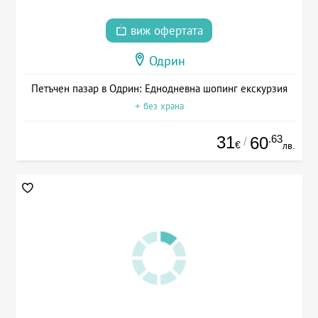
виж офертата
Одрин
Петъчен пазар в Одрин: Еднодневна шопинг екскурзия
+ без храна
31
.63
60
/
€
лв.