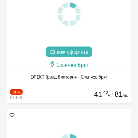
виж офертата
Слънчев Бряг
ЕФЕКТ Гранд Виктория - Слънчев бряг
-20%
.42
81
41
/
лв.
€
51.64€