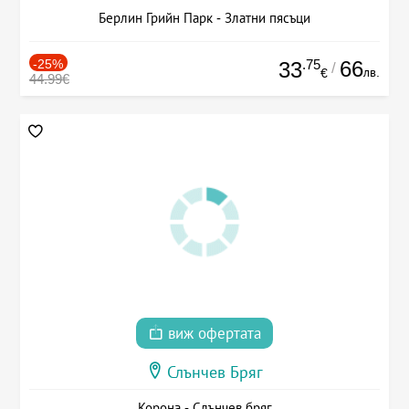
Берлин Грийн Парк - Златни пясъци
-25%
.75
66
33
/
лв.
€
44.99€
виж офертата
Слънчев Бряг
Корона - Слънчев бряг