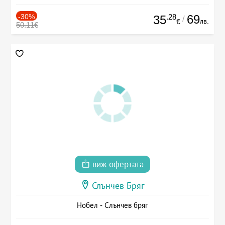
-30%
.28
69
35
/
лв.
€
50.11€
виж офертата
Слънчев Бряг
Нобел - Слънчев бряг