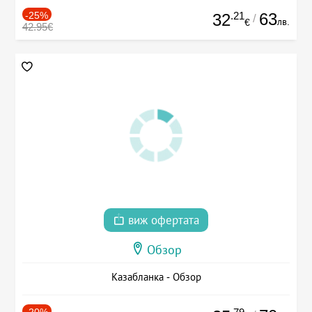
-25%
.21
63
32
/
лв.
€
42.95€
виж офертата
Обзор
Казабланка - Обзор