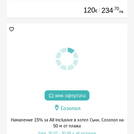
120
.70
234
/
€
лв.
виж офертата
Созопол
Намаление 15% за All Inclusive в хотел Съни, Созопол на
50 м от плажа
Дата: 30.07 - 30.09 + all inclusive