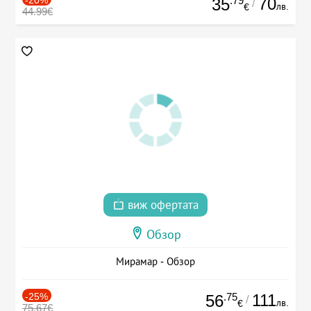
-20%
.79
70
35
/
лв.
€
44.99€
виж офертата
Обзор
Мирамар - Обзор
-25%
.75
111
56
/
лв.
€
75.67€