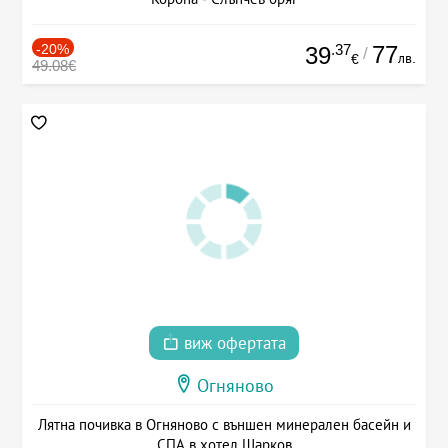
-20%
.37
77
39
/
лв.
€
49.08€
виж офертата
Огняново
Лятна почивка в Огняново с външен минерален басейн и
СПА в хотел Шарков