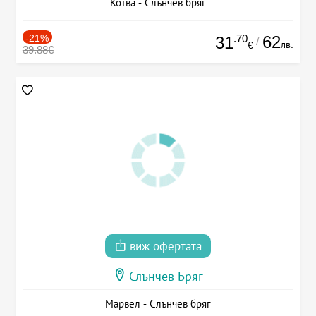
Котва - Слънчев бряг
-21%
.70
62
31
/
лв.
€
39.88€
виж офертата
Слънчев Бряг
Марвел - Слънчев бряг