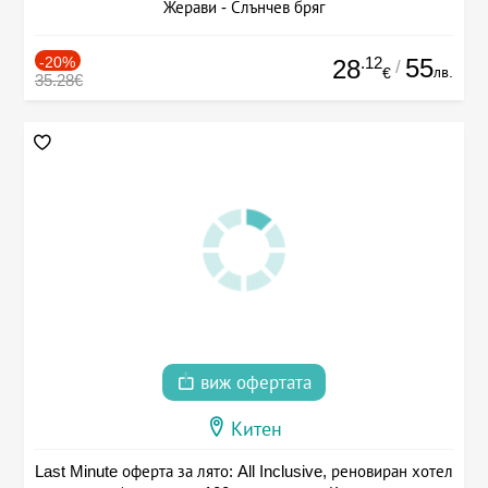
Жерави - Слънчев бряг
-20%
.12
55
28
/
лв.
€
35.28€
виж офертата
Китен
Last Minute оферта за лято: All Inclusive, реновиран хотел