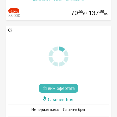
-15%
.55
.98
70
137
/
€
лв.
83.00€
виж офертата
Слънчев Бряг
Империал палас - Слънчев бряг