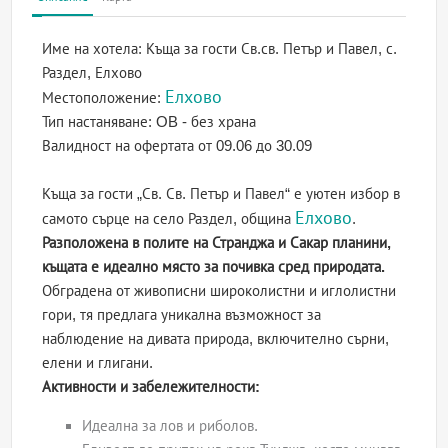
Име на хотела:
Къща за гости Св.св. Петър и Павел, с.
Раздел, Елхово
Елхово
Местоположение:
Тип настаняване:
OB - без храна
Валидност на офертата
от 09.06 до 30.09
Къща за гости „Св. Св. Петър и Павел“ е уютен избор в
Елхово
самото сърце на село Раздел, община
.
Разположена в полите на Странджа и Сакар планини,
къщата е идеално място за почивка сред природата.
Обградена от живописни широколистни и иглолистни
гори, тя предлага уникална възможност за
наблюдение на дивата природа, включително сърни,
елени и глигани.
Активности и забележителности:
Идеална за лов и риболов.