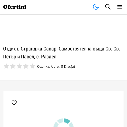
Почивки
Стоки
В града
Всички оферти
Ofertini
Отдих в Странджа-Сакар: Самостоятелна къща Св. Св.
Петър и Павел, с. Раздел
Оценка:
0
/
5
,
0
Глас(а)