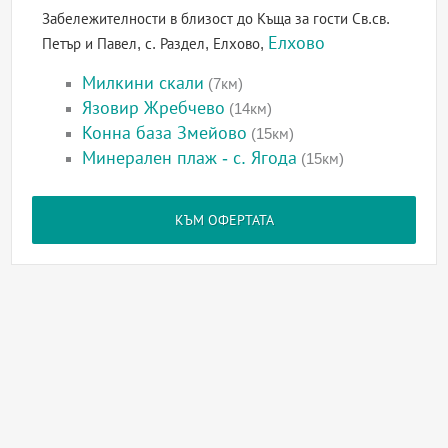
Забележителности в близост до Къща за гости Св.св.
Елхово
Петър и Павел, с. Раздел, Елхово,
Милкини скали
(7км)
Язовир Жребчево
(14км)
Конна база Змейово
(15км)
Минерален плаж - с. Ягода
(15км)
КЪМ ОФЕРТАТА