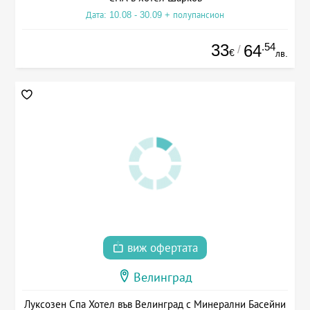
Дата: 10.08 - 30.09 + полупансион
33
.54
64
/
€
лв.
виж офертата
Велинград
Луксозен Спа Хотел във Велинград с Минерални Басейни