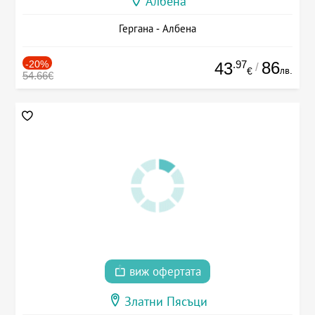
Албена
Гергана - Албена
-20%
.97
86
43
/
лв.
€
54.66€
виж офертата
Златни Пясъци