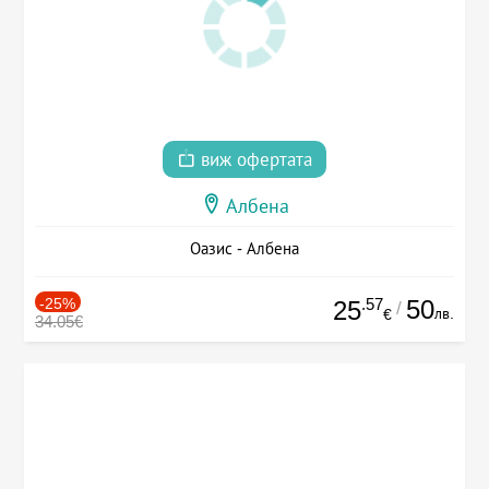
виж офертата
Албена
Оазис - Албена
-25%
.57
50
25
/
лв.
€
34.05€