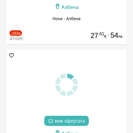
Албена
Нона - Албена
-25%
.61
54
27
/
лв.
€
37.02€
виж офертата