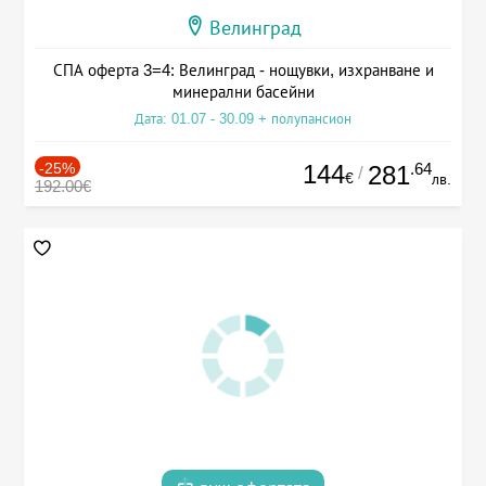
Велинград
СПА оферта 3=4: Велинград - нощувки, изхранване и
минерални басейни
Дата: 01.07 - 30.09 + полупансион
-25%
144
.64
281
/
€
лв.
192.00€