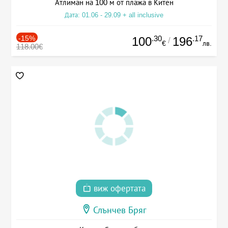
Атлиман на 100 м от плажа в Китен
Дата: 01.06 - 29.09 + all inclusive
-15%
.30
.17
100
196
/
€
лв.
118.00€
виж офертата
Слънчев Бряг