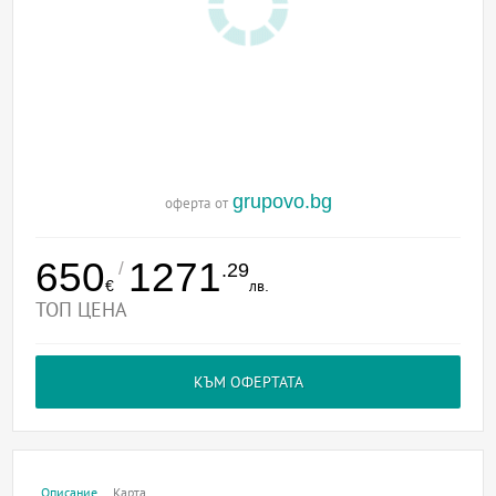
grupovo.bg
оферта от
650
1271
/
.29
€
лв.
ТОП ЦЕНА
КЪМ ОФЕРТАТА
Описание
Карта