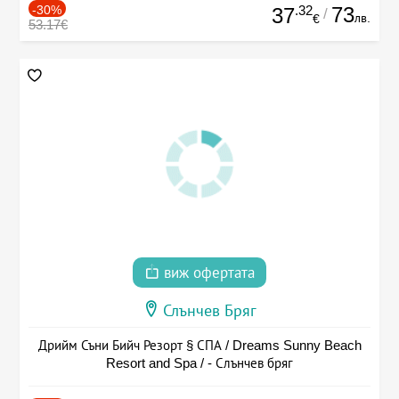
-30%
.32
73
37
/
лв.
€
53.17€
виж офертата
Слънчев Бряг
Дрийм Съни Бийч Резорт § СПА / Dreams Sunny Beach
Resort and Spa / - Слънчев бряг