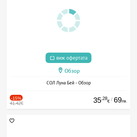
виж офертата
Обзор
СОЛ Луна Бей - Обзор
-15%
.28
69
35
/
лв.
€
41.42€