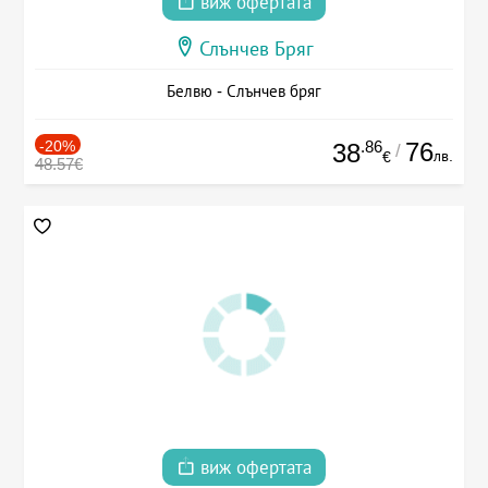
виж офертата
Слънчев Бряг
Белвю - Слънчев бряг
-20%
.86
76
38
/
лв.
€
48.57€
виж офертата