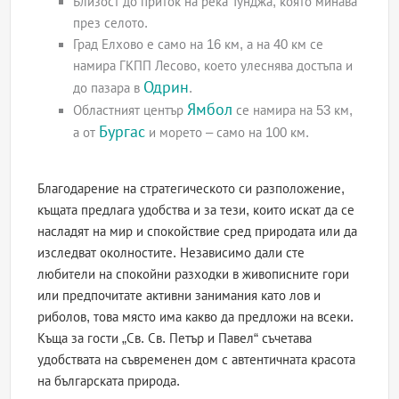
Близост до приток на река Тунджа, която минава
през селото.
Град Елхово е само на 16 км, а на 40 км се
намира ГКПП Лесово, което улеснява достъпа и
Одрин
до пазара в
.
Ямбол
Областният център
се намира на 53 км,
Бургас
а от
и морето – само на 100 км.
Благодарение на стратегическото си разположение,
къщата предлага удобства и за тези, които искат да се
насладят на мир и спокойствие сред природата или да
изследват околностите. Независимо дали сте
любители на спокойни разходки в живописните гори
или предпочитате активни занимания като лов и
риболов, това място има какво да предложи на всеки.
Къща за гости „Св. Св. Петър и Павел“ съчетава
удобствата на съвременен дом с автентичната красота
на българската природа.