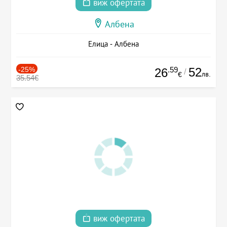
виж офертата
Албена
Елица - Албена
-25%
.59
52
26
/
лв.
€
35.54€
виж офертата