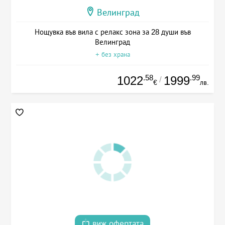
Велинград
Нощувка във вила с релакс зона за 28 души във
Велинград
+ без храна
.58
.99
1022
1999
/
€
лв.
виж офертата