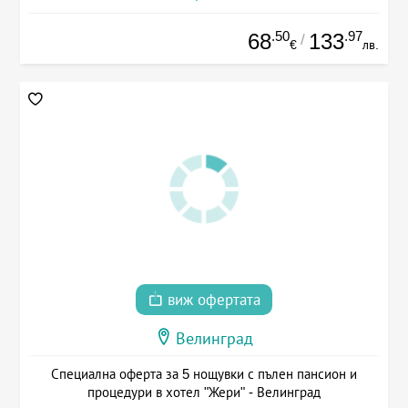
.50
.97
68
133
/
€
лв.
виж офертата
Велинград
Специална оферта за 5 нощувки с пълен пансион и
процедури в хотел "Жери" - Велинград