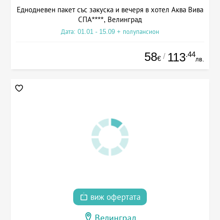
Еднодневен пакет със закуска и вечеря в хотел Аква Вива
СПА****, Велинград
Дата: 01.01 - 15.09 + полупансион
58
.44
113
/
€
лв.
виж офертата
Велинград