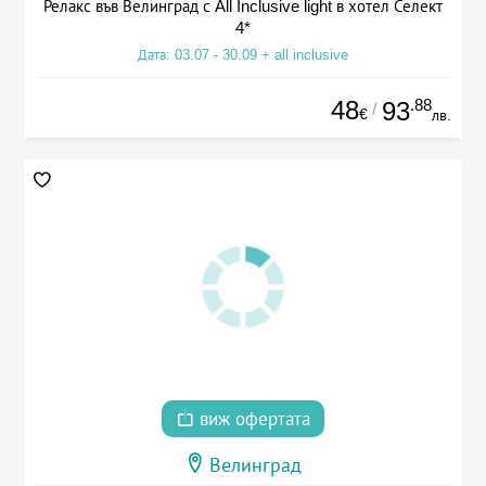
Релакс във Велинград с All Inclusive light в хотел Селект
4*
Дата: 03.07 - 30.09 + all inclusive
48
.88
93
/
€
лв.
виж офертата
Велинград