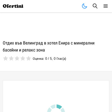
Почивки
Стоки
В града
Всички оферти
Ofertini
Отдих във Велинград в хотел Енира с минерални
басейни и релакс зона
Оценка:
0
/
5
,
0
Глас(а)