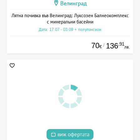
Велинград
Лятна почивка във Велинград: Луксозен Балнеокомплекс
с минеральни басейни
Дата: 17.07 - 03.09 + полупансион
70
.91
136
/
€
лв.
виж офертата