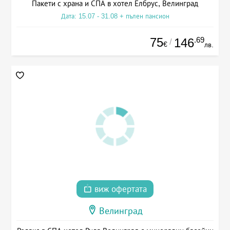
Пакети с храна и СПА в хотел Елбрус, Велинград
Дата: 15.07 - 31.08 + пълен пансион
75
.69
146
/
€
лв.
виж офертата
Велинград