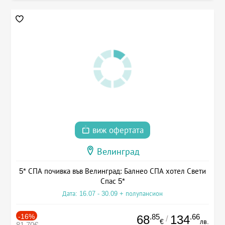
виж офертата
Велинград
5* СПА почивка във Велинград: Балнео СПА хотел Свети
Спас 5*
Дата: 16.07 - 30.09 + полупансион
-16%
.85
.66
68
134
/
€
лв.
81.70€