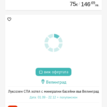
75
.69
146
/
€
лв.
виж офертата
Велинград
Луксозен СПА хотел с минерални басейни във Велинград
Дата: 01.09 - 22.12 + полупансион