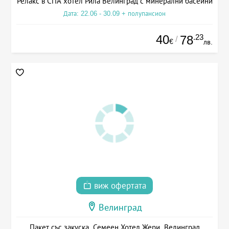
Релакс в СПА хотел Рила Велинград с минерални басейни
Дата: 22.06 - 30.09 + полупансион
40
.23
78
/
€
лв.
виж офертата
Велинград
Пакет със закуска, Семеен Хотел Жери, Велинград