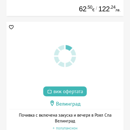
.50
.24
62
122
/
€
лв.
виж офертата
Велинград
Почивка с включена закуска и вечеря в Роял Спа
Велинград
+ полупансион