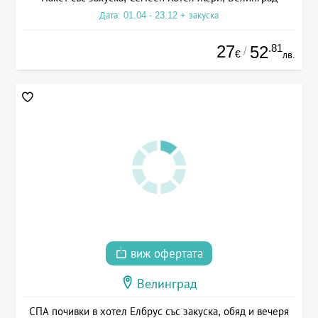
Дата: 01.04 - 23.12 + закуска
27
.81
52
/
€
лв.
виж офертата
Велинград
СПА почивки в хотел Елбрус със закуска, обяд и вечеря