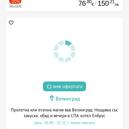
-20%
.80
.21
76
150
/
€
лв.
96.00€
виж офертата
Велинград
Пролетна или есенна магия във Велинград: Нощувка със
закуска, обяд и вечеря в СПА хотел Елбрус
Дата: 16.09 - 22.12 + пълен пансион