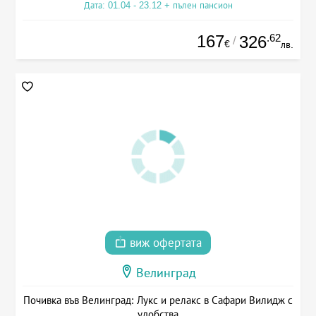
Дата: 01.04 - 23.12 + пълен пансион
167
.62
326
/
€
лв.
виж офертата
Велинград
Почивка във Велинград: Лукс и релакс в Сафари Вилидж с
удобства