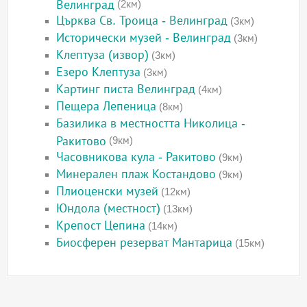
Велинград
(2км)
Църква Св. Троица - Велинград
(3км)
Исторически музей - Велинград
(3км)
Клептуза (извор)
(3км)
Езеро Клептуза
(3км)
Картинг писта Велинград
(4км)
Пещера Лепеница
(8км)
Базилика в местността Николица -
Ракитово
(9км)
Часовникова кула - Ракитово
(9км)
Минерален плаж Костандово
(9км)
Плиоценски музей
(12км)
Юндола (местност)
(13км)
Крепост Цепина
(14км)
Биосферен резерват Мантарица
(15км)