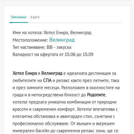
Описание
Карта
Име на хотела:
Хотел Енира, Велинград
Велинград
Местоположение:
Тип настаняване:
BB - закуска
Валидност на офертата
от 15.06 до 15.09
Хотел Енира
в
Велинград
е идеалната дестинация за
любителите на
СПА
и релакс както през летните, така
и през зимните месеци. Разположен в околностите на
града и в непосредствена близост до
Родопите
,
хотелът предлага уникална комбинация от природни
красоти и съвременен комфорт. Хотелът впечатлява с
елегантна обстановка и авангарден стил, съчетани с
професионално обслужване. От външен и вътрешен
минерален басейн до съвременна релакс зона, ще се