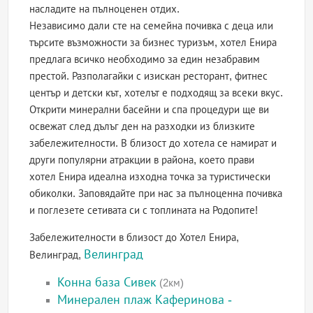
насладите на пълноценен отдих.
Независимо дали сте на семейна почивка с деца или
търсите възможности за бизнес туризъм, хотел Енира
предлага всичко необходимо за един незабравим
престой. Разполагайки с изискан ресторант, фитнес
център и детски кът, хотелът е подходящ за всеки вкус.
Открити минерални басейни и спа процедури ще ви
освежат след дълъг ден на разходки из близките
забележителности. В близост до хотела се намират и
други популярни атракции в района, което прави
хотел Енира идеална изходна точка за туристически
обиколки. Заповядайте при нас за пълноценна почивка
и поглезете сетивата си с топлината на Родопите!
Забележителности в близост до Хотел Енира,
Велинград
Велинград,
Конна база Сивек
(2км)
Минерален плаж Каферинова -