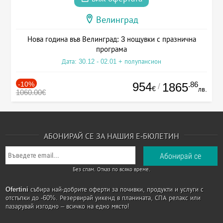
Велинград
Нова година във Велинград: 3 нощувки с празнична
програма
Дата: 30.12 - 02.01 + полупансион
-10%
954
.86
1865
/
€
лв.
1060.00€
АБОНИРАЙ СЕ ЗА НАШИЯ Е-БЮЛЕТИН
Без спам. Отказ по всяко време.
Ofertini
събира най-добрите оферти за почивки, продукти и услуги с
отстъпки до -60%. Резервирай уикенд в планината, СПА релакс или
пазарувай изгодно – всичко на едно място!