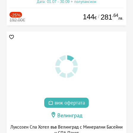
Дата: 01.07 - 30.09 + полупансион
-25%
144
.64
281
/
€
лв.
192.00€
виж офертата
Велинград
Луксозен Спа Хотел във Велинград с Минерални Басейни
и СПА Пакет