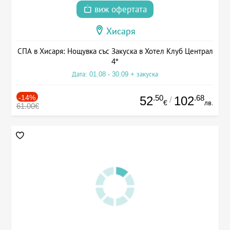
виж офертата
Хисаря
СПА в Хисаря: Нощувка със Закуска в Хотел Клуб Централ
4*
Дата: 01.08 - 30.09 + закуска
-14%
.50
.68
52
102
/
€
лв.
61.00€