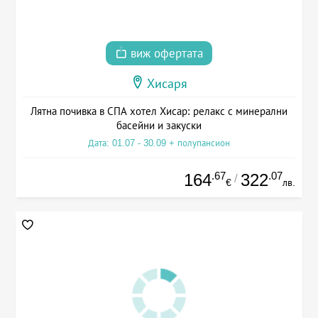
виж офертата
Хисаря
Лятна почивка в СПА хотел Хисар: релакс с минерални
басейни и закуски
Дата: 01.07 - 30.09 + полупансион
.67
.07
164
322
/
€
лв.