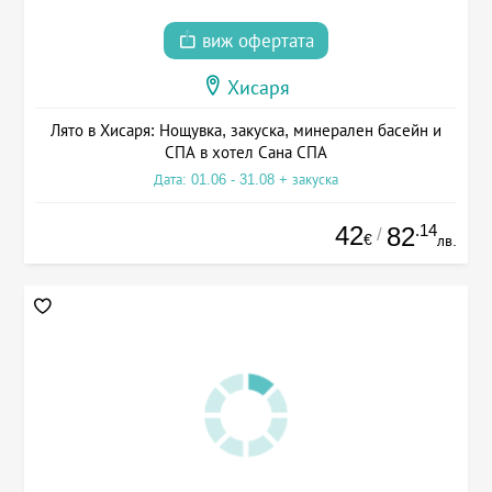
виж офертата
Хисаря
Лято в Хисаря: Нощувка, закуска, минерален басейн и
СПА в хотел Сана СПА
Дата: 01.06 - 31.08 + закуска
42
.14
82
/
€
лв.