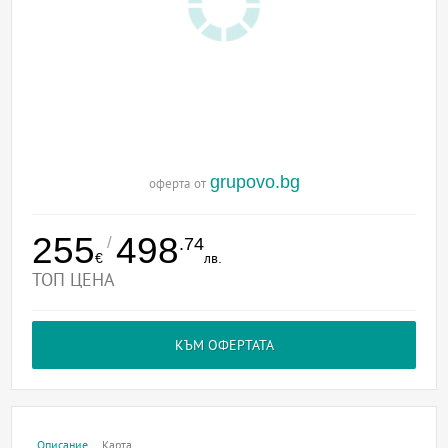
grupovo.bg
оферта от
255
498
/
.74
€
лв.
ТОП ЦЕНА
КЪМ ОФЕРТАТА
Описание
Карта