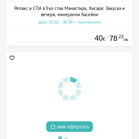
Релакс и СПА в Еко стаи Манастира, Хисаря: Закуска и
вечеря, минерални басейни
Дата: 01.02 - 30.09 + полупансион
40
.23
78
/
€
лв.
виж офертата