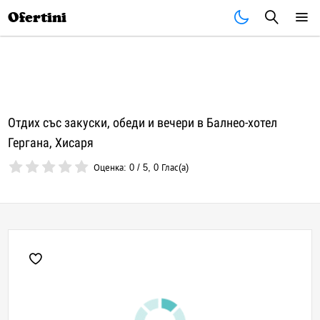
Почивки
Стоки
В града
Всички оферти
Ofertini
Отдих със закуски, обеди и вечери в Балнео-хотел
Гергана, Хисаря
Оценка:
0
/
5
,
0
Глас(а)