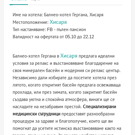
Име на хотела:
Балнео-хотел Гергана, Хисаря
Хисаря
Местоположение:
Тип настаняване:
FB - пълен пансион
Валидност на офертата
от 05.10 до 22.12
Хисаря
Балнео-хотел Гергана в
предлага идеални
условия за релакс и възстановяване благодарение на
своя минерален басейн и модерния си релакс център.
Независимо дали избирате да посетите хотела през
лятото, когато откритият басейн предлага освежаваща
прохлада, или през зимата, когато закритият басейн
създава уютна и спокойна атмосфера, винаги ще се
насладите на незабравим престой.
Специализирани
медицински сътрудници
предоставят разнообразни
процедури за здраве и благополучие, които ще ви
помогнат да усетите истинско възстановяване както на