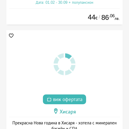
Дата: 01.02 - 30.09 + полупансион
44
.06
86
/
€
лв.
виж офертата
Хисаря
Прекрасна Нова година в Хисаря - хотела с минерален
басейн и СПА