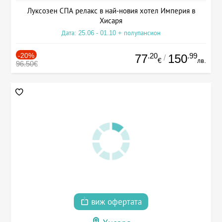
Луксозен СПА релакс в най-новия хотел Империя в
Хисаря
Дата: 25.06 - 01.10 + полупансион
-20%
.20
.99
77
150
/
€
лв.
96.50€
виж офертата