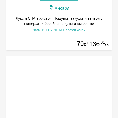
Хисаря
Лукс и СПА в Хисаря: Нощувка, закуска и вечеря с
минерални басейни за деца и възрастни
Дата: 15.06 - 30.09 + полупансион
70
.91
136
/
€
лв.