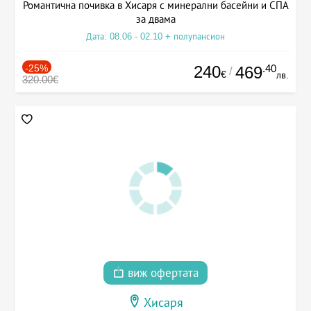
Романтична почивка в Хисаря с минерални басейни и СПА
за двама
Дата: 08.06 - 02.10 + полупансион
-25%
240
.40
469
/
€
лв.
320.00€
виж офертата
Хисаря