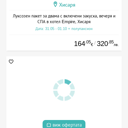
Хисаря
Луксозен пакет за двама с включени закуска, вечеря и
СПА в хотел Empire, Хисаря
Дата: 31.05 - 01.10 + полупансион
.05
.85
164
320
/
€
лв.
виж офертата