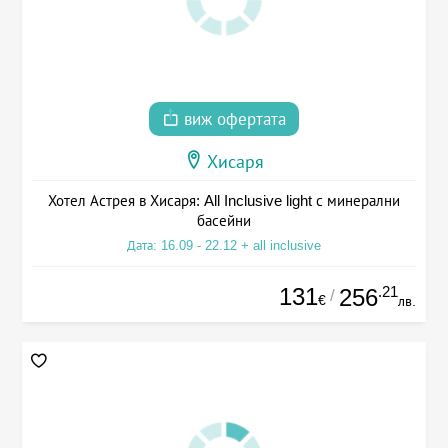
виж офертата
Хисаря
Хотел Астрея в Хисаря: All Inclusive light с минерални
басейни
Дата: 16.09 - 22.12 + all inclusive
131
.21
256
/
€
лв.