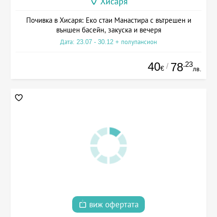
Хисаря
Почивка в Хисаря: Еко стаи Манастира с вътрешен и
външен басейн, закуска и вечеря
Дата: 23.07 - 30.12 + полупансион
40
.23
78
/
€
лв.
виж офертата