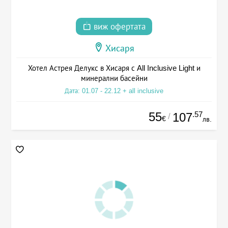
виж офертата
Хисаря
Хотел Астрея Делукс в Хисаря с All Inclusive Light и
минерални басейни
Дата: 01.07 - 22.12 + all inclusive
55
.57
107
/
€
лв.