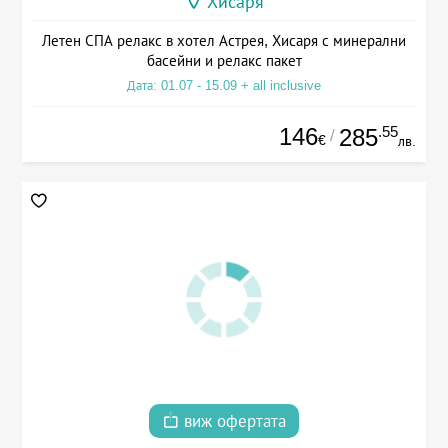
Хисаря
Летен СПА релакс в хотел Астрея, Хисаря с минерални
басейни и релакс пакет
Дата: 01.07 - 15.09 + all inclusive
146
.55
285
/
€
лв.
виж офертата