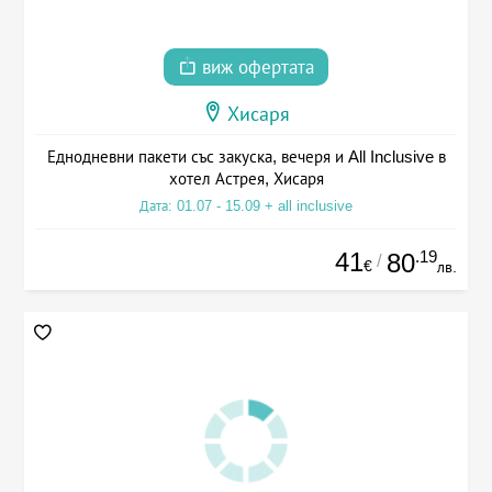
виж офертата
Хисаря
Еднодневни пакети със закуска, вечеря и All Inclusive в
хотел Астрея, Хисаря
Дата: 01.07 - 15.09 + all inclusive
41
.19
80
/
€
лв.