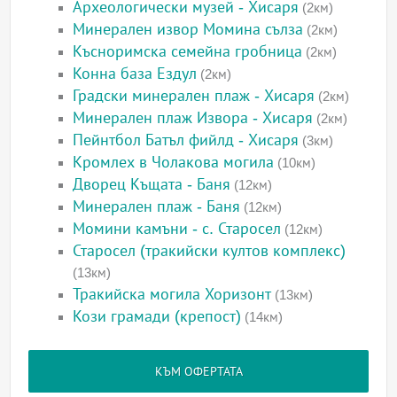
Археологически музей - Хисаря
(2км)
Минерален извор Момина сълза
(2км)
Късноримска семейна гробница
(2км)
Конна база Ездул
(2км)
Градски минерален плаж - Хисаря
(2км)
Минерален плаж Извора - Хисаря
(2км)
Пейнтбол Батъл фийлд - Хисаря
(3км)
Кромлех в Чолакова могила
(10км)
Дворец Къщата - Баня
(12км)
Минерален плаж - Баня
(12км)
Момини камъни - с. Старосел
(12км)
Старосел (тракийски култов комплекс)
(13км)
Тракийска могила Хоризонт
(13км)
Кози грамади (крепост)
(14км)
КЪМ ОФЕРТАТА