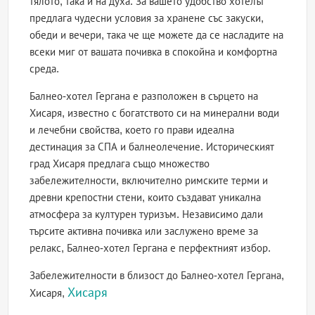
тялото, така и на духа. За вашето удобство хотелът
предлага чудесни условия за хранене със закуски,
обеди и вечери, така че ще можете да се насладите на
всеки миг от вашата почивка в спокойна и комфортна
среда.
Балнео-хотел Гергана е разположен в сърцето на
Хисаря, известно с богатството си на минерални води
и лечебни свойства, което го прави идеална
дестинация за СПА и балнеолечение. Историческият
град Хисаря предлага също множество
забележителности, включително римските терми и
древни крепостни стени, които създават уникална
атмосфера за културен туризъм. Независимо дали
търсите активна почивка или заслужено време за
релакс, Балнео-хотел Гергана е перфектният избор.
Забележителности в близост до Балнео-хотел Гергана,
Хисаря
Хисаря,