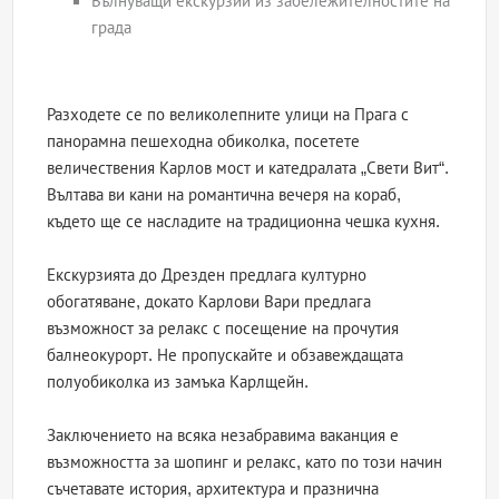
Вълнуващи екскурзии из забележителностите на
града
Разходете се по великолепните улици на Прага с
панорамна пешеходна обиколка, посетете
величествения Карлов мост и катедралата „Свети Вит“.
Вълтава ви кани на романтична вечеря на кораб,
където ще се насладите на традиционна чешка кухня.
Екскурзията до Дрезден предлага културно
обогатяване, докато Карлови Вари предлага
възможност за релакс с посещение на прочутия
балнеокурорт. Не пропускайте и обзавеждащата
полуобиколка из замъка Карлщейн.
Заключението на всяка незабравима ваканция е
възможността за шопинг и релакс, като по този начин
съчетавате история, архитектура и празнична