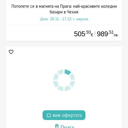
Потопете се в магията на Прага: най-красивите коледни
базари в Чехия
Дата: 29.11 - 17.12 + закуска
.93
.51
505
989
/
€
лв.
виж офертата
Прага