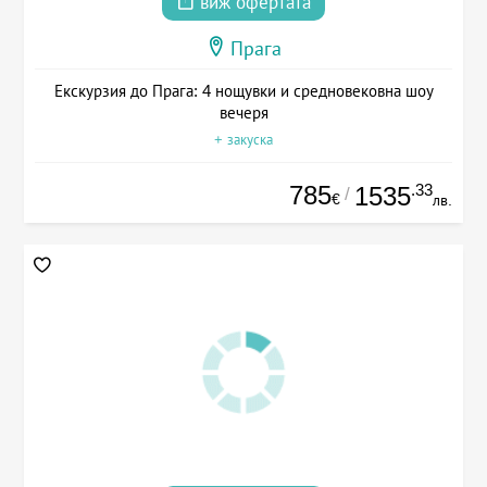
виж офертата
Прага
Екскурзия до Прага: 4 нощувки и средновековна шоу
вечеря
+ закуска
785
.33
1535
/
€
лв.