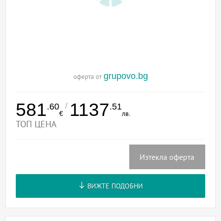
grupovo.bg
оферта от
581
1137
/
.60
.51
€
лв.
ТОП ЦЕНА
Изтекла оферта
ВИЖТЕ ПОДОБНИ