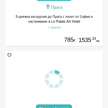
Прага
5-дневна екскурзия до Прага с полет от София и
настаняване в Le Palais Art Hotel
+ закуска
785
.33
1535
/
€
лв.