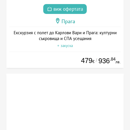
виж офертата
Прага
Екскурзия с полет до Карлови Вари и Прага: културни
съкровища и СПА усещания
+ закуска
479
.84
936
/
€
лв.