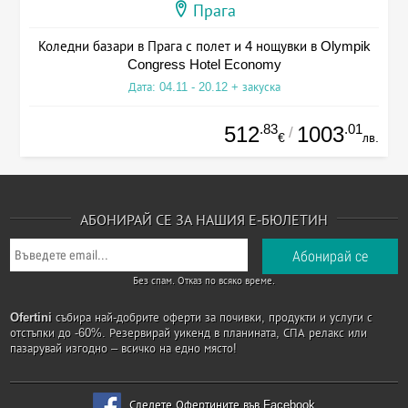
Прага
Коледни базари в Прага с полет и 4 нощувки в Olympik
Congress Hotel Economy
Дата: 04.11 - 20.12 + закуска
.83
.01
512
1003
/
€
лв.
АБОНИРАЙ СЕ ЗА НАШИЯ Е-БЮЛЕТИН
Без спам. Отказ по всяко време.
Ofertini
събира най-добрите оферти за почивки, продукти и услуги с
отстъпки до -60%. Резервирай уикенд в планината, СПА релакс или
пазарувай изгодно – всичко на едно място!
Следете Офертините във Facebook