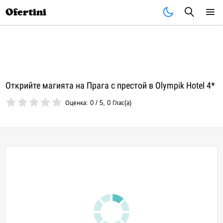
Почивки
Стоки
В града
Всички оферти
Ofertini
Открийте магията на Прага с престой в Olympik Hotel 4*
Оценка:
0
/
5
,
0
Глас(а)