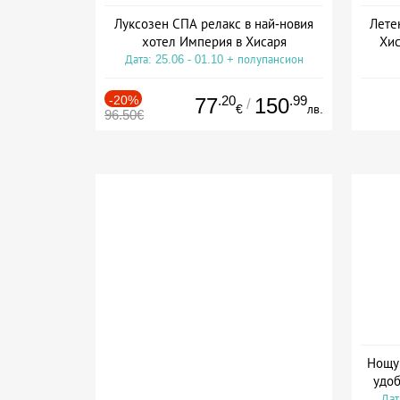
Луксозен СПА релакс в най-новия
Лете
хотел Империя в Хисаря
Хис
Дата: 25.06 - 01.10 + полупансион
Дат
-20%
.20
.99
77
150
/
€
лв.
96.50€
Нощув
удоб
Дат