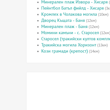
Минерален плаж Извора - Хисаря
(
Пейнтбол Батъл фийлд - Хисаря
(3к
Кромлех в Чолакова могила
(10км)
Дворец Къщата - Баня
(12км)
Минерален плаж - Баня
(12км)
Момини камъни - с. Старосел
(12км
Старосел (тракийски култов компл
Тракийска могила Хоризонт
(13км)
Кози грамади (крепост)
(14км)