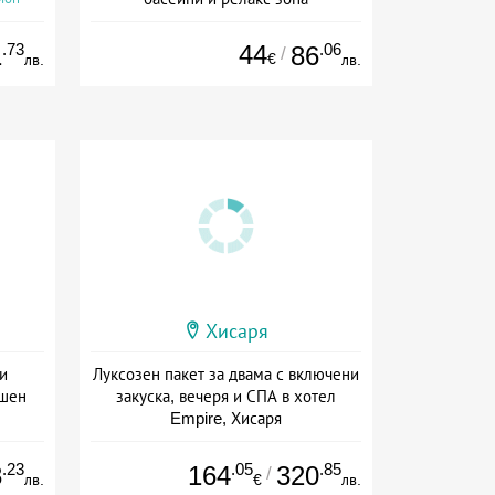
Дата: 01.04 - 30.09 + полупансион
.73
44
.06
1
86
/
€
лв.
лв.
Хисаря
и
Луксозен пакет за двама с включени
ншен
закуска, вечеря и СПА в хотел
Empire, Хисаря
ион
Дата: 31.05 - 01.10 + полупансион
.23
.05
.85
8
164
320
/
лв.
€
лв.