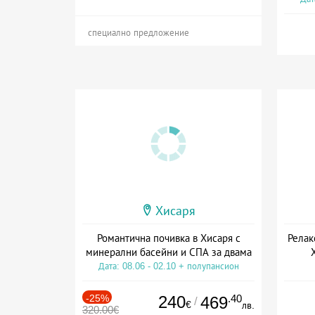
специално предложение
Хисаря
Романтична почивка в Хисаря с
Релак
минерални басейни и СПА за двама
Дата: 08.06 - 02.10 + полупансион
Дат
-25%
240
.40
469
/
€
лв.
320.00€