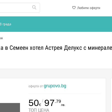
Любими оферти
В града
ря
а в Семеен хотел Астрея Делукс с минерале
grupovo.bg
оферта от
50
97
/
.79
€
лв.
ТОП ЦЕНА