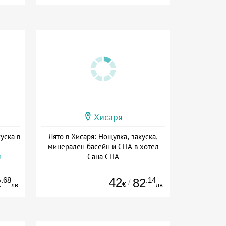
Хисаря
уска в
Лято в Хисаря: Нощувка, закуска,
минерален басейн и СПА в хотел
Сана СПА
а
Дата: 01.06 - 31.08 + закуска
.68
42
.14
2
82
/
€
лв.
лв.