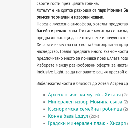
своите гости през цялата година.
Хотелът е на кратка разходка от
парк Момина Ба
римски термални и изворни чешми
.
Наред с луксозна атмосфера, хотелът предостав
басейн и релакс зона
. Гостите могат да се насл
предразполагащи да се отпуснете и почувствате 
Хисаря е известна със своята благоприятна при
наследство. Градът предлага много възможности
предпочитано място за почивка през цялата год
Изберете между разнообразни оферти за настаня
Inclusive Light, за да направите вашия престой 
Забележителности в близост до Хотел Астрея Д
Археологически музей - Хисаря
(2к
Минерален извор Момина сълза
(2
Късноримска семейна гробница
(2
Конна база Ездул
(2км)
Градски минерален плаж - Хисаря