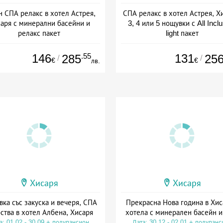
н СПА релакс в хотел Астрея,
СПА релакс в хотел Астрея, Х
аря с минерални басейни и
3, 4 или 5 нощувки с All Incl
релакс пакет
light пакет
а: 01.07 - 15.09 + all inclusive
Дата: 16.09 - 22.12 + all inclus
146
.55
131
285
25
/
/
€
€
лв.
Хисаря
Хисаря
ка със закуска и вечеря, СПА
Прекрасна Нова година в Хис
ства в хотел Албена, Хисаря
хотела с минерален басейн 
а: 01.02 - 30.09 + полупансион
Дата: 30.12 - 02.01 + полупанс