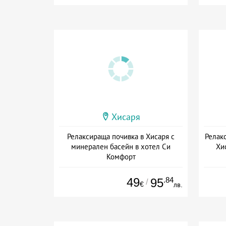
Хисаря
Релаксираща почивка в Хисаря с
Релакс
минерален басейн в хотел Си
Хи
Комфорт
Дата: 01.06 - 30.09 + закуска
49
.84
95
/
€
лв.