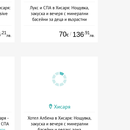
исаря:
Лукс и СПА в Хисаря: Нощувка,
usive
закуска и вечеря с минерални
басейни за деца и възрастни
ive
Дата: 15.06 - 30.09 + полупансион
.21
70
.91
6
136
/
€
лв.
лв.
Хисаря
аря -
Хотел Албена в Хисаря: Нощувка,
и СПА
закуска и вечеря с минерални
басейни и релакс зона
ион