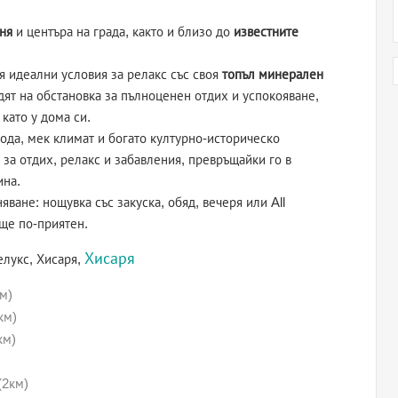
ня
и центъра на града, както и близо до
известните
я идеални условия за релакс със своя
топъл минерален
адят на обстановка за пълноценен отдих и успокояване,
като у дома си.
рода, мек климат и богато културно-историческо
 за отдих, релакс и забавления, превръщайки го в
ина.
ване: нощувка със закуска, обяд, вечеря или All
още по-приятен.
Хисаря
елукс, Хисаря,
м)
км)
км)
(2км)