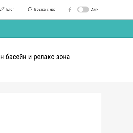
Блог
Връзка с нас
Dark
н басейн и релакс зона