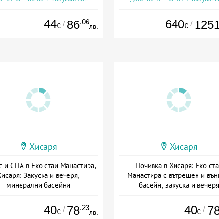
44
.06
640
86
125
/
/
€
€
лв.
Хисаря
Хисаря
с и СПА в Еко стаи Манастира,
Почивка в Хисаря: Еко ста
Хисаря: Закуска и вечеря,
Манастира с вътрешен и въ
минерални басейни
басейн, закуска и вечеря
а: 01.02 - 30.09 + полупансион
Дата: 23.07 - 30.12 + полупанс
40
.23
40
78
7
/
/
€
€
лв.