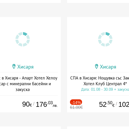
Хисаря
Хисаря
 в Хисаря - Апарт Хотел Хелоу
СПА в Хисаря: Нощувка със Зак
сар с минерални басейни и
Хотел Клуб Централ 4*
закуска
Дата: 01.08 - 30.09 + закуск
Дата: 01.06 - 22.12 + закуска
90
.03
-14%
.50
176
52
10
/
/
€
лв.
€
61.00€