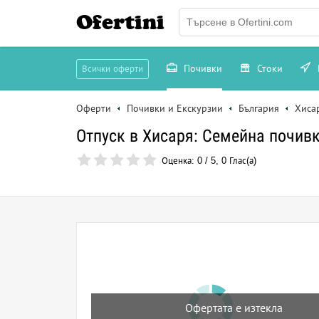
Ofertini
Почивки
Стоки
Всички оферти
Оферти
Почивки и Екскурзии
България
Хиса
Отпуск в Хисаря: Семейна почивк
Оценка:
0
/
5
,
0
Глас(а)
Офертата е изтекла