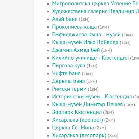
Митрополитска църква Успение Бо
Художествена галерия Владимир 
Алай баня
(1км)
Прокопиева къща
(1км)
Емфиеджиева къща - музей
(1км)
Къща-музей Ильо Войвода
(1км)
Джамия Ахмед бей
(1км)
Килийно училище - Кюстендил
(1км
Пиргова кула
(1км)
Чифте баня
(1км)
Дервиш баня
(1км)
Римски терми
(1км)
Исторически музей - Кюстендил
(1
Къща-музей Димитър Пешев
(1км)
Зоопарк Кюстендил
(2км)
Хисарлъка (крепост)
(2км)
Църква Св. Мина
(2км)
Хисарлъка (лесопарк)
(3км)