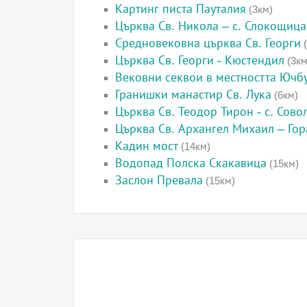
Картинг писта Пауталия
(3км)
Църква Св. Никола – с. Слокощица
Средновековна църква Св. Георги
(
Църква Св. Георги - Кюстендил
(3км
Вековни секвои в местността Ючбу
Гранишки манастир Св. Лука
(6км)
Църква Св. Теодор Тирон - с. Сово
Църква Св. Архангел Михаил – Го
Кадин мост
(14км)
Водопад Полска Скакавица
(15км)
Заслон Превала
(15км)