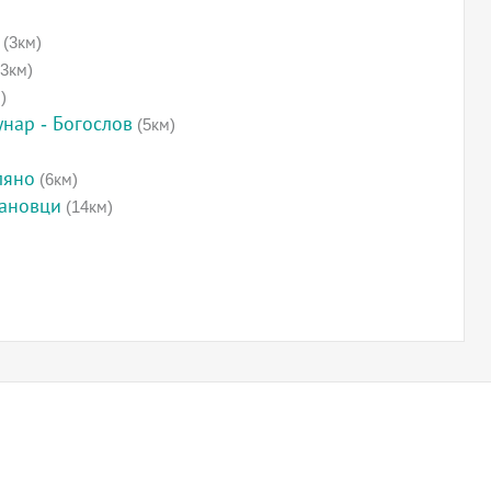
(3км)
3км)
)
нар - Богослов
(5км)
ляно
(6км)
рановци
(14км)