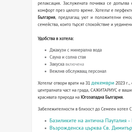
релаксация. Заслужената почивка се допълва
комфорт през цялото време. Хотелът е перфект
България
, предлагащ уют и положителни емоц
семейства, които търсят спокойствие и уединен
Удобства в хотела:
Джакузи с минерална вода
Сауна и солна стая
Закуска
включена
Вежлив обслужващ персонал
декември
Хотелът отвори врати на 31
2023 г.,
централната част на града, САЖИТАРИУС е вашия
красивата природа на
Югозападна България
.
Забележителности в близост до Семеен хотел
Базиликите на антична Пауталия -
Възрожденска църква Св. Димитър