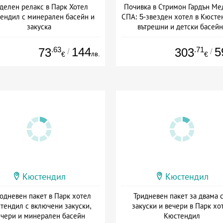
делен релакс в Парк Хотел
Почивка в Стримон Гардън Ме
ендил с минерален басейн и
СПА: 5-звезден хотел в Кюсте
закуска
вътрешни и детски басей
а: 17.03 - 31.08 + полупансион
Дата: 16.06 - 02.10 + полупанс
.63
144
.71
5
73
303
/
/
лв.
€
€
Кюстендил
Кюстендил
одневен пакет в Парк хотел
Тридневен пакет за двама 
тендил с включени закуски,
закуски и вечери в Парк хо
ечери и минерален басейн
Кюстендил