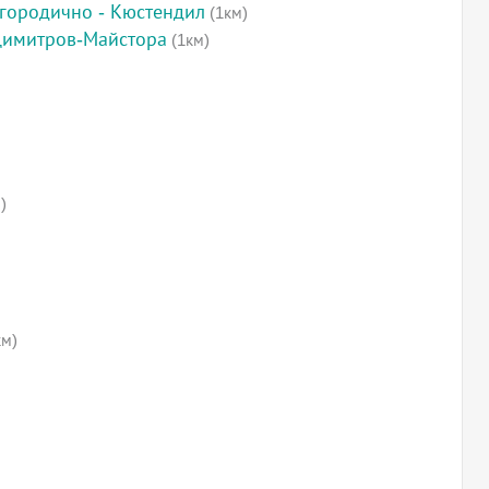
городично - Кюстендил
(1км)
Димитров-Майстора
(1км)
)
км)