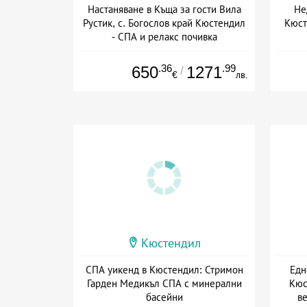
Настаняване в Къща за гости Вила
Не
Рустик, с. Богослов край Кюстендил
Кюст
- СПА и релакс почивка
+ без храна
Дат
.36
.99
650
1271
/
€
лв.
Кюстендил
СПА уикенд в Кюстендил: Стримон
Едн
Гарден Медикъл СПА с минерални
Кюс
басейни
в