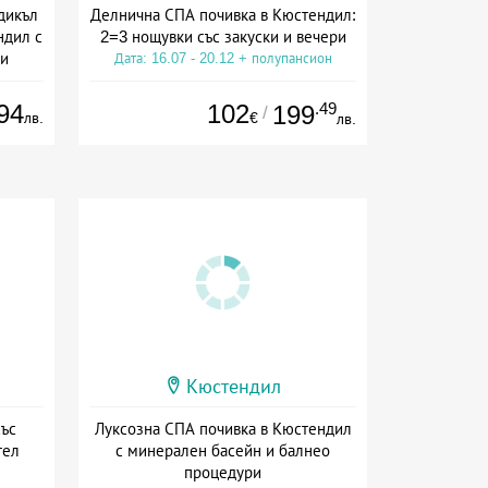
дикъл
Делнична СПА почивка в Кюстендил:
ндил с
2=3 нощувки със закуски и вечери
ни
Дата: 16.07 - 20.12 + полупансион
ион
94
102
.49
199
/
лв.
€
лв.
Кюстендил
със
Луксозна СПА почивка в Кюстендил
тел
с минерален басейн и балнео
процедури