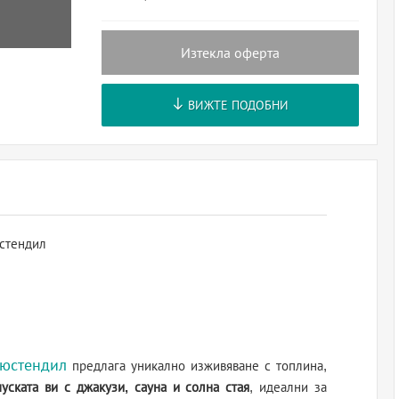
Изтекла оферта
ВИЖТЕ ПОДОБНИ
стендил
юстендил
предлага уникално изживяване с топлина,
пуската ви с джакузи, сауна и солна стая
, идеални за