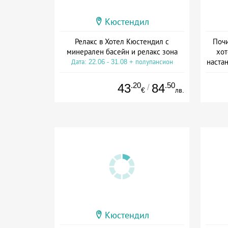
Кюстендил
Релакс в Хотел Кюстендил с
Почи
минерален басейн и релакс зона
хот
настан
Дата: 22.06 - 31.08 + полупансион
Да
.20
.50
43
84
/
€
лв.
Кюстендил