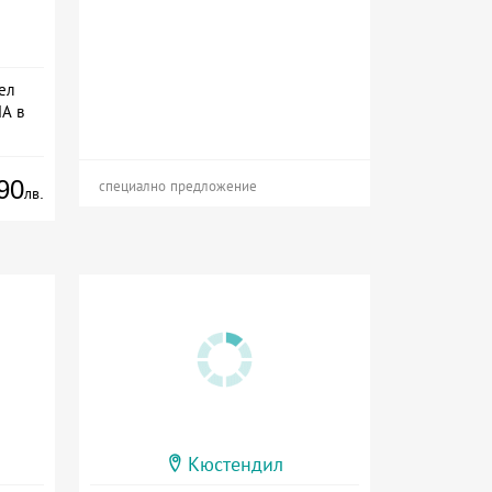
ел
А в
ион
90
специално предложение
лв.
Кюстендил