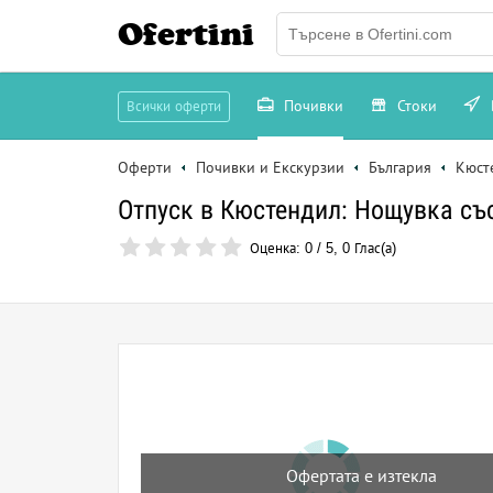
Ofertini
Почивки
Стоки
Всички оферти
Оферти
Почивки и Екскурзии
България
Кюст
Отпуск в Кюстендил: Нощувка със
Оценка:
0
/
5
,
0
Глас(а)
Офертата е изтекла