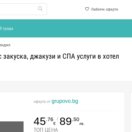
Любими оферти
В града
ендил
 закуска, джакузи и СПА услуги в хотел
grupovo.bg
оферта от
45
89
/
.76
.50
€
лв.
ТОП ЦЕНА