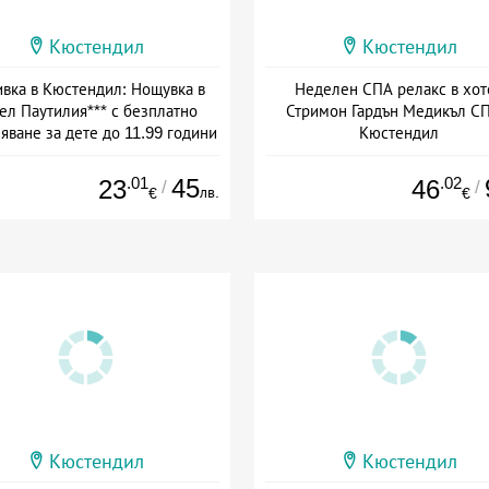
Кюстендил
Кюстендил
вка в Кюстендил: Нощувка в
Неделен СПА релакс в хот
ел Паутилия*** с безплатно
Стримон Гардън Медикъл СП
яване за дете до 11.99 години
Кюстендил
та: 16.06 - 30.09 + без храна
Дата: 21.06 - 04.10 + полупанс
.01
45
.02
23
46
/
/
лв.
€
€
Кюстендил
Кюстендил