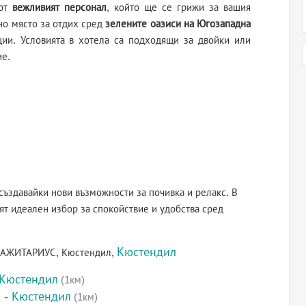
 от
вежливият персонал
, който ще се грижи за вашия
но място за отдих сред
зелените оазиси на Югозападна
ии. Условията в хотела са подходящи за двойки или
ие.
 създавайки нови възможности за почивка и релакс. В
т идеален избор за спокойствие и удобства сред
Кюстендил
 САЖИТАРИУС, Кюстендил,
 Кюстендил
(1км)
 - Кюстендил
(1км)