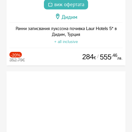
виж офертата
Дидим
Ранни записвания луксозна почивка Laur Hotels 5* в
Дидим, Турция
+ all inclusive
-20%
284
.46
555
/
€
лв.
352.79€