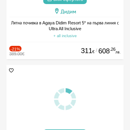
Дидим
Лятна почивка в Agaya Didim Resort 5* на първа линия с
Ultra All Inclusive
+ all inclusive
-21%
311
.26
608
/
€
лв.
389.00€