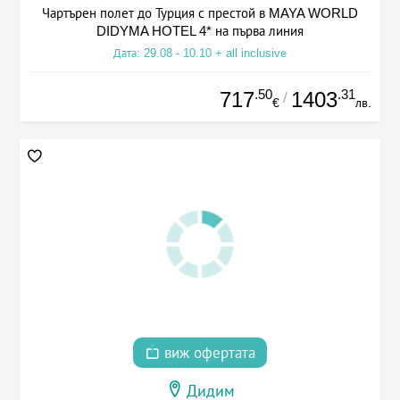
Чартърен полет до Турция с престой в MAYA WORLD
DIDYMA HOTEL 4* на първа линия
Дата: 29.08 - 10.10 + all inclusive
.50
.31
717
1403
/
€
лв.
виж офертата
Дидим