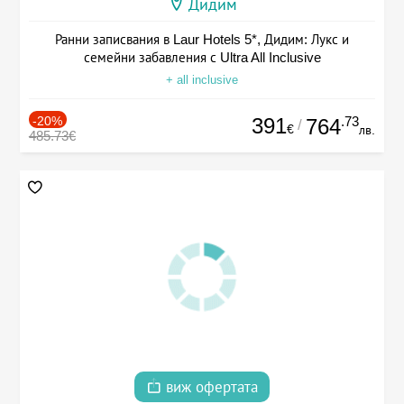
Дидим
Ранни записвания в Laur Hotels 5*, Дидим: Лукс и
семейни забавления с Ultra All Inclusive
+ all inclusive
-20%
391
.73
764
/
€
лв.
485.73€
виж офертата