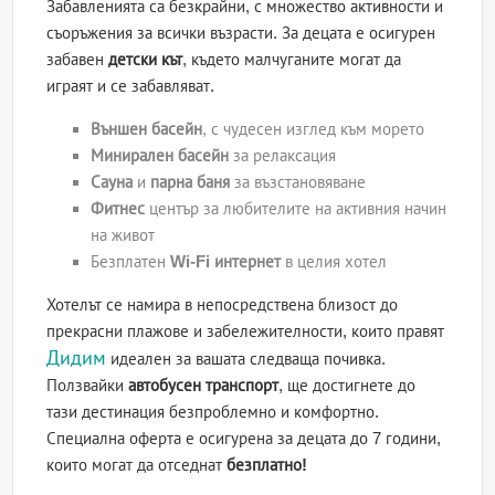
Забавленията са безкрайни, с множество активности и
съоръжения за всички възрасти. За децата е осигурен
забавен
детски кът
, където малчуганите могат да
играят и се забавляват.
Външен басейн
, с чудесен изглед към морето
Минирален басейн
за релаксация
Сауна
и
парна баня
за възстановяване
Фитнес
център за любителите на активния начин
на живот
Безплатен
Wi-Fi интернет
в целия хотел
Хотелът се намира в непосредствена близост до
прекрасни плажове и забележителности, които правят
Дидим
идеален за вашата следваща почивка.
Ползвайки
автобусен транспорт
, ще достигнете до
тази дестинация безпроблемно и комфортно.
Специална оферта е осигурена за децата до 7 години,
които могат да отседнат
безплатно!