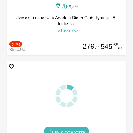
Дидим
Луксозна почивка в Anadolu Didim Club, Турция - All
Inclusive
+ all inclusive
-22%
279
.68
545
/
€
лв.
355.00€
виж офертата