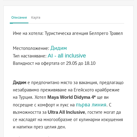
Описание
Карта
Име на хотела:
Туристическа агенция Белпрего Травел
Дидим
Местоположение:
AI - all inclusive
Тип настаняване:
Валидност на офертата
от 29.05 до 18.10
Дидим
е предпочитано място за ваканция, предлагащо
незабравимо преживяване на Егейското крайбрежие
на Турция. Хотел
Maya World Didyma 4*
ще ви
първа линия
посрещне с комфорт и лукс на
. С
възможността за
Ultra All Inclusive
, гостите могат да
се насладят на многообразие от кулинарни изкушения
и напитки през целия ден.