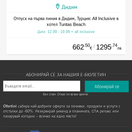
Дидим
Отпуск на първа линия в Дидим, Турция: All Inclusive в
хотел Tuntas Beach
Дата: 12.09 - 19.09 + all inclusive
.50
.74
662
1295
/
€
лв.
АБОНИРАЙ СЕ ЗА НАШИЯ Е-БЮЛЕТИН
Без спам. Отказ по всяко време.
Ofertini
събира най-добрите оферти за почивки, продукти и услуги с
отстъпки до -60%. Резервирай уикенд в планината, СПА релакс или
пазарувай изгодно – всичко на едно място!