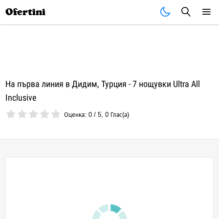
Почивки
Стоки
В града
Всички оферти
Ofertini
На първа линия в Дидим, Турция - 7 нощувки Ultra All
Inclusive
Оценка:
0
/
5
,
0
Глас(а)