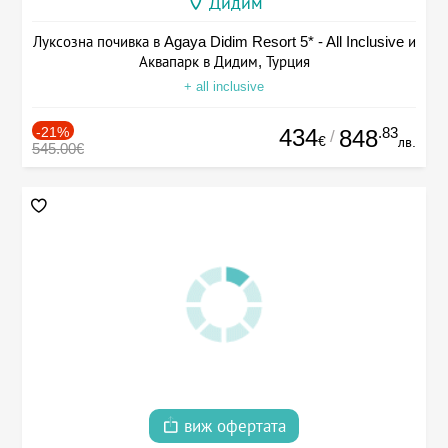
Дидим
Луксозна почивка в Agaya Didim Resort 5* - All Inclusive и
Аквапарк в Дидим, Турция
+ all inclusive
-21%
434
.83
848
/
€
лв.
545.00€
виж офертата