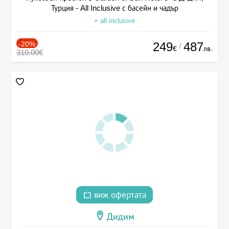
Турция - All Inclusive с басейн и чадър
+ all inclusive
-20%
249
487
/
€
лв.
310.00€
виж офертата
Дидим