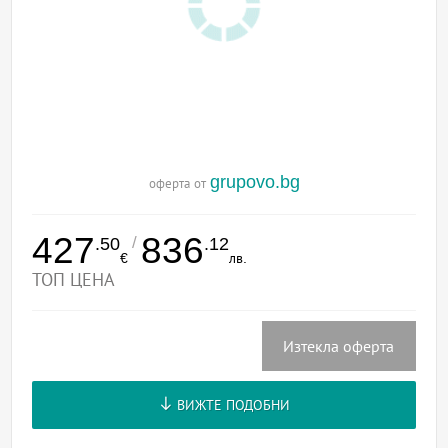
grupovo.bg
оферта от
427
836
/
.50
.12
€
лв.
ТОП ЦЕНА
Изтекла оферта
ВИЖТЕ ПОДОБНИ