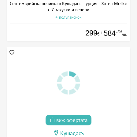
Септемврийска почивка в Кушадасъ, Турция - Хотел Melike
с 7 закуски и вечери
+ полупансион
299
.79
584
/
€
лв.
виж офертата
Кушадасъ