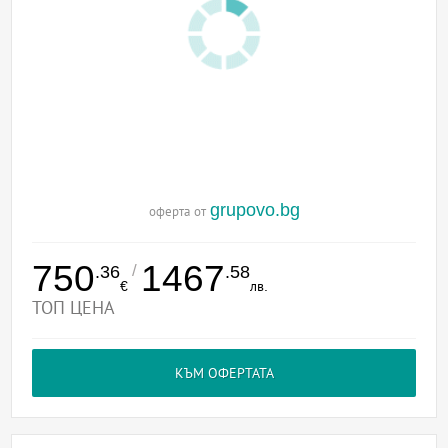
grupovo.bg
оферта от
750
1467
/
.36
.58
€
лв.
ТОП ЦЕНА
КЪМ ОФЕРТАТА