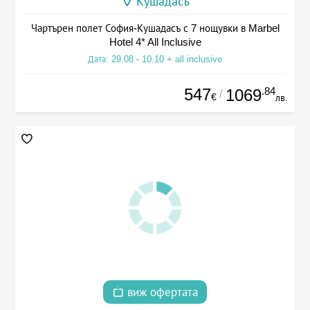
Кушадасъ
Чартърен полет София-Кушадасъ с 7 нощувки в Marbel
Hotel 4* All Inclusive
Дата: 29.08 - 10.10 + all inclusive
547
.84
1069
/
€
лв.
виж офертата