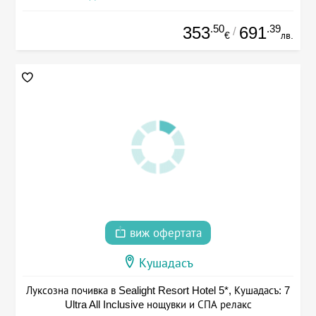
.50
.39
353
691
/
€
лв.
виж офертата
Кушадасъ
Луксозна почивка в Sealight Resort Hotel 5*, Кушадасъ: 7
Ultra All Inclusive нощувки и СПА релакс