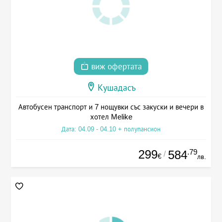
виж офертата
Кушадасъ
Автобусен транспорт и 7 нощувки със закуски и вечери в
хотел Melike
Дата: 04.09 - 04.10 + полупансион
299
.79
584
/
€
лв.