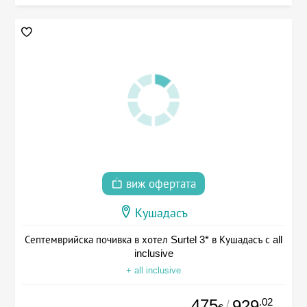
виж офертата
Кушадасъ
Септемврийска почивка в хотел Surtel 3* в Кушадасъ с all
inclusive
+ all inclusive
475
.02
929
/