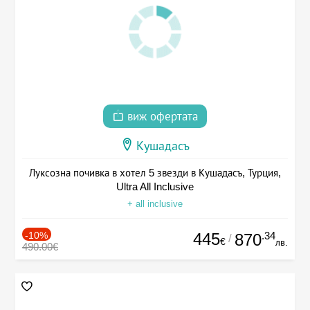
виж офертата
Кушадасъ
Луксозна почивка в хотел 5 звезди в Кушадасъ, Турция,
Ultra All Inclusive
+ all inclusive
-10%
445
.34
870
/
€
лв.
490.00€