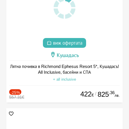
виж офертата
Кушадасъ
Лятна почивка в Richmond Ephesus Resort 5*, Кушадасъ!
All Inclusive, басейни и СПА
+ all inclusive
-25%
422
.36
825
/
€
лв.
557.31€