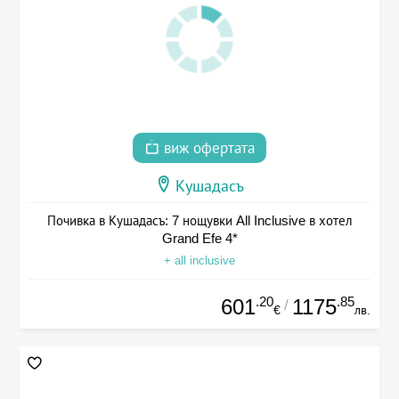
виж офертата
Кушадасъ
Почивка в Кушадасъ: 7 нощувки All Inclusive в хотел
Grand Efe 4*
+ all inclusive
.20
.85
601
1175
/
€
лв.