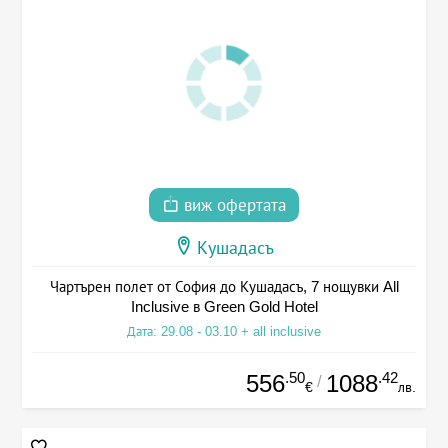
виж офертата
Кушадасъ
Чартърен полет от София до Кушадасъ, 7 нощувки All
Inclusive в Green Gold Hotel
Дата: 29.08 - 03.10 + all inclusive
.50
.42
556
1088
/
€
лв.