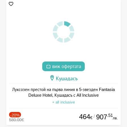
виж офертата
Кушадасъ
Луксозен престой на първа линия в 5-звезден Fantasia
Deluxe Hotel, Кушадасъ с All Inclusive
+ all inclusive
-20%
464
.51
907
/
€
лв.
580.00€