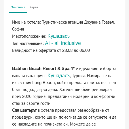
Описание
Карта
Име на хотела:
Туристическа агенция Джуанна Травъл,
София
Кушадасъ
Местоположение:
AI - all inclusive
Тип настаняване:
Валидност на офертата
от 28.08 до 06.09
Batihan Beach Resort & Spa 4*
е идеалният избор за
Кушадасъ
вашата ваканция в
, Турция. Намира се на
известния Long Beach, който предлага плитък пясъчен
бряг, подходящ за деца. Хотелът ще бъде реновиран
през 2026 година, предлагайки модерни и комфортни
стаи за своите гости.
Спа центърът
в хотела предоставя разнообразие от
процедури, които ще ви помогнат да се отпуснете и да
се насладите на почивката си. Можете да се