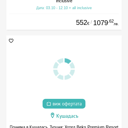
inclusive
Дата: 03.10 - 12.10 + all inclusive
552
.62
1079
/
€
лв.
виж офертата
Кушадасъ
Почивка в Кушадасъ, Турция: Хотел Beks Premium Resort