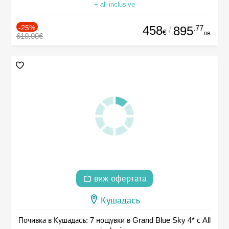
+ all inclusive
-25%
458
.77
895
/
€
лв.
610.00€
виж офертата
Кушадасъ
Почивка в Кушадасъ: 7 нощувки в Grand Blue Sky 4* с All