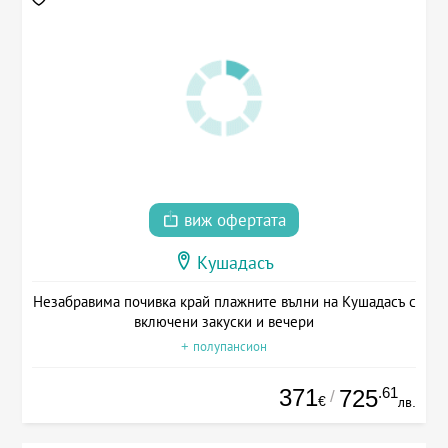
виж офертата
Кушадасъ
Незабравима почивка край плажните вълни на Кушадасъ с
включени закуски и вечери
+ полупансион
371
.61
725
/
€
лв.