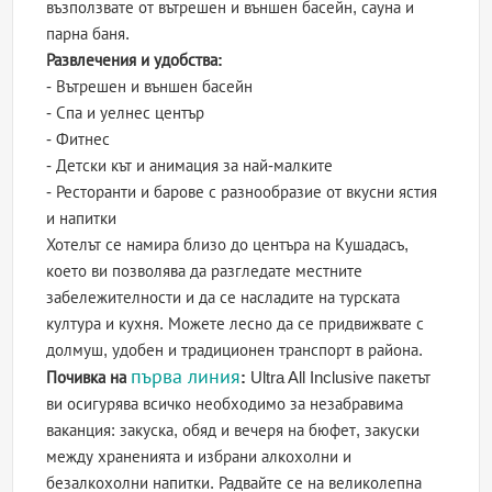
възползвате от вътрешен и външен басейн, сауна и
парна баня.
Развлечения и удобства:
- Вътрешен и външен басейн
- Спа и уелнес център
- Фитнес
- Детски кът и анимация за най-малките
- Ресторанти и барове с разнообразие от вкусни ястия
и напитки
Хотелът се намира близо до центъра на Кушадасъ,
което ви позволява да разгледате местните
забележителности и да се насладите на турската
култура и кухня. Можете лесно да се придвижвате с
долмуш, удобен и традиционен транспорт в района.
първа линия
Почивка на
:
Ultra All Inclusive пакетът
ви осигурява всичко необходимо за незабравима
ваканция: закуска, обяд и вечеря на бюфет, закуски
между храненията и избрани алкохолни и
безалкохолни напитки. Радвайте се на великолепна