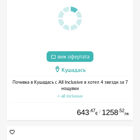
виж офертата
Кушадасъ
Почивка в Кушадасъ с All Inclusive в хотел 4 звезди за 7
нощувки
+ all inclusive
.47
.52
643
1258
/
€
лв.