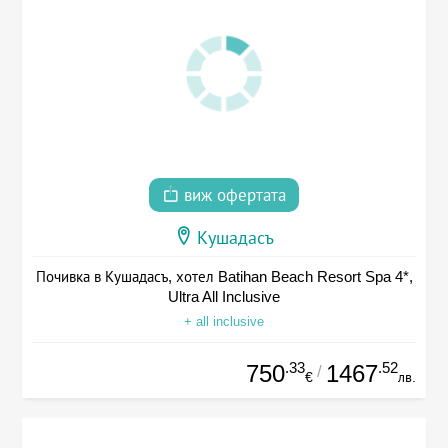
виж офертата
Кушадасъ
Почивка в Кушадасъ, хотел Batihan Beach Resort Spa 4*,
Ultra All Inclusive
+ all inclusive
.33
.52
750
1467
/
€
лв.