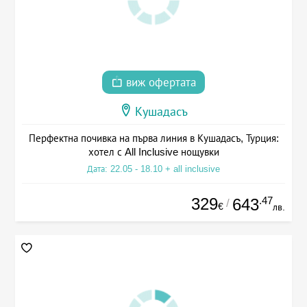
виж офертата
Кушадасъ
Перфектна почивка на първа линия в Кушадасъ, Турция:
хотел с All Inclusive нощувки
Дата: 22.05 - 18.10 + all inclusive
329
.47
643
/
€
лв.