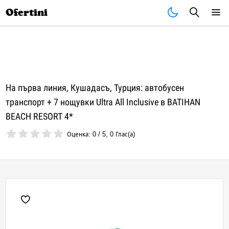
Почивки
Стоки
В града
Всички оферти
Ofertini
На първа линия, Кушадасъ, Турция: автобусен
транспорт + 7 нощувки Ultra All Inclusive в BATIHAN
BEACH RESORT 4*
Оценка:
0
/
5
,
0
Глас(а)