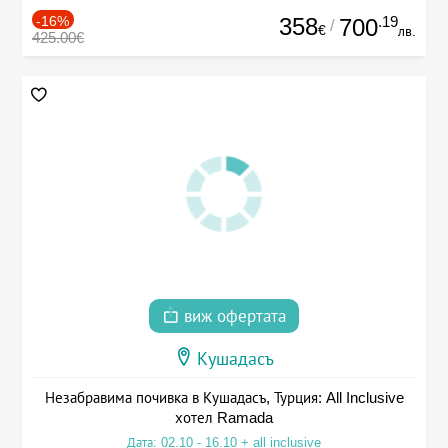
-16%
358
.19
700
/
€
лв.
425.00€
виж офертата
Кушадасъ
Незабравима почивка в Кушадасъ, Турция: All Inclusive
хотел Ramada
Дата: 02.10 - 16.10 + all inclusive