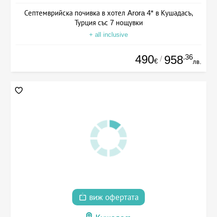
Септемврийска почивка в хотел Arora 4* в Кушадасъ,
Турция със 7 нощувки
+ all inclusive
490
.36
958
/
€
лв.
виж офертата