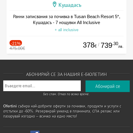
Кушадасъ
Ранни записвания за почивка в Tusan Beach Resort 5*,
Кушадасъ - 7 нощувки All Inclusive
+ all inclusive
-21%
378
.30
739
/
€
лв.
475.00€
АБОНИРАЙ СЕ ЗА НАШИЯ Е-БЮЛЕТИН
Без спам. Отказ по всяко време.
Ofertini
събира най-добрите оферти за почивки, продукти и услуги с
отстъпки до -60%. Резервирай уикенд в планината, СПА релакс или
пазарувай изгодно – всичко на едно място!