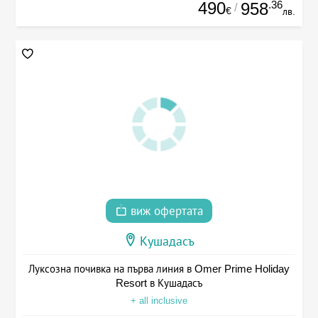
490
.36
958
/
€
лв.
виж офертата
Кушадасъ
Луксозна почивка на първа линия в Omer Prime Holiday
Resort в Кушадасъ
+ all inclusive