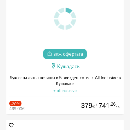
виж офертата
Кушадасъ
Луксозна лятна почивка в 5-звезден хотел с All Inclusive в
Кушадасъ
+ all inclusive
-20%
379
.26
741
/
€
лв.
469.00€