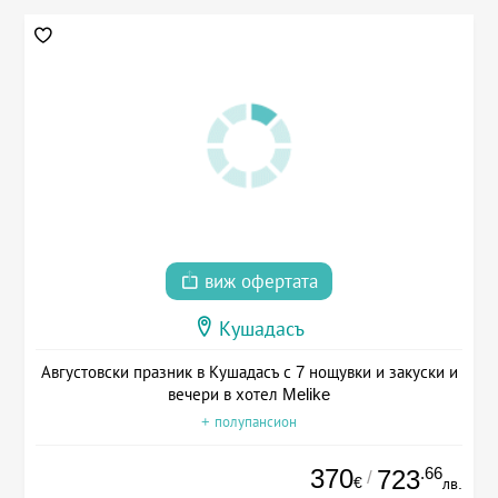
виж офертата
Кушадасъ
Августовски празник в Кушадасъ с 7 нощувки и закуски и
вечери в хотел Melike
+ полупансион
370
.66
723
/
€
лв.