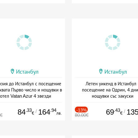
Истанбул
Истанбул
рзия до Истанбул с посещение
Летен уикенд в Истанбул 
квата Първо число и нощувки в
посещение на Одрин, 4 дни
отел Vatan Azur 4 звезди
нощувки със закуски
+ закуска
+ закуска
.33
.94
-13%
.43
84
164
69
13
/
/
€
лв.
€
5€
80.00€