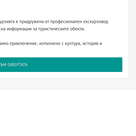
скурзията е придружена от професионален екскурзовод
сна информация за туристическите обекти.
вимо приключение, изпълнено с култура, история и
КЪМ ОФЕРТАТА