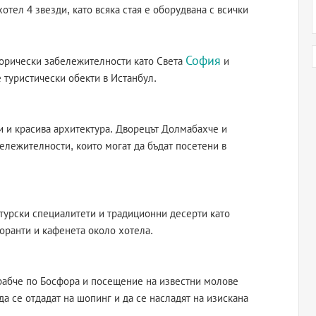
отел 4 звезди, като всяка стая е оборудвана с всички
София
торически забележителности като Света
и
 туристически обекти в Истанбул.
и и красива архитектура. Дворецът Долмабахче и
бележителности, които могат да бъдат посетени в
турски специалитети и традиционни десерти като
оранти и кафенета около хотела.
рабче по Босфора и посещение на известни молове
да се отдадат на шопинг и да се насладят на изискана