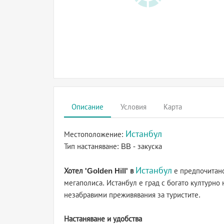
Описание
Условия
Карта
Истанбул
Местоположение:
Тип настаняване:
BB - закуска
Истанбул
Хотел 'Golden Hill' в
е предпочитано
мегаполиса. Истанбул е град с богато културно
незабравими преживявания за туристите.
Настаняване и удобства