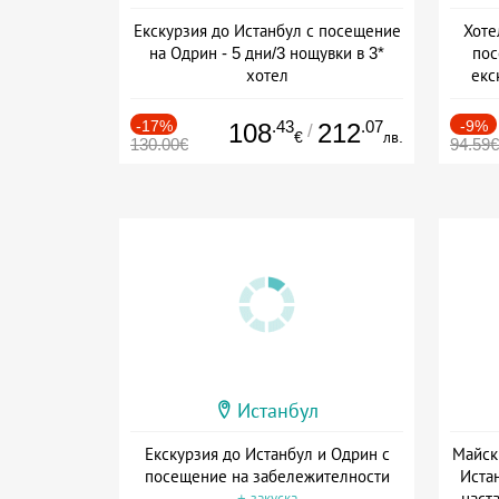
Екскурзия до Истанбул с посещение
Хоте
на Одрин - 5 дни/3 нощувки в 3*
пос
хотел
екс
+ закуска
-17%
.43
.07
-9%
108
212
/
€
лв.
130.00€
94.59€
Истанбул
Екскурзия до Истанбул и Одрин с
Майск
посещение на забележителности
Иста
наста
+ закуска