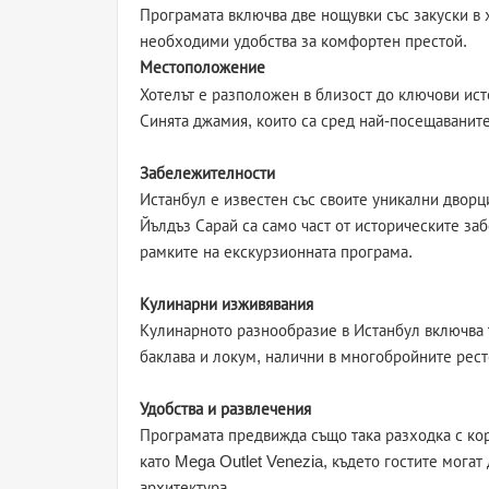
Програмата включва две нощувки със закуски в х
необходими удобства за комфортен престой.
Местоположение
Хотелът е разположен в близост до ключови ис
Синята джамия, които са сред най-посещаваните
Забележителности
Истанбул е известен със своите уникални дворц
Йълдъз Сарай са само част от историческите за
рамките на екскурзионната програма.
Кулинарни изживявания
Кулинарното разнообразие в Истанбул включва 
баклава и локум, налични в многобройните рест
Удобства и развлечения
Програмата предвижда също така разходка с ко
като Mega Outlet Venezia, където гостите могат 
архитектура.