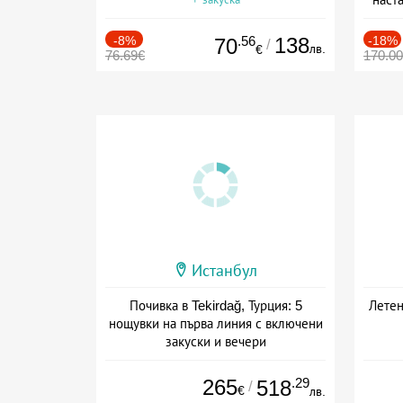
-8%
.56
138
-18%
70
/
лв.
€
76.69€
170.0
Истанбул
Почивка в Tekirdağ, Турция: 5
Летен
нощувки на първа линия с включени
закуски и вечери
Дата: 01.06 - 24.09 + полупансион
265
.29
518
/
€
лв.