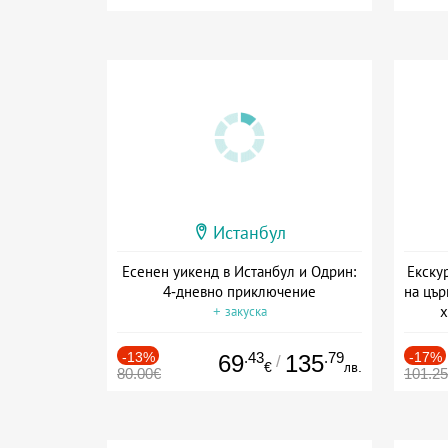
Истанбул
Есенен уикенд в Истанбул и Одрин:
Екску
4-дневно приключение
на цър
х
+ закуска
-13%
.43
.79
-17%
69
135
/
€
лв.
80.00€
101.2