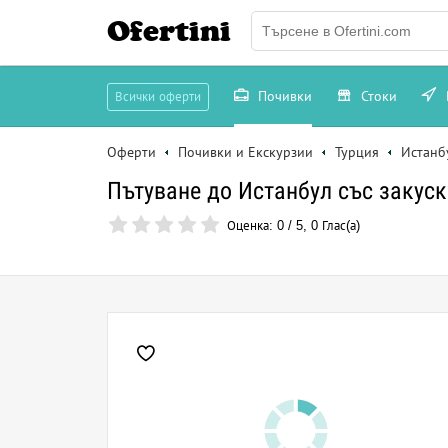
Ofertini
Почивки
Стоки
Всички оферти
Оферти
Почивки и Екскурзии
Турция
Истанб
Пътуване до Истанбул със закуски
Оценка:
0
/
5
,
0
Глас(а)