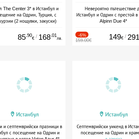
л The Center 3* в Истанбул и
Невероятно пътешествие 
ещение на Одрин, Турция, с
Истанбул и Одрин с престой в
курзии (2 нощувки, закуски)
Alpinn Due 4*
+ закуска
+ закуска
.90
.01
-6%
149
85
168
29
/
/
€
€
лв.
159.00€
Истанбул
Истанбул
и и септемврийски празници в
Септемврийски уикенд в Иста
нбул с посещение на Одрин и
посещение на Одрин и хра
няване в хотел Vatan Azur 4*
+ закуска