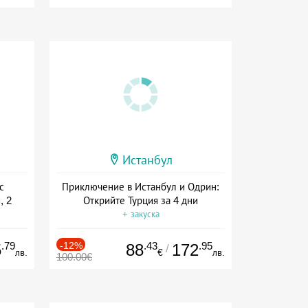
Истанбул
с
Приключение в Истанбул и Одрин:
, 2
Открийте Турция за 4 дни
+ закуска
.79
-12%
.43
.95
5
88
172
/
лв.
€
лв.
100.00€