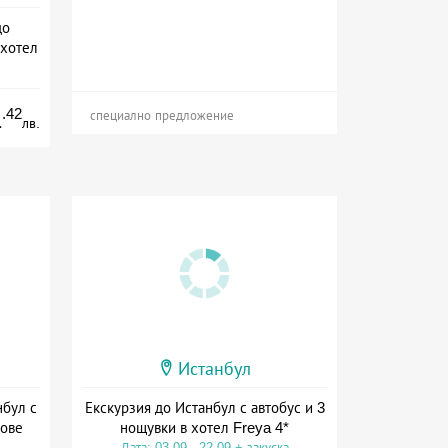
до
 хотел
.42
1
специално предложение
лв.
Истанбул
нбул с
Екскурзия до Истанбул с автобус и 3
мове
нощувки в хотел Freya 4*
Дата: 03.09 - 22.09 + закуска