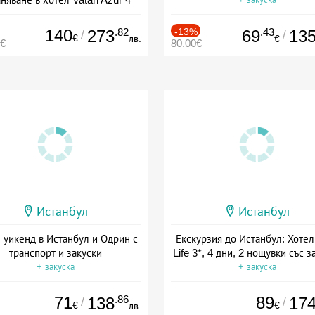
+ закуска
140
.82
-13%
.43
273
69
13
/
/
€
лв.
€
0€
80.00€
Истанбул
Истанбул
 уикенд в Истанбул и Одрин с
Екскурзия до Истанбул: Хотел
транспорт и закуски
Life 3*, 4 дни, 2 нощувки със з
+ закуска
+ закуска
71
.86
89
138
17
/
/
€
€
лв.