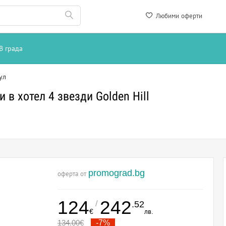
Любими оферти
В града
ул
 в хотел 4 звезди Golden Hill
promograd.bg
оферта от
124
242
/
.52
€
лв.
134.00
€
-7%