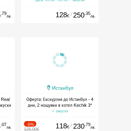
.79
128
.35
5
250
/
€
лв.
лв.
Истанбул
 Real
Оферта: Екскурзия до Истанбул - 4
акуски
дни, 2 нощувки в хотел Kechik 3*
+ закуска
.07
-6%
118
.79
4
230
/
€
лв.
лв.
125.00€