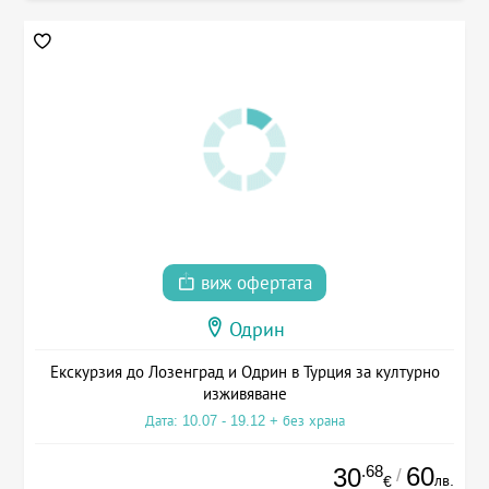
виж офертата
Одрин
Екскурзия до Лозенград и Одрин в Турция за културно
изживяване
Дата: 10.07 - 19.12 + без храна
.68
60
30
/
лв.
€