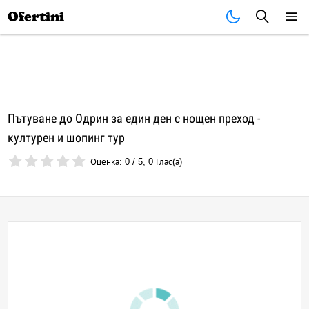
Почивки
Стоки
В града
Всички оферти
Ofertini
Пътуване до Одрин за един ден с нощен преход -
културен и шопинг тур
Оценка:
0
/
5
,
0
Глас(а)