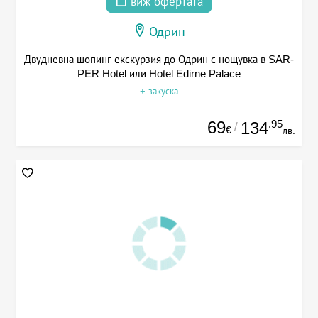
виж офертата
Одрин
Двудневна шопинг екскурзия до Одрин с нощувка в SAR-
PER Hotel или Hotel Edirne Palace
+ закуска
69
.95
134
/
€
лв.