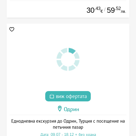
.43
.52
30
59
/
€
лв.
виж офертата
Одрин
Еднодневна екскурзия до Одрин, Турция с посещение на
петъчния пазар
Дата: 09.07 - 18.12 + без храна