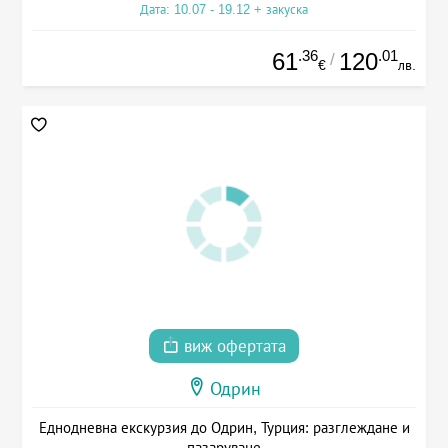
Дата: 10.07 - 19.12 + закуска
.36
.01
61
120
/
€
лв.
виж офертата
Одрин
Еднодневна екскурзия до Одрин, Турция: разглеждане и
пазаруване