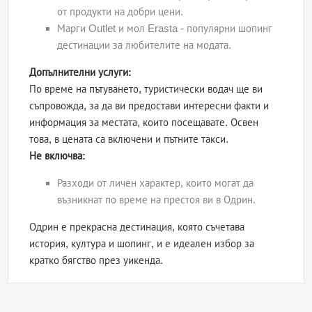
от продукти на добри цени.
Марги Outlet и мол Erasta - популярни шопинг
дестинации за любителите на модата.
Допълнителни услуги:
По време на пътуването, туристически водач ще ви
съпровожда, за да ви предостави интересни факти и
информация за местата, които посещавате. Освен
това, в цената са включени и пътните такси.
Не включва:
Разходи от личен характер, които могат да
възникнат по време на престоя ви в Одрин.
Одрин е прекрасна дестинация, която съчетава
история, култура и шопинг, и е идеален избор за
кратко бягство през уикенда.