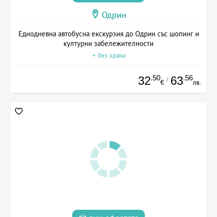
Одрин
Еднодневна автобусна екскурзия до Одрин със шопинг и
културни забележителности
+ без храна
.50
.56
32
63
/
€
лв.