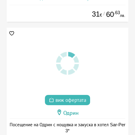
31
.63
60
/
€
лв.
виж офертата
Одрин
Посещение на Одрин с нощувка и закуска в хотел Sar-Per
3*