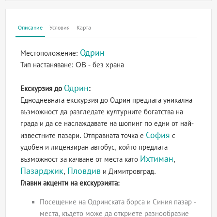
Описание
Условия
Карта
Одрин
Местоположение:
Тип настаняване:
OB - без храна
Одрин
Екскурзия до
:
Еднодневната екскурзия до Одрин предлага уникална
възможност да разгледате културните богатства на
града и да се наслаждавате на шопинг по едни от най-
София
известните пазари. Отправната точка е
с
удобен и лицензиран автобус, който предлага
Ихтиман
възможност за качване от места като
,
Пазарджик
Пловдив
,
и Димитровград.
Главни акценти на екскурзията:
Посещение на Одринската борса и Синия пазар -
места, където може да откриете разнообразие