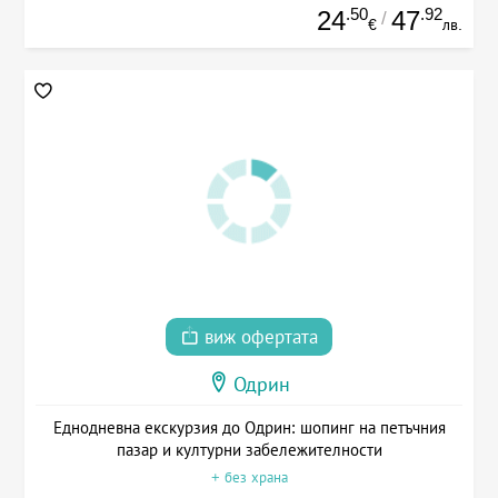
.50
.92
24
47
/
€
лв.
виж офертата
Одрин
Еднодневна екскурзия до Одрин: шопинг на петъчния
пазар и културни забележителности
+ без храна