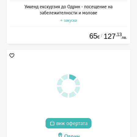
Уикенд екскурзия до Одрин - посещение на
забележителности и молове
+ закуска
65
.13
127
/
€
лв.
виж офертата
Одрин