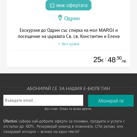
виж офертата
Одрин
Екскурзия до Одрин със спирка на мол MARGI и
посещение на църквата Св. св. Константин и Елена
+ без храна
25
.90
48
/
€
лв.
АБОНИРАЙ СЕ ЗА НАШИЯ Е-БЮЛЕТИН
Без спам. Отказ по всяко време.
Ofertini
събира най-добрите оферти за почивки, продукти и услуги с
отстъпки до -60%. Резервирай уикенд в планината, СПА релакс или
пазарувай изгодно – всичко на едно място!