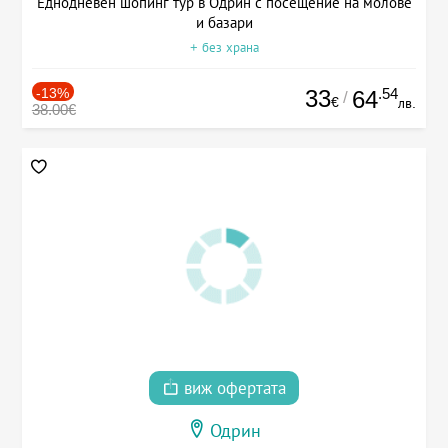
Еднодневен шопинг тур в Одрин с посещение на молове
и базари
+ без храна
-13%
33
.54
64
/
€
лв.
38.00€
виж офертата
Одрин