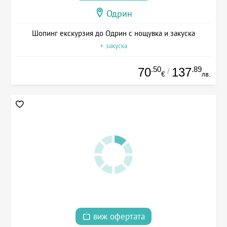
Одрин
Шопинг екскурзия до Одрин с нощувка и закуска
+ закуска
.50
.89
70
137
/
€
лв.
виж офертата