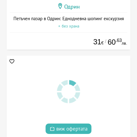
Одрин
Петъчен пазар в Одрин: Еднодневна шопинг екскурзия
+ без храна
31
.63
60
/
€
лв.
виж офертата