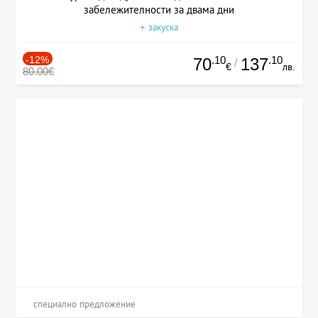
забележителности за двама дни
+ закуска
-12%
.10
.10
70
137
/
€
лв.
80.00€
специално предложение