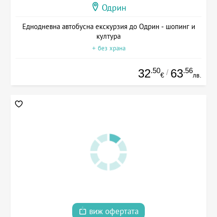
Одрин
Еднодневна автобусна екскурзия до Одрин - шопинг и
култура
+ без храна
.50
.56
32
63
/
€
лв.
виж офертата