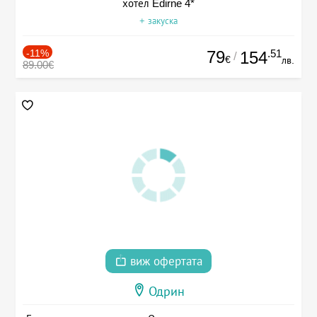
хотел Edirne 4*
+ закуска
-11%
79
.51
154
/
€
лв.
89.00€
виж офертата
Одрин