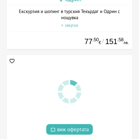
Екскурзия и шопинг в турския Текърдаг и Одрин с
нощувка
+ закуска
.50
.58
77
151
/
€
лв.
виж офертата