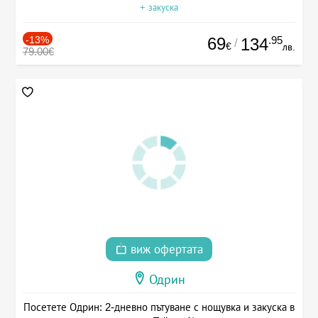
+ закуска
-13%
69
.95
134
/
€
лв.
79.00€
виж офертата
Одрин
Посетете Одрин: 2-дневно пътуване с нощувка и закуска в