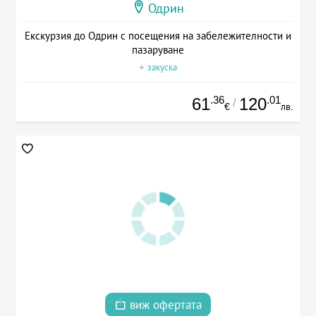
Одрин
Екскурзия до Одрин с посещения на забележителности и
пазаруване
+ закуска
.36
.01
61
120
/
€
лв.
виж офертата