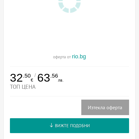
rio.bg
оферта от
32
63
/
.50
.56
€
лв.
ТОП ЦЕНА
Изтекла оферта
ВИЖТЕ ПОДОБНИ