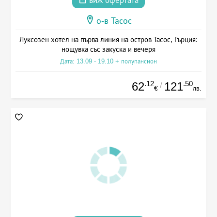
виж офертата
о-в Тасос
Луксозен хотел на първа линия на остров Тасос, Гърция:
нощувка със закуска и вечеря
Дата: 13.09 - 19.10 + полупансион
.12
.50
62
121
/
€
лв.