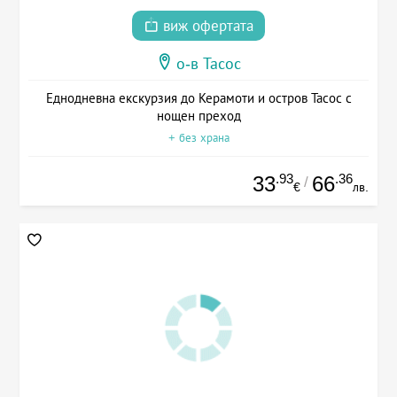
виж офертата
о-в Тасос
Еднодневна екскурзия до Керамоти и остров Тасос с
нощен преход
+ без храна
.93
.36
33
66
/
€
лв.