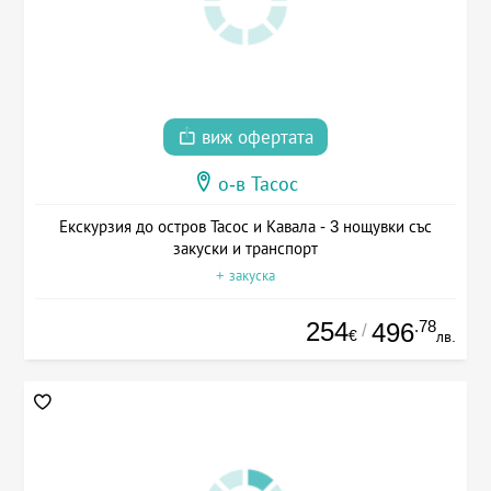
виж офертата
о-в Тасос
Екскурзия до остров Тасос и Кавала - 3 нощувки със
закуски и транспорт
+ закуска
254
.78
496
/
€
лв.