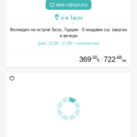
виж офертата
о-в Тасос
Великден на остров Тасос, Гърция - 5 нощувки със закуски
и вечери
Дата: 12.09 - 17.09 + полупансион
.50
.68
369
722
/
€
лв.