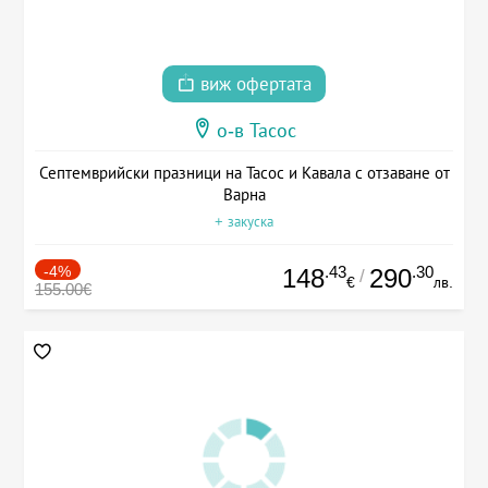
виж офертата
о-в Тасос
Септемврийски празници на Тасос и Кавала с отзаване от
Варна
+ закуска
-4%
.43
.30
148
290
/
€
лв.
155.00€