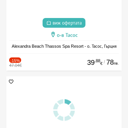
виж офертата
о-в Тасос
Alexandra Beach Thassos Spa Resort - о. Тасос, Гърция
-15%
.88
78
39
/
лв.
€
47.04€