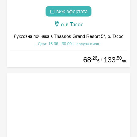
виж офертата
о-в Тасос
Луксозна почивка в Thassos Grand Resort 5*, о. Тасос
Дата: 15.06 - 30.09 + полупансион
.26
.50
68
133
/
€
лв.