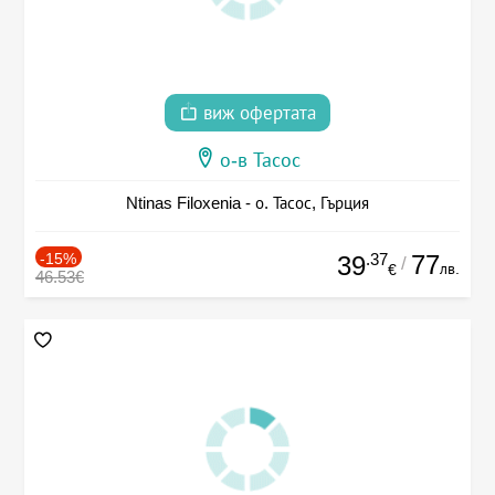
виж офертата
о-в Тасос
Ntinas Filoxenia - о. Тасос, Гърция
-15%
.37
77
39
/
лв.
€
46.53€