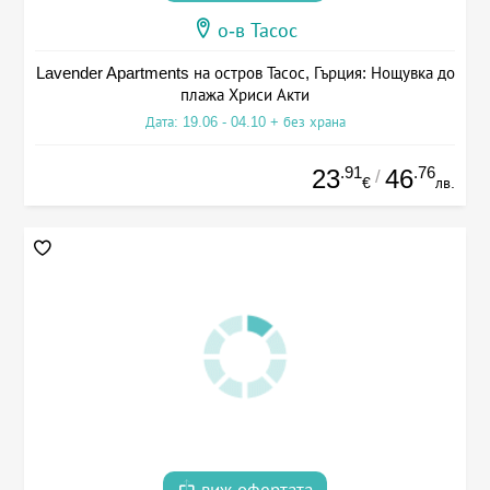
о-в Тасос
Lavender Apartments на остров Тасос, Гърция: Нощувка до
плажа Хриси Акти
Дата: 19.06 - 04.10 + без храна
.91
.76
23
46
/
€
лв.