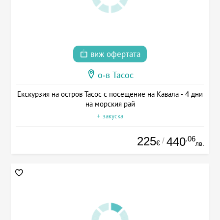
виж офертата
о-в Тасос
Екскурзия на остров Тасос с посещение на Кавала - 4 дни
на морския рай
+ закуска
225
.06
440
/
€
лв.