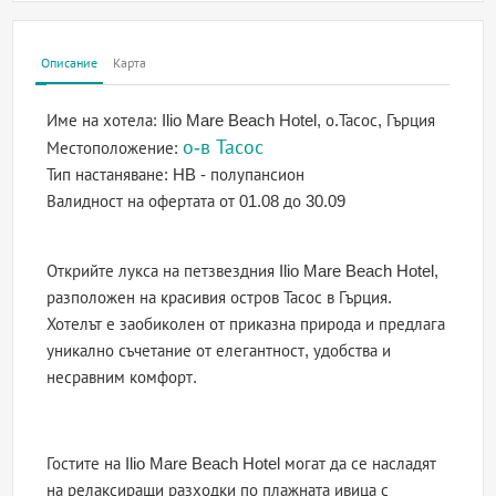
Описание
Карта
Име на хотела:
Ilio Mare Beach Hotel, о.Тасос, Гърция
о-в Тасос
Местоположение:
Тип настаняване:
HB - полупансион
Валидност на офертата
от 01.08 до 30.09
Открийте лукса на петзвездния Ilio Mare Beach Hotel,
разположен на красивия остров Тасос в Гърция.
Хотелът е заобиколен от приказна природа и предлага
уникално съчетание от елегантност, удобства и
несравним комфорт.
Гостите на Ilio Mare Beach Hotel могат да се насладят
на релаксиращи разходки по плажната ивица с