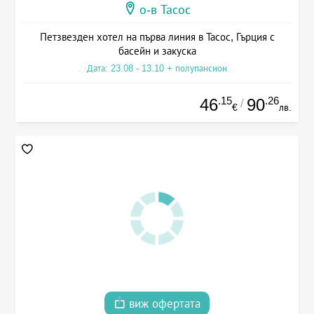
о-в Тасос
Петзвезден хотел на първа линия в Тасос, Гърция с
басейн и закуска
Дата: 23.08 - 13.10 + полупансион
.15
.26
46
90
/
€
лв.
виж офертата