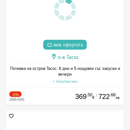
виж офертата
о-в Тасос
Почивка на остров Тасос: 6 дни и 5 нощувки със закуски и
вечери
+ полупансион
-5%
.50
.68
369
722
/
€
лв.
389.50€