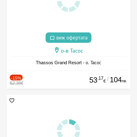
виж офертата
о-в Тасос
Thassos Grand Resort - о. Тасос
-15%
.17
104
53
/
лв.
€
62.38€