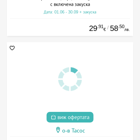
с включена закуска
Дата: 01.06 - 30.09 + закуска
.91
.50
29
58
/
€
лв.
виж офертата
о-в Тасос