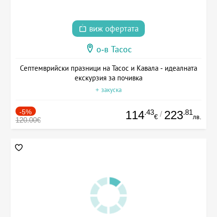
виж офертата
о-в Тасос
Септемврийски празници на Тасос и Кавала - идеалната
екскурзия за почивка
+ закуска
-5%
.43
.81
114
223
/
€
лв.
120.00€