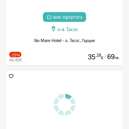
виж офертата
о-в Тасос
Ilio Mare Hotel - о. Тасос, Гърция
-15%
.28
69
35
/
лв.
€
41.42€