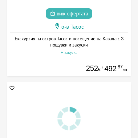
виж офертата
о-в Тасос
Екскурзия на остров Тасос и посещение на Кавала с 3
нощувки и закуски
+ закуска
252
.87
492
/
€
лв.