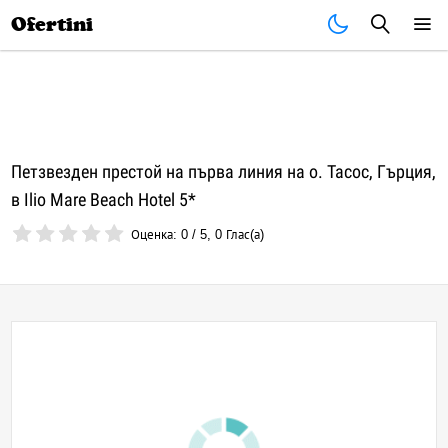
Почивки
Стоки
В града
Всички оферти
Ofertini
Петзвезден престой на първа линия на о. Тасос, Гърция,
в Ilio Mare Beach Hotel 5*
Оценка:
0
/
5
,
0
Глас(а)