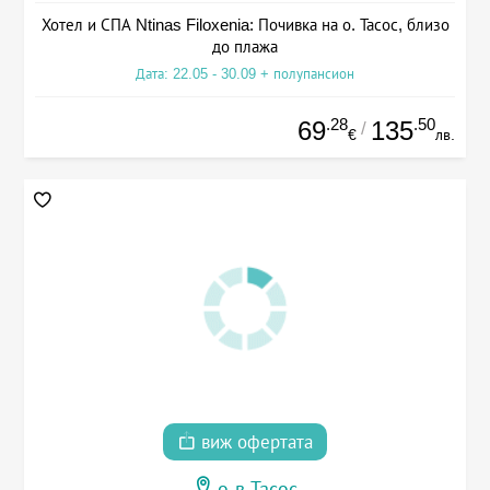
Хотел и СПА Ntinas Filoxenia: Почивка на о. Тасос, близо
до плажа
Дата: 22.05 - 30.09 + полупансион
.28
.50
69
135
/
€
лв.
виж офертата
о-в Тасос