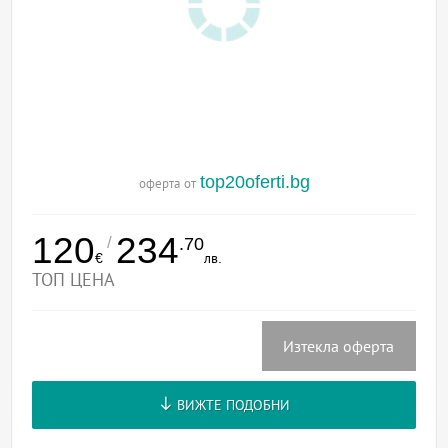
top20oferti.bg
оферта от
120
234
/
.70
€
лв.
ТОП ЦЕНА
Изтекла оферта
ВИЖТЕ ПОДОБНИ