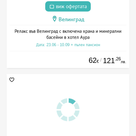
виж офертата
Велинград
Релакс във Велинград с включена храна и минерални
басейни в хотел Аура
Дата: 23.06 - 10.09 + пълен пансион
62
.26
121
/
€
лв.