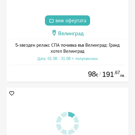
виж офертата
Велинград
5-звезден релакс СПА почивка във Велинград: Гранд
хотел Велинград
Дата: 01.08 - 31.08 + полупансион
98
.67
191
/
€
лв.