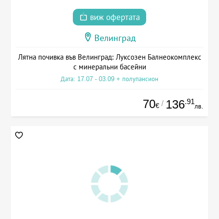
виж офертата
Велинград
Лятна почивка във Велинград: Луксозен Балнеокомплекс
с минеральни басейни
Дата: 17.07 - 03.09 + полупансион
70
.91
136
/
€
лв.