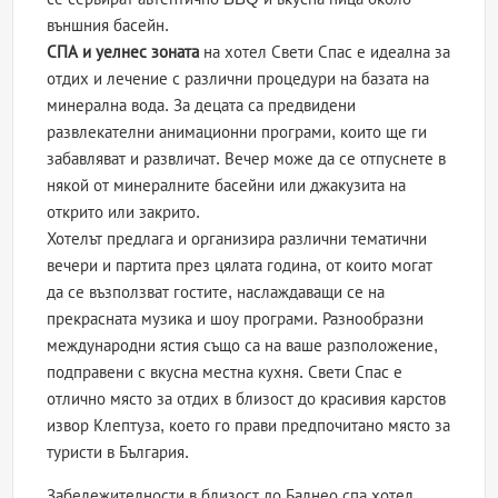
външния басейн.
СПА и уелнес зоната
на хотел Свети Спас е идеална за
отдих и лечение с различни процедури на базата на
минерална вода. За децата са предвидени
развлекателни анимационни програми, които ще ги
забавляват и развличат. Вечер може да се отпуснете в
някой от минералните басейни или джакузита на
открито или закрито.
Хотелът предлага и организира различни тематични
вечери и партита през цялата година, от които могат
да се възползват гостите, наслаждаващи се на
прекрасната музика и шоу програми. Разнообразни
международни ястия също са на ваше разположение,
подправени с вкусна местна кухня. Свети Спас е
отлично място за отдих в близост до красивия карстов
извор Клептуза, което го прави предпочитано място за
туристи в България.
Забележителности в близост до Балнео спа хотел