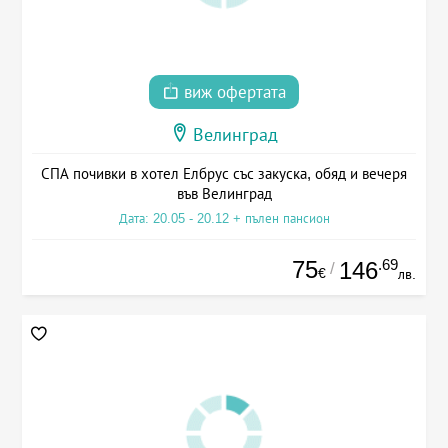
виж офертата
Велинград
СПА почивки в хотел Елбрус със закуска, обяд и вечеря
във Велинград
Дата: 20.05 - 20.12 + пълен пансион
75
.69
146
/
€
лв.