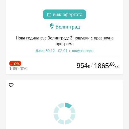
виж офертата
Велинград
Нова година във Велинград: 3 нощувки с празнична
програма
Дата: 30.12 - 02.01 + полупансион
-10%
954
.86
1865
/
€
лв.
1060.00€