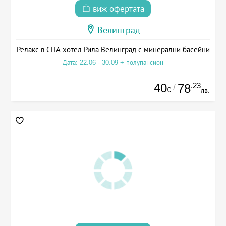
виж офертата
Велинград
Релакс в СПА хотел Рила Велинград с минерални басейни
Дата: 22.06 - 30.09 + полупансион
40
.23
78
/
€
лв.