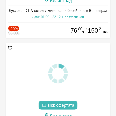
Велинград
Луксозен СПА хотел с минерални басейни във Велинград
Дата: 01.09 - 22.12 + полупансион
-20%
.80
.21
76
150
/
€
лв.
96.00€
виж офертата