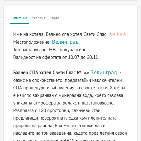
Описание
Условия
Карта
Име на хотела:
Балнео спа хотел Свети Спас
Велинград
Местоположение:
Тип настаняване:
HB - полупансион
Валидност на офертата
от 10.07 до 30.11
Велинград
Балнео СПА хотел Свети Спас 5*
във
е
оазис на спокойствието, предлагайки изключителни
СПА процедури и забавления за своите гости. Хотелът
е изцяло захранван с минерална вода, което създава
уникална атмосфера за релакс и възстановяване.
Разполага с 130 просторни, слънчеви стаи,
предлагащи невероятна гледка към пленителната
природа на района. В комплекса може да се
насладите на три заведения, където през летния сезон
се сервират автентично BBQ и вкусна пица около