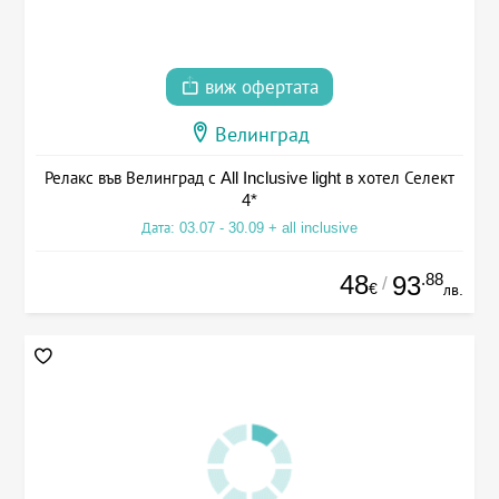
виж офертата
Велинград
Релакс във Велинград с All Inclusive light в хотел Селект
4*
Дата: 03.07 - 30.09 + all inclusive
48
.88
93
/
€
лв.