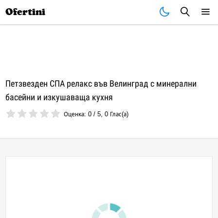
Почивки
Стоки
В града
Всички оферти
Ofertini
Петзвезден СПА релакс във Велинград с минерални
басейни и изкушаваща кухня
Оценка:
0
/
5
,
0
Глас(а)