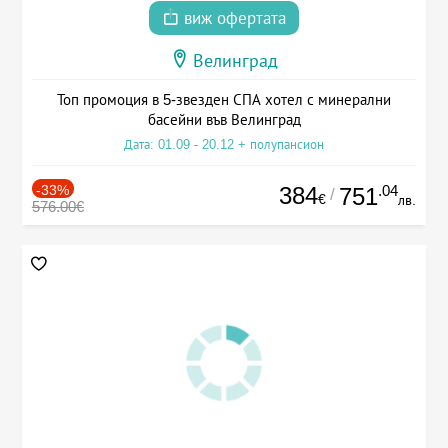
виж офертата
Велинград
Топ промоция в 5-звезден СПА хотел с минерални
басейни във Велинград
Дата: 01.09 - 20.12 + полупансион
-33%
384
.04
751
/
€
лв.
576.00€