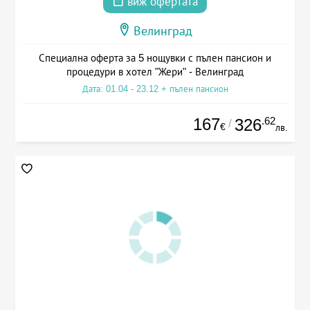
виж офертата
Велинград
Специална оферта за 5 нощувки с пълен пансион и
процедури в хотел "Жери" - Велинград
Дата: 01.04 - 23.12 + пълен пансион
167
.62
326
/
€
лв.