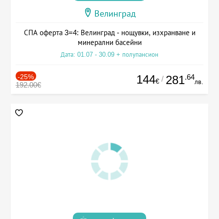
Велинград
СПА оферта 3=4: Велинград - нощувки, изхранване и
минерални басейни
Дата: 01.07 - 30.09 + полупансион
-25%
144
.64
281
/
€
лв.
192.00€