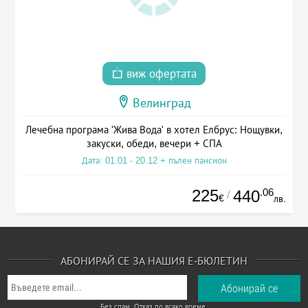
виж офертата
Велинград
Лечебна програма 'Жива Вода' в хотел Елбрус: Нощувки,
закуски, обеди, вечери + СПА
Дата: 01.01 - 20.12 + пълен пансион
225
.06
440
/
€
лв.
АБОНИРАЙ СЕ ЗА НАШИЯ Е-БЮЛЕТИН
Без спам. Отказ по всяко време.