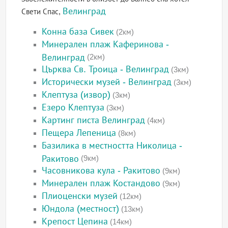
Велинград
Свети Спас,
Конна база Сивек
(2км)
Минерален плаж Каферинова -
Велинград
(2км)
Църква Св. Троица - Велинград
(3км)
Исторически музей - Велинград
(3км)
Клептуза (извор)
(3км)
Езеро Клептуза
(3км)
Картинг писта Велинград
(4км)
Пещера Лепеница
(8км)
Базилика в местността Николица -
Ракитово
(9км)
Часовникова кула - Ракитово
(9км)
Минерален плаж Костандово
(9км)
Плиоценски музей
(12км)
Юндола (местност)
(13км)
Крепост Цепина
(14км)