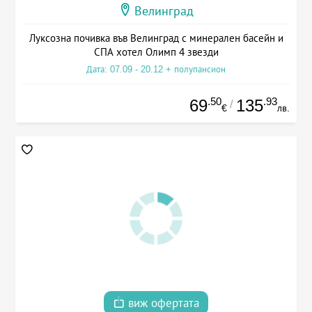
Велинград
Луксозна почивка във Велинград с минерален басейн и
СПА хотел Олимп 4 звезди
Дата: 07.09 - 20.12 + полупансион
.50
.93
69
135
/
€
лв.
виж офертата