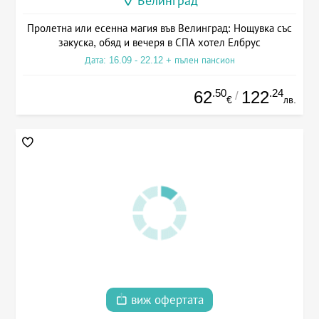
Велинград
Пролетна или есенна магия във Велинград: Нощувка със
закуска, обяд и вечеря в СПА хотел Елбрус
Дата: 16.09 - 22.12 + пълен пансион
.50
.24
62
122
/
€
лв.
виж офертата