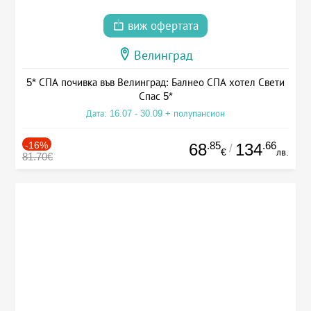
виж офертата
Велинград
5* СПА почивка във Велинград: Балнео СПА хотел Свети
Спас 5*
Дата: 16.07 - 30.09 + полупансион
-16%
.85
.66
68
134
/
€
лв.
81.70€