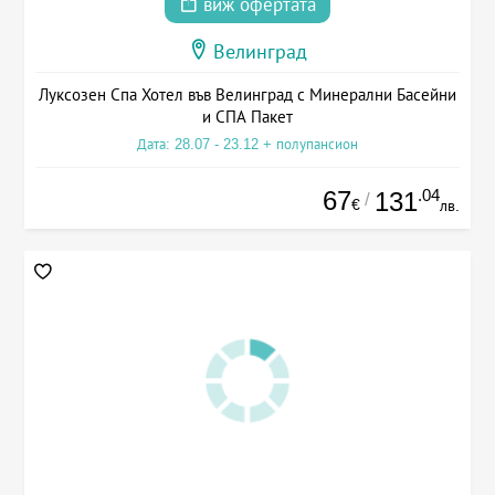
виж офертата
Велинград
Луксозен Спа Хотел във Велинград с Минерални Басейни
и СПА Пакет
Дата: 28.07 - 23.12 + полупансион
67
.04
131
/
€
лв.