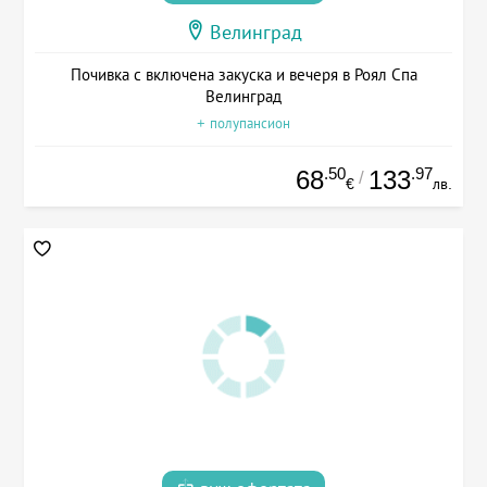
Велинград
Почивка с включена закуска и вечеря в Роял Спа
Велинград
+ полупансион
.50
.97
68
133
/
€
лв.