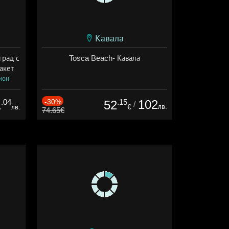
Кавала
град с
Tosca Beach- Кавала
акет
ион
.04
-30%
.15
102
1
52
/
лв.
лв.
€
74.65€