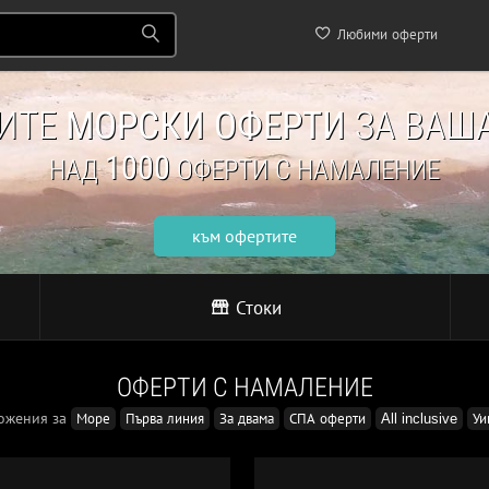
Любими оферти
НИТЕ
МОРСКИ ОФЕРТИ
ЗА ВАША
1000
НАД
ОФЕРТИ С НАМАЛЕНИЕ
към офертите
Стоки
ОФЕРТИ С НАМАЛЕНИЕ
ожения за
Море
Първа линия
За двама
СПА оферти
All inclusive
Уи