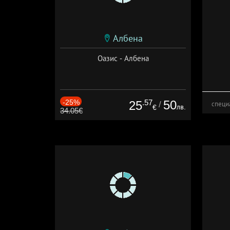
Албена
Оазис - Албена
-25%
.57
50
25
/
специ
лв.
€
34.05€