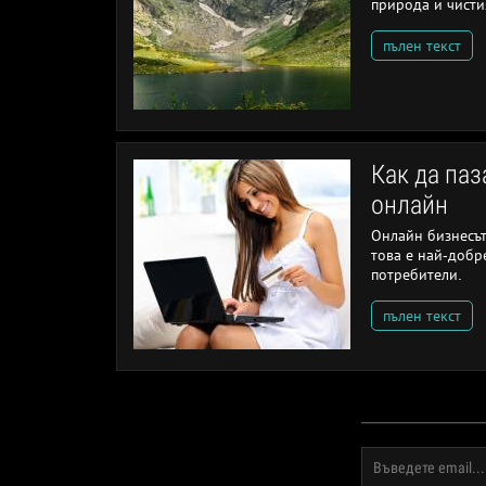
природа и чисти
пълен текст
Как да па
онлайн
Онлайн бизнесът 
това е най-добр
потребители.
пълен текст