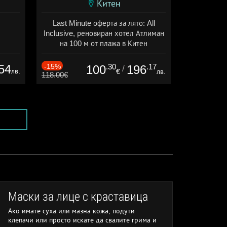
Китен
Last Minute оферта за лято: All
Inclusive, реновиран хотел Атлиман
на 100 м от плажа в Китен
Дата: 01.06 - 29.09 + all inclusive
54
-15%
.30
.17
100
196
/
лв.
€
лв.
118.00€
Маски за лице с краставица
Ако имате суха или мазна кожа, подути
клепачи или просто искате да свалите грима и