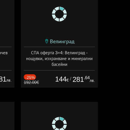
Велинград
нчев
СПА оферта 3=4: Велинград -
нощувки, изхранване и минерални
басейни
Дата: 01.07 - 30.09 + полупансион
81
-25%
144
.64
281
/
лв.
€
лв.
192.00€