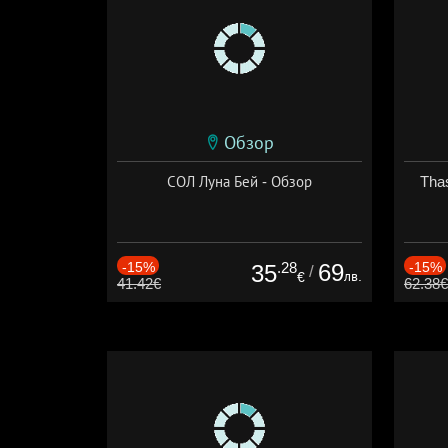
Обзор
СОЛ Луна Бей - Обзор
Thas
-15%
.28
69
-15%
35
/
лв.
€
41.42€
62.38€