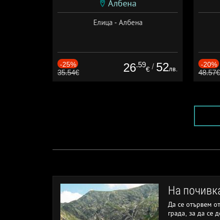
Албена
Елица - Албена
-25%
.59
52
-20%
26
/
лв.
€
35.54€
48.57€
На почивк
Да се отървем о
града, за да се