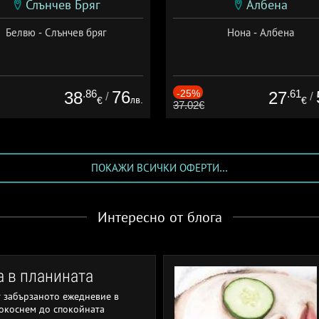
Слънчев Бряг
Албена
Белвю - Слънчев бряг
Нона - Албена
.86
76
-25%
.61
38
27
/
/
лв.
€
€
37.02€
ПОКАЖИ ВСИЧКИ ОФЕРТИ...
Интересно от блога
а в планината
т забързаното ежедневие в
 докоснем до спокойната