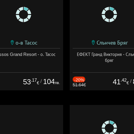
о-в Тасос
Слънчев Бряг
sos Grand Resort - о. Тасос
ЕФЕКТ Гранд Виктория - Слъ
бряг
.17
104
-20%
.42
53
41
/
/
лв.
€
€
51.64€