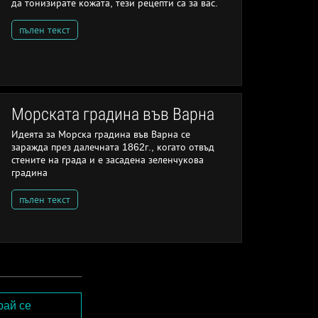
да тонизирате кожата, тези рецепти са за вас.
пълен текст
Морската градина във Варна
Идеята за Морска градина във Варна се
заражда през далечната 1862г., когато отвъд
стените на града и е засадена зеленчукова
градина
пълен текст