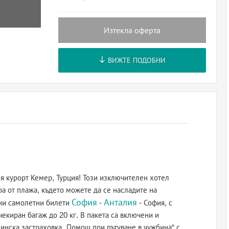
Изтекла оферта
ВИЖТЕ ПОДОБНИ
ия курорт Кемер, Турция! Този изключителен хотел
ра от плажа, където можете да се насладите на
София
Анталия
тни самолетни билети
-
- София, с
чекиран багаж до 20 кг. В пакета са включени и
инска застраховка „Помощ при пътуване в чужбина“ с