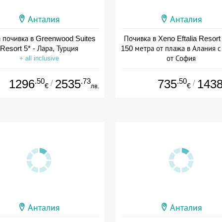
Анталия
Анталия
 почивка в Greenwood Suites
Почивка в Xeno Eftalia Resort
Resort 5* - Лара, Турция
150 метра от плажа в Алания с
от София
+ all inclusive
+ all inclusive
.50
.73
.50
1296
2535
735
143
/
/
€
лв.
€
Анталия
Анталия