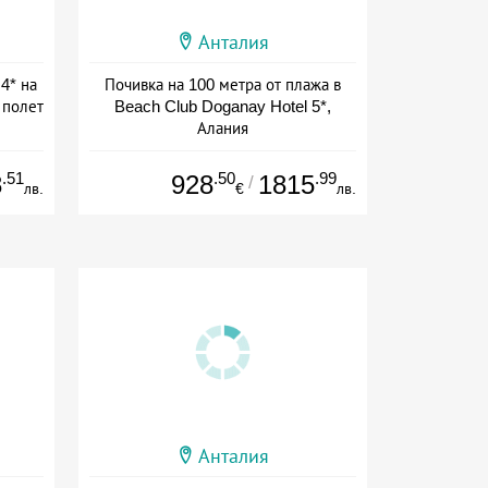
Анталия
 4* на
Почивка на 100 метра от плажа в
 полет
Beach Club Doganay Hotel 5*,
Алания
+ all inclusive
.51
.50
.99
8
928
1815
/
лв.
€
лв.
Анталия