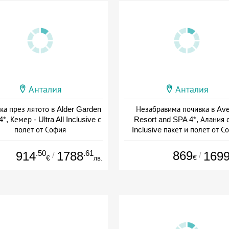
Анталия
Анталия
ка през лятото в Alder Garden
Незабравима почивка в Av
4*, Кемер - Ultra All Inclusive с
Resort and SPA 4*, Алания с
полет от София
Inclusive пакет и полет от С
+ all inclusive
+ all inclusive
.50
.61
869
914
1788
169
/
/
€
€
лв.