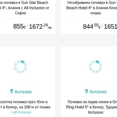
на почивка в Sun Star Beach
Незабравима почивка в Sun 
l 4*, Алания с All Inclusive от
Beach Hotel 4* в Алания бли
София
плажа
+ all inclusive
+ all inclusive
855
.24
.50
1672
844
165
/
/
€
лв.
€
Анталия
Анталия
олетна почивка през Юли и
Почивка на първа линия в G
т в Кемер, на 100 м от плажа
Ring Hotel 5* в Кемер, Турция 
Inclusive
+ all inclusive