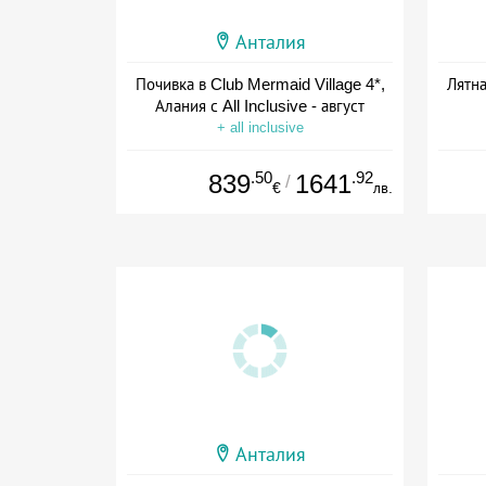
Анталия
Почивка в Club Mermaid Village 4*,
Лятна
Алания с All Inclusive - август
+ all inclusive
.50
.92
839
1641
/
€
лв.
Анталия