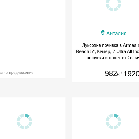
Анталия
Луксозна почивка в Armas 
Beach 5*, Кемер, 7 Ultra All In
нощувки и полет от Софи
+ all inclusive
982
192
/
ално предложение
€