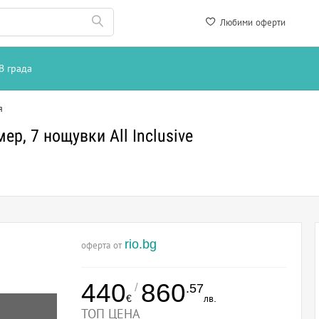
Любими оферти
В града
я
ер, 7 нощувки All Inclusive
rio.bg
оферта от
440
860
/
.57
€
лв.
ТОП ЦЕНА