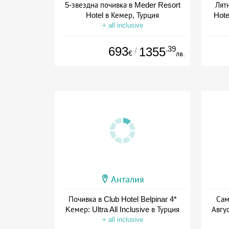
5-звездна почивка в Meder Resort
Лят
Hotel в Кемер, Турция
Hote
+ all inclusive
693
.39
1355
/
€
лв.
Анталия
Почивка в Club Hotel Belpinar 4*
Сам
Kемер: Ultra All Inclusive в Турция
Авгус
+ all inclusive