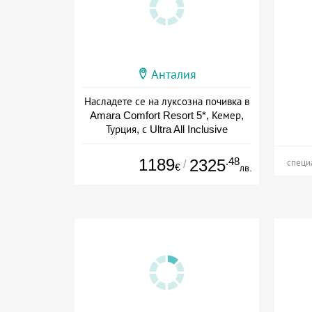
Анталия
Насладете се на луксозна почивка в
Amara Comfort Resort 5*, Кемер,
Турция, с Ultra All Inclusive
+ all inclusive
1189
.48
2325
/
специ
€
лв.