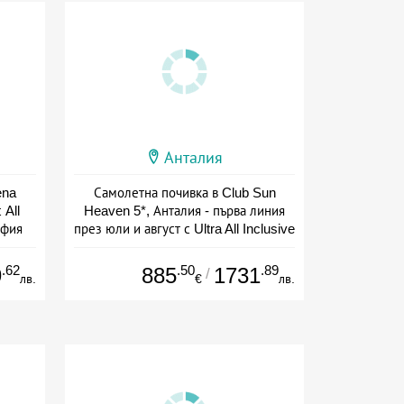
Анталия
ena
Самолетна почивка в Club Sun
 All
Heaven 5*, Анталия - първа линия
офия
през юли и август с Ultra All Inclusive
+ all inclusive
.62
.50
.89
9
885
1731
/
лв.
€
лв.