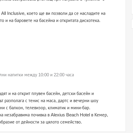
All Inclusive, което ще ви позволи да се насладите на
то и на баровете на басейна и откритата дискотека.
ни напитки между 10:00 и 22:00 часа
адят и на открит плувен басейн, детски басейн и
т разполага с тенис на маса, дартс и вечерни шоу
ни с балкон, телевизор, климатик и мини-бар.
а незабравима почивка в Alexius Beach Hotel в Кемер,
бразие от дейности за цялото семейство.