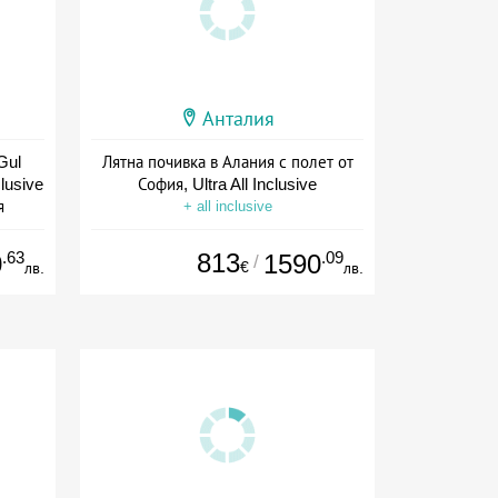
Анталия
Gul
Лятна почивка в Алания с полет от
clusive
София, Ultra All Inclusive
я
+ all inclusive
.63
813
.09
0
1590
/
€
лв.
лв.