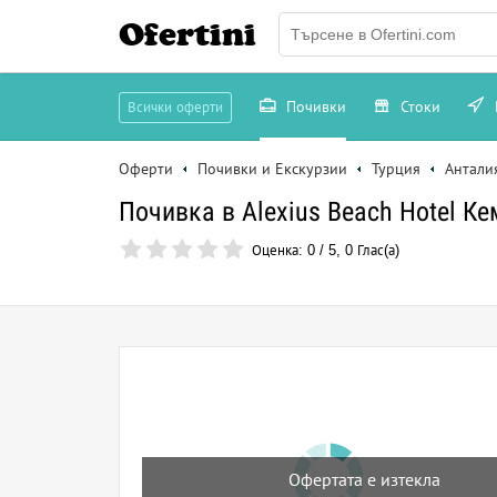
Ofertini
Почивки
Стоки
Всички оферти
Оферти
Почивки и Екскурзии
Турция
Антали
Почивка в Alexius Beach Hotel Кем
Оценка:
0
/
5
,
0
Глас(а)
Офертата е изтекла