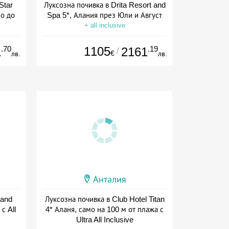
Star
Луксозна почивка в Drita Resort and
зо до
Spa 5*, Алания през Юли и Август
+ all inclusive
.70
1105
.19
1
2161
/
€
лв.
лв.
Анталия
rand
Луксозна почивка в Club Hotel Titan
с All
4* Аланя, само на 100 м от плажа с
Ultra All Inclusive