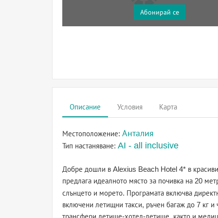
Абонирай се
Описание
Условия
Карта
Анталия
Местоположение:
AI - all inclusive
Тип настаняване:
Добре дошли в Alexius Beach Hotel 4* в красив
предлага идеалното място за почивка на 20 мет
слънцето и морето. Програмата включва дирек
включени летищни такси, ръчен багаж до 7 кг и 
трансфери летище-хотел-летище, както и медиц