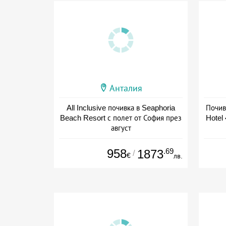
Анталия
All Inclusive почивка в Seaphoria
Почив
Beach Resort с полет от София през
Hotel 
август
+ all inclusive
958
.69
1873
/
€
лв.