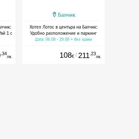
Балчик
лчик:
Хотел Лотос в центъра на Балчик:
ай 1 с
Удобно разположение и паркинг
Дата: 06.08 - 29.08 + без храна
на
.34
108
.23
9
211
/
€
лв.
лв.