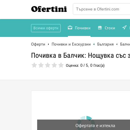
Ofertini
Почивки
Стоки
Всички оферти
Оферти
Почивки и Екскурзии
България
Балч
Почивка в Балчик: Нощувка със з
Оценка:
0
/
5
,
0
Глас(а)
Офертата е изтекла