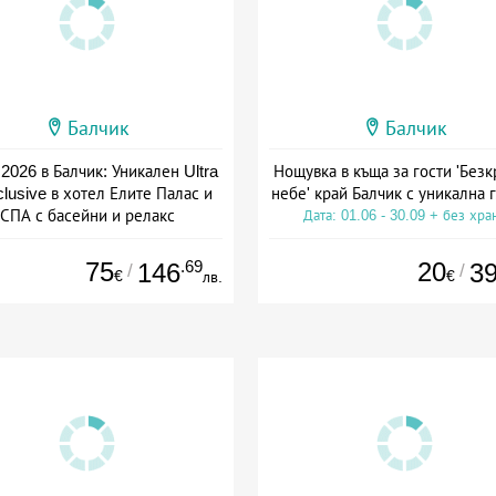
Балчик
Балчик
2026 в Балчик: Уникален Ultra
Нощувка в къща за гости 'Без
nclusive в хотел Елите Палас и
небе' край Балчик с уникална 
СПА с басейни и релакс
Дата: 01.06 - 30.09 + без хра
а: 05.08 - 25.08 + all inclusive
75
.69
20
146
3
/
/
€
€
лв.