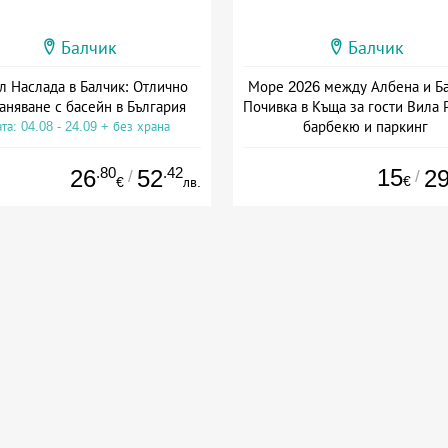
Балчик
Балчик
л Наслада в Балчик: Отлично
Море 2026 между Албена и Ба
аняване с басейн в България
Почивка в Къща за гости Вила Р
барбекю и паркинг
та: 04.08 - 24.09 + без храна
Дата: 06.08 - 31.08 + без хра
.80
.42
15
26
52
2
/
/
€
€
лв.