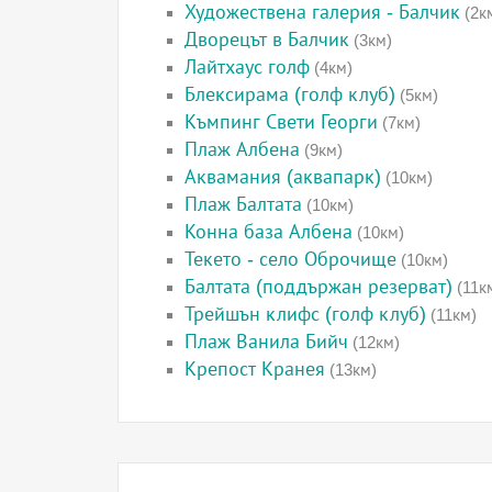
Художествена галерия - Балчик
(2к
Дворецът в Балчик
(3км)
Лайтхаус голф
(4км)
Блексирама (голф клуб)
(5км)
Къмпинг Свети Георги
(7км)
Плаж Албена
(9км)
Аквамания (аквапарк)
(10км)
Плаж Балтата
(10км)
Конна база Албена
(10км)
Текето - село Оброчище
(10км)
Балтата (поддържан резерват)
(11к
Трейшън клифс (голф клуб)
(11км)
Плаж Ванила Бийч
(12км)
Крепост Кранея
(13км)