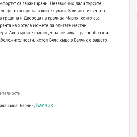
омфортът са гарантирани. Независимо дали търсите
ел ще отговори на вашите нужди. Балчик е известен
а градина и Двореца на кралица Мария, които със
оранта на хотела можете да опитате местни
черя. Ако търсите пълноценна почивка с разнообразни
абележителности, хотел Бяла къща в Балчик е вашето
жителности
Балчик
яла къща, Балчик,
)