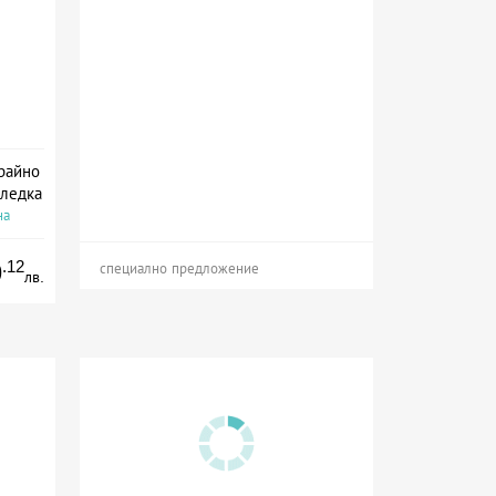
крайно
гледка
на
.12
9
специално предложение
лв.