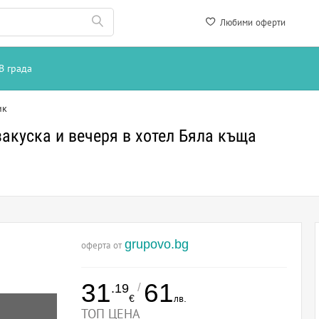
Любими оферти
В града
-36%
ик
понеделник
те очакват още следващият
акуска и вечеря в хотел Бяла къща
Запиши се сега!
Запиши ме!
остават
2 дни 20 часа и 24 минути
Не, благодаря
grupovo.bg
оферта от
31
61
/
.19
€
лв.
ТОП ЦЕНА