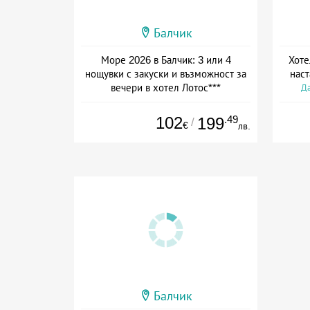
Балчик
Море 2026 в Балчик: 3 или 4
Хоте
нощувки с закуски и възможност за
наст
вечери в хотел Лотос***
Да
Дата: 01.08 - 30.09 + закуска
102
.49
199
/
€
лв.
Балчик