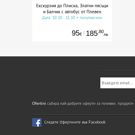
Екскурзия до Плиска, Златни пясъци
и Балчик с автобус от Плевен
Дата: 10.10 - 11.10 + полупансион
95
.80
185
/
€
лв.
Ofertini
събира най-добрите оферти за почивки, продукти и
Следете Офертините във Facebook