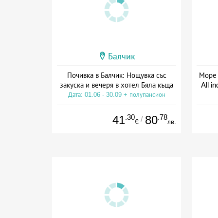
Балчик
Почивка в Балчик: Нощувка със
Море 
закуска и вечеря в хотел Бяла къща
All i
Дата: 01.06 - 30.09 + полупансион
Дат
.30
.78
41
80
/
€
лв.