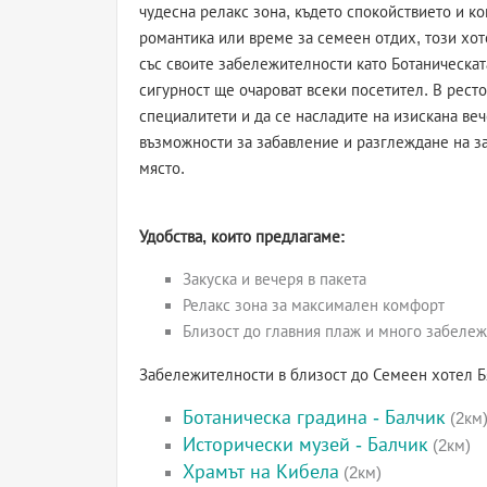
чудесна релакс зона, където спокойствието и к
романтика или време за семеен отдих, този хот
със своите забележителности като Ботаническат
сигурност ще очароват всеки посетител. В рест
специалитети и да се насладите на изискана ве
възможности за забавление и разглеждане на з
място.
Удобства, които предлагаме:
Закуска и вечеря в пакета
Релакс зона за максимален комфорт
Близост до главния плаж и много забеле
Забележителности в близост до Семеен хотел Б
Ботаническа градина - Балчик
(2км
Исторически музей - Балчик
(2км)
Храмът на Кибела
(2км)