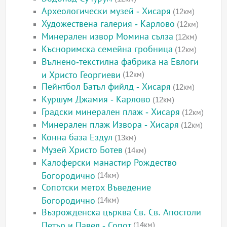
Археологически музей - Хисаря
(12км)
Художествена галерия - Карлово
(12км)
Минерален извор Момина сълза
(12км)
Късноримска семейна гробница
(12км)
Вълнено-текстилна фабрика на Евлоги
и Христо Георгиеви
(12км)
Пейнтбол Батъл фийлд - Хисаря
(12км)
Куршум Джамия - Карлово
(12км)
Градски минерален плаж - Хисаря
(12км)
Минерален плаж Извора - Хисаря
(12км)
Конна база Ездул
(13км)
Музей Христо Ботев
(14км)
Калоферски манастир Рождество
Богородично
(14км)
Сопотски метох Въведение
Богородично
(14км)
Възрожденска църква Св. Св. Апостоли
Петър и Павел - Сопот
(14км)