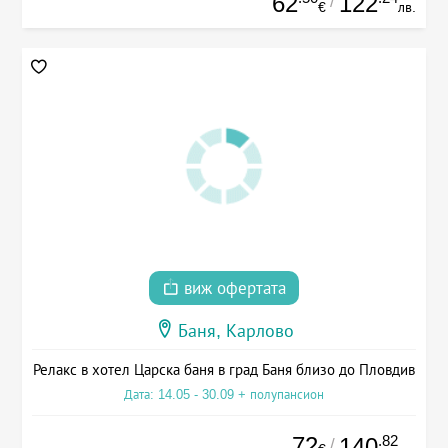
62
122
/
€
лв.
виж офертата
Баня, Карлово
Релакс в хотел Царска баня в град Баня близо до Пловдив
Дата: 14.05 - 30.09 + полупансион
72
.82
140
/