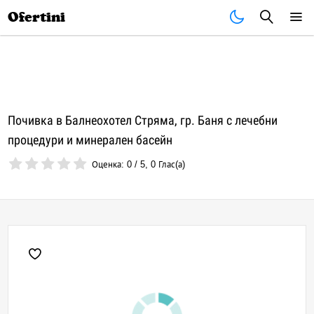
Почивки
Стоки
В града
Всички оферти
Ofertini
Почивка в Балнеохотел Стряма, гр. Баня с лечебни
процедури и минерален басейн
Оценка:
0
/
5
,
0
Глас(а)