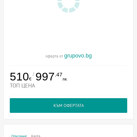
grupovo.bg
оферта от
510
997
/
.47
€
лв.
ТОП ЦЕНА
КЪМ ОФЕРТАТА
Описание
Карта