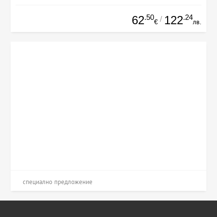
.50
.24
62
122
/
€
лв.
специално предложение