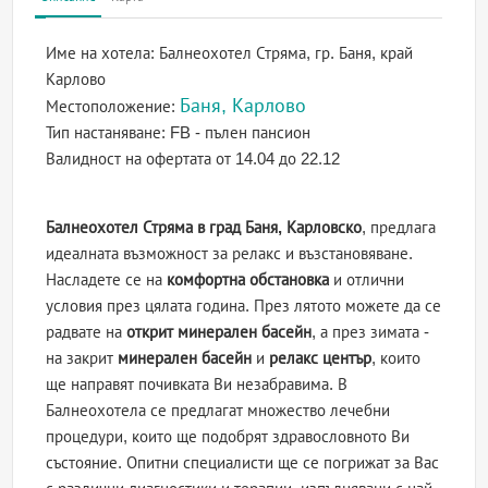
Име на хотела:
Балнеохотел Стряма, гр. Баня, край
Карлово
Баня, Карлово
Местоположение:
Тип настаняване:
FB - пълен пансион
Валидност на офертата
от 14.04 до 22.12
Балнеохотел Стряма в град Баня, Карловско
, предлага
идеалната възможност за релакс и възстановяване.
Насладете се на
комфортна обстановка
и отлични
условия през цялата година. През лятото можете да се
радвате на
открит минерален басейн
, а през зимата -
на закрит
минерален басейн
и
релакс център
, които
ще направят почивката Ви незабравима. В
Балнеохотела се предлагат множество лечебни
процедури, които ще подобрят здравословното Ви
състояние. Опитни специалисти ще се погрижат за Вас