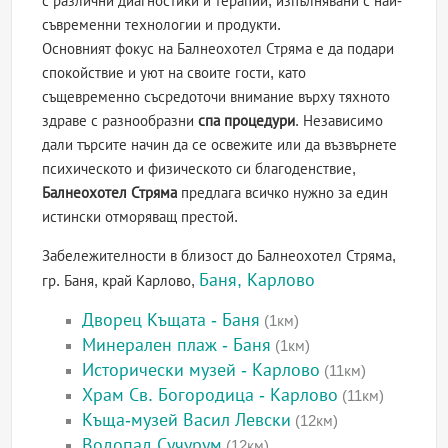
с различни диагностики и терапии, изпълнявани с най-
съвременни технологии и продукти.
Основният фокус на Балнеохотел Стряма е да подари
спокойствие и уют на своите гости, като
същевременно съсредоточи внимание върху тяхното
здраве с разнообразни
спа процедури
. Независимо
дали търсите начин да се освежите или да възвърнете
психическото и физическото си благоденствие,
Балнеохотел Стряма
предлага всичко нужно за един
истински отморяващ престой.
Забележителности в близост до Балнеохотел Стряма,
Баня, Карлово
гр. Баня, край Карлово,
Дворец Къщата - Баня
(1км)
Минерален плаж - Баня
(1км)
Исторически музей - Карлово
(11км)
Храм Св. Богородица - Карлово
(11км)
Къща-музей Васил Левски
(12км)
Водопад Сучурум
(12км)