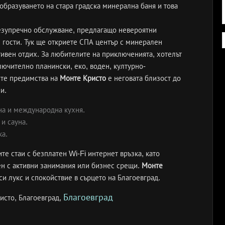
еобразуването на стара градска минерална баня и това
безупречно обслужване, предлагащо невероятни
 гости. Тук ще откриете СПА център с минерален
тивен отдих. За любителите на приключенията, хотелът
лючително планински, еко, воден, културно-
ите предимства на
Монте Кристо
е неговата близост до
и.
на и международна кухня.
и сауна.
ка.
те стаи с безплатен Wi-Fi интернет връзка, като
ен с активни занимания или бизнес срещи.
Монте
си лукс и спокойствие в сърцето на Благоевград.
Благоевград
исто, Благоевград,