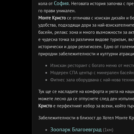
София
кола от
. Неговата история започва с пр
го прави уникален.
Монте Кристо
се отличава с изискан дизайн и 
удобства, подходящи дори за най-взискателните
басейн, релакс зона и много възможности за ак
е чудесна точка за различни видове туризъм, вк
исторически и дори религиозен. Едно от голем
природни забележителности и културни атракци
Изискан ресторант с богато меню от мест
Модерен СПА център с минерален басейн 
Фитнес зала оборудвана с най-нова техни
Тук ще се насладите на комфорта и уюта на наши
можете лесно да се отпуснете след ден изпълн
Кристо
е перфектният избор за всеки, който тър
Забележителности в близост до Хотел Монте Кр
Зоопарк Благоевград
(1км)