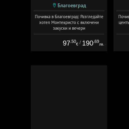
Благоевград
Почивка в Благоевград: Разгледайте
Почив
хотел Монтекристо с включени
центъ
закуски и вечери
Дата: 23.07 - 30.09 + полупансион
Дат
.50
.69
97
190
/
€
лв.