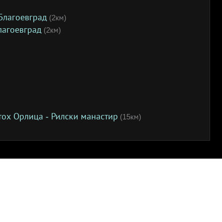
Благоевград
(2км)
лагоевград
(2км)
етох Орлица - Рилски манастир
(15км)