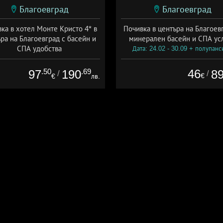
Благоевград
Благоевград
ка в хотел Монте Кристо 4* в
Почивка в центъра на Благоев
ра на Благоевград с басейн и
минерален басейн и СПА ус
СПА удобства
Дата: 24.02 - 30.09 + полупанс
а: 23.02 - 30.09 + полупансион
.50
.69
46
97
190
8
/
/
€
€
лв.