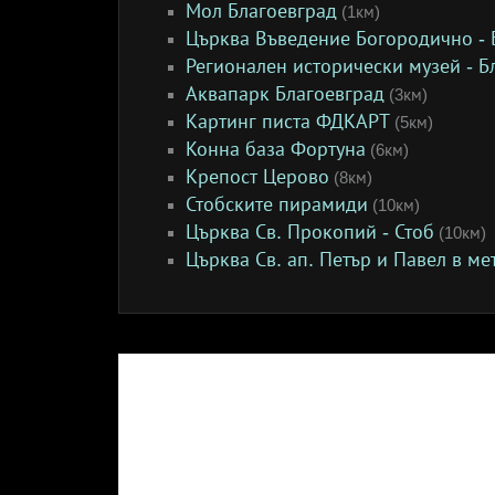
Мол Благоевград
(1км)
Църква Въведение Богородично - 
Регионален исторически музей - Б
Аквапарк Благоевград
(3км)
Картинг писта ФДКАРТ
(5км)
Конна база Фортуна
(6км)
Крепост Церово
(8км)
Стобските пирамиди
(10км)
Църква Св. Прокопий - Стоб
(10км)
Църква Св. ап. Петър и Павел в м