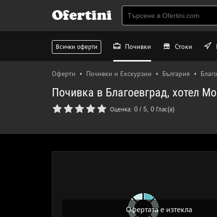
Ofertini
Почивки
Стоки
Всички оферти
Оферти
Почивки и Екскурзии
България
Благ
Почивка в Благоевград, хотел Мо
Оценка:
0
/
5
,
0
Глас(а)
Офертата е изтекла