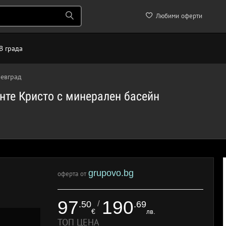
Любими оферти
В града
оевград
нте Кристо с минерален басейн
grupovo.bg
оферта от
97
190
/
.50
.69
€
лв.
ТОП ЦЕНА