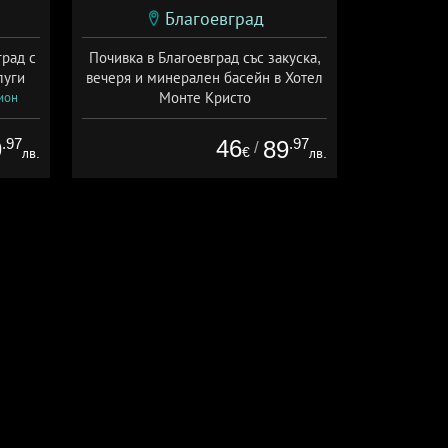
Благоевград
град с
Почивка в Благоевград със закуска,
луги
вечеря и минерален басейн в Хотел
Монте Кристо
ион
Дата: 23.07 - 30.09 + полупансион
.97
46
.97
9
89
/
€
лв.
лв.