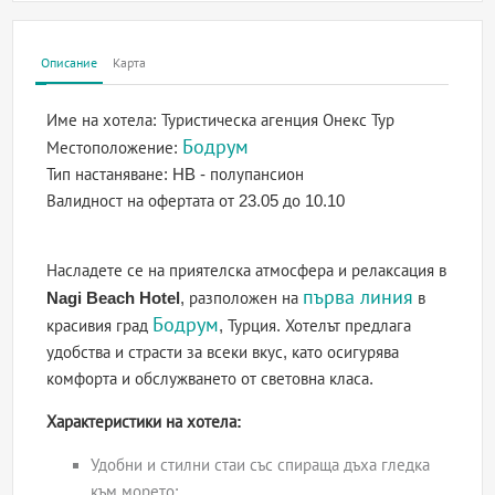
Описание
Карта
Име на хотела:
Туристическа агенция Онекс Тур
Бодрум
Местоположение:
Тип настаняване:
HB - полупансион
Валидност на офертата
от 23.05 до 10.10
Насладете се на приятелска атмосфера и релаксация в
първа линия
Nagi Beach Hotel
, разположен на
в
Бодрум
красивия град
, Турция. Хотелът предлага
удобства и страсти за всеки вкус, като осигурява
комфорта и обслужването от световна класа.
Характеристики на хотела:
Удобни и стилни стаи със спираща дъха гледка
към морето;