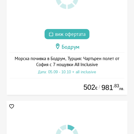
виж офертата
Бодрум
Морска почивка в Бодрум, Турция: Чартърен полет от
София с 7 нощувки All Inclusive
Дата: 05.09 - 10.10 + all inclusive
502
.83
981
/
€
лв.