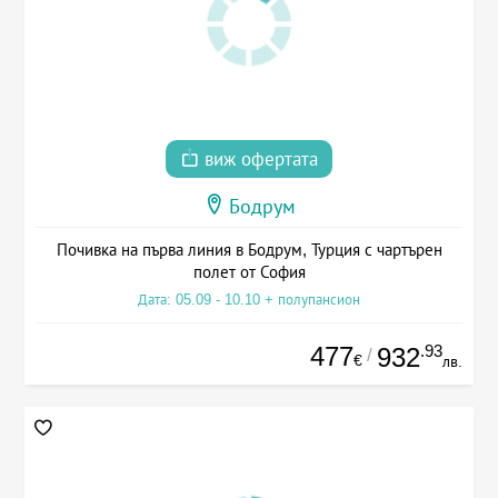
виж офертата
Бодрум
Почивка на първа линия в Бодрум, Турция с чартърен
полет от София
Дата: 05.09 - 10.10 + полупансион
477
.93
932
/
€
лв.