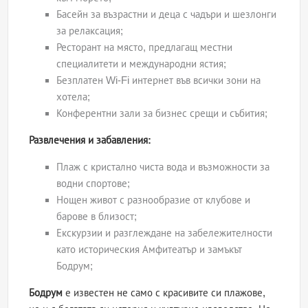
Басейн за възрастни и деца с чадъри и шезлонги
за релаксация;
Ресторант на място, предлагащ местни
специалитети и международни ястия;
Безплатен Wi-Fi интернет във всички зони на
хотела;
Конферентни зали за бизнес срещи и събития;
Развлечения и забавления:
Плаж с кристално чиста вода и възможности за
водни спортове;
Нощен живот с разнообразие от клубове и
барове в близост;
Екскурзии и разглеждане на забележителности
като историческия Амфитеатър и замъкът
Бодрум;
Бодрум
е известен не само с красивите си плажове,