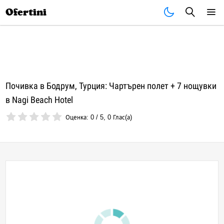
Почивки
Стоки
В града
Всички оферти
Ofertini
Почивка в Бодрум, Турция: Чартърен полет + 7 нощувки
в Nagi Beach Hotel
Оценка:
0
/
5
,
0
Глас(а)