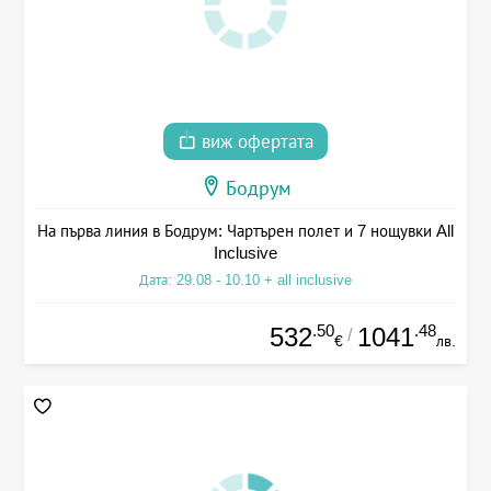
виж офертата
Бодрум
На първа линия в Бодрум: Чартърен полет и 7 нощувки All
Inclusive
Дата: 29.08 - 10.10 + all inclusive
.50
.48
532
1041
/
€
лв.