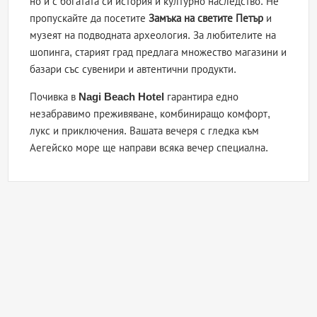
но и с богатата си история и културно наследство. Не
пропускайте да посетите
Замъка на светите Петър
и
музеят на подводната археология. За любителите на
шопинга, старият град предлага множество магазини и
базари със сувенири и автентични продукти.
Почивка в
Nagi Beach Hotel
гарантира едно
незабравимо преживяване, комбиниращо комфорт,
лукс и приключения. Вашата вечеря с гледка към
Аегейско море ще направи всяка вечер специална.