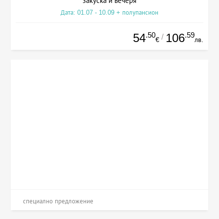
закуска и вечеря
Дата: 01.07 - 10.09 + полупансион
.50
.59
54
106
/
€
лв.
специално предложение