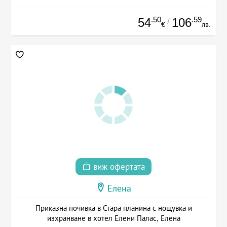
.50
.59
54
106
/
€
лв.
виж офертата
Елена
Приказна почивка в Стара планина с нощувка и
изхранване в хотел Елени Палас, Елена