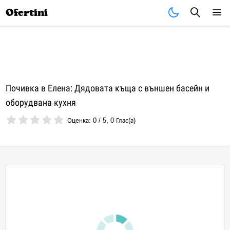
Почивки
Стоки
В града
Всички оферти
Ofertini
Почивка в Елена: Дядовата къща с външен басейн и
оборудвана кухня
Оценка:
0
/
5
,
0
Глас(а)