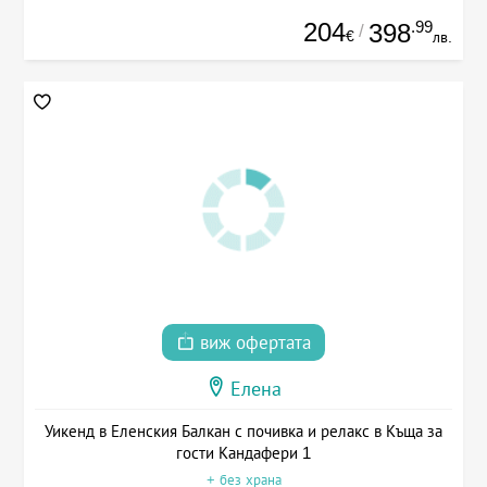
204
.99
398
/
€
лв.
виж офертата
Елена
Уикенд в Еленския Балкан с почивка и релакс в Къща за
гости Кандафери 1
+ без храна