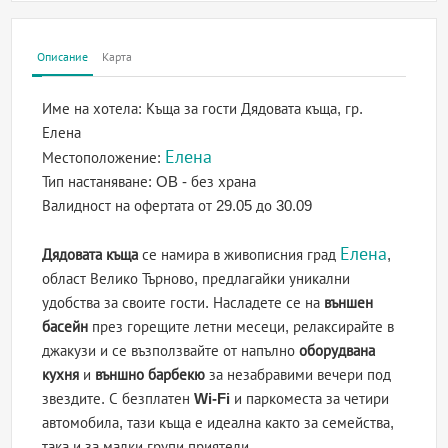
Описание
Карта
Име на хотела:
Къща за гости Дядовата къща, гр.
Елена
Елена
Местоположение:
Тип настаняване:
OB - без храна
Валидност на офертата
от 29.05 до 30.09
Елена
Дядовата къща
се намира в живописния град
,
област Велико Търново, предлагайки уникални
удобства за своите гости. Насладете се на
външен
басейн
през горещите летни месеци, релаксирайте в
джакузи и се възползвайте от напълно
оборудвана
кухня
и
външно барбекю
за незабравими вечери под
звездите. С безплатен
Wi-Fi
и паркоместа за четири
автомобила, тази къща е идеална както за семейства,
така и за малки групи приятели.