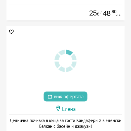
25
.90
48
/
€
лв.
виж офертата
Елена
Делнична почивка в къща за гости Кандафери 2 в Еленски
Балкан с басейн и джакузи!