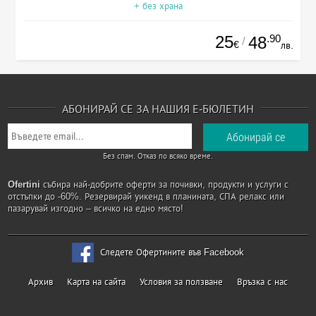
+ без храна
25
.90
48
/
€
лв.
АБОНИРАЙ СЕ ЗА НАШИЯ Е-БЮЛЕТИН
Без спам. Отказ по всяко време.
Ofertini
събира най-добрите оферти за почивки, продукти и услуги с
отстъпки до -60%. Резервирай уикенд в планината, СПА релакс или
пазарувай изгодно – всичко на едно място!
Следете Офертините във Facebook
Архив
Карта на сайта
Условия за ползване
Връзка с нас