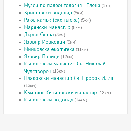
Музей по палеонтология - Елена
(1км)
Христовски водопад
(5км)
Раюв камък (екопътека)
(5км)
Марянски манастир
(8км)
Дърво Слона
(8км)
Язовир Йовковци
(9км)
Мийковска екопътека
(11км)
Язовир Палици
(12км)
Къпиновски манастир Св. Николай
Чудотворец
(13км)
Плаковски манастир Св. Пророк Илия
(13км)
Къмпинг Къпиновски манастир
(13км)
Къпиновски водопад
(14км)