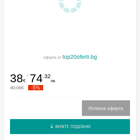
top20oferti.bg
оферта от
38
74
/
.32
€
лв.
40.00
€
-5%
Изтекла оферта
ВИЖТЕ ПОДОБНИ