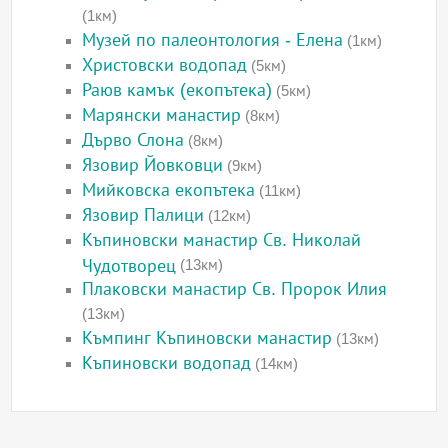
(1км)
Музей по палеонтология - Елена
(1км)
Христовски водопад
(5км)
Раюв камък (екопътека)
(5км)
Марянски манастир
(8км)
Дърво Слона
(8км)
Язовир Йовковци
(9км)
Мийковска екопътека
(11км)
Язовир Палици
(12км)
Къпиновски манастир Св. Николай
Чудотворец
(13км)
Плаковски манастир Св. Пророк Илия
(13км)
Къмпинг Къпиновски манастир
(13км)
Къпиновски водопад
(14км)