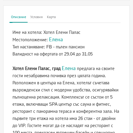
Описание
Условия
Карта
Име на хотела:
Хотел Елени Палас
Елена
Местоположение:
Тип настаняване:
FB - пълен пансион
Валидност на офертата
от 29.04 до 31.05
Елена
Хотел Елени Палас, град
предлага на своите
гости незабравима почивка през цялата година.
Разположен в центъра на Елена, хотелът съчетава
възрожденски стил с модерни удобства, осигурявайки
пълноценна релаксация. Комплексът се състои от 5
етажа, включващи SPA център със сауна и фитнес,
ресторант с панорамна тераса и конферентна зала. На
първите три етажа на хотела има 26 стаи - от двойни
до VIP. Гостите могат да се насладят на ресторант с
100 места, прекрасен вътрешен басейн и специално