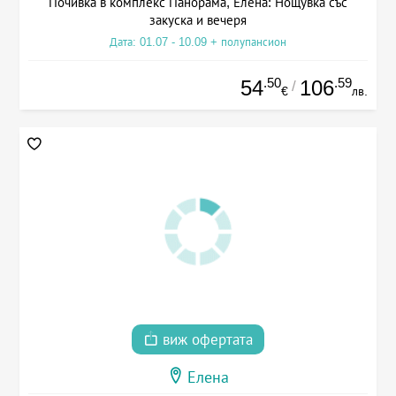
Почивка в комплекс Панорама, Елена: Нощувка със
закуска и вечеря
Дата: 01.07 - 10.09 + полупансион
.50
.59
54
106
/
€
лв.
виж офертата
Елена