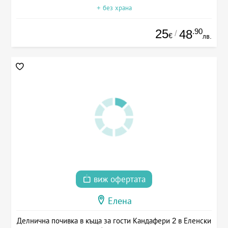
+ без храна
25
.90
48
/
€
лв.
виж офертата
Елена
Делнична почивка в къща за гости Кандафери 2 в Еленски