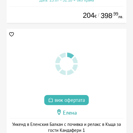
Дата: 23.07 - 31.10 + без храна
204
.99
398
/
€
лв.
виж офертата
Елена
Уикенд в Еленския Балкан с почивка и релакс в Къща за
гости Кандафери 1