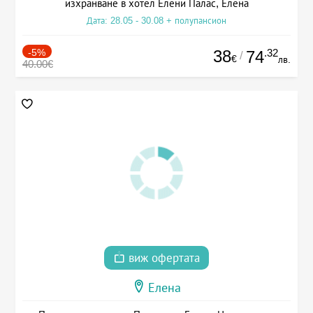
изхранване в хотел Елени Палас, Елена
Дата: 28.05 - 30.08 + полупансион
-5%
38
.32
74
/
€
лв.
40.00€
виж офертата
Елена