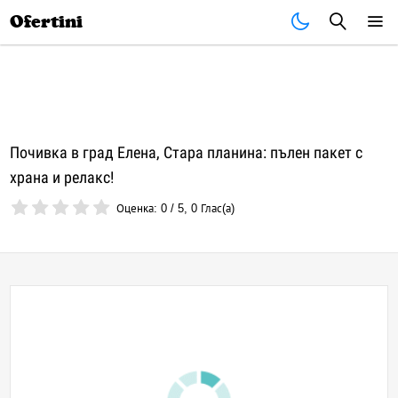
Почивки
Стоки
В града
Всички оферти
Ofertini
Почивка в град Елена, Стара планина: пълен пакет с
храна и релакс!
Оценка:
0
/
5
,
0
Глас(а)