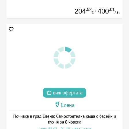
.52
.01
204
400
/
€
лв.
виж офертата
Елена
Почивка в град Елена: Самостоятелна къща с басейн и
кухня за 8 човека