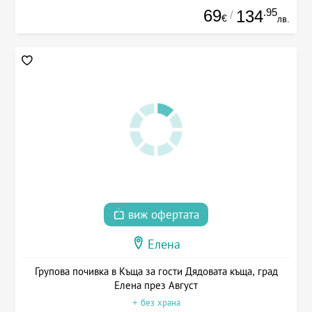
69
.95
134
/
€
лв.
виж офертата
Елена
Групова почивка в Къща за гости Дядовата къща, град
Елена през Август
+ без храна