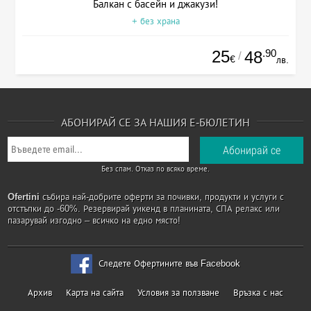
Балкан с басейн и джакузи!
+ без храна
25
.90
48
/
€
лв.
АБОНИРАЙ СЕ ЗА НАШИЯ Е-БЮЛЕТИН
Без спам. Отказ по всяко време.
Ofertini
събира най-добрите оферти за почивки, продукти и услуги с
отстъпки до -60%. Резервирай уикенд в планината, СПА релакс или
пазарувай изгодно – всичко на едно място!
Следете Офертините във Facebook
Архив
Карта на сайта
Условия за ползване
Връзка с нас