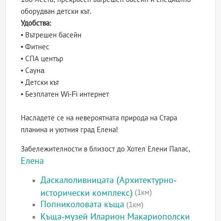
оборудван детски кът.
Удобства:
• Вътрешен басейн
• Фитнес
• СПА център
• Саунa
• Детски кът
• Безплатен Wi-Fi интернет
Насладете се на невероятната природа на Стара
планина и уютния град Елена!
Забележителности в близост до Хотел Елени Палас,
Елена
Даскалоливницата (Архитектурно-
исторически комплекс)
(1км)
Попниколовата къща
(1км)
Къща-музей Иларион Макариополски