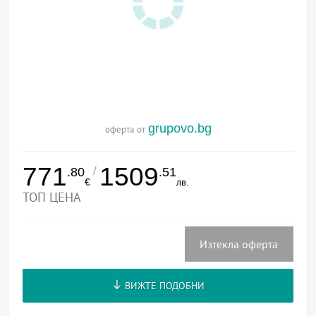
grupovo.bg
оферта от
771
1509
/
.80
.51
€
лв.
ТОП ЦЕНА
Изтекла оферта
ВИЖТЕ ПОДОБНИ