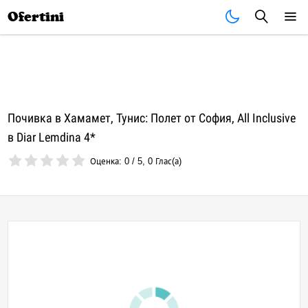
Почивки
Стоки
В града
Всички оферти
Ofertini
Почивка в Хамамет, Тунис: Полет от София, All Inclusive
в Diar Lemdina 4*
Оценка:
0
/
5
,
0
Глас(а)