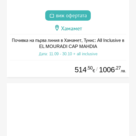
виж офертата
Хамамет
Почивка на първа линия в Хамамет, Тунис: All Inclusive в
EL MOURADI CAP MAHDIA
Дата: 11.09 - 30.10 + all inclusive
.50
.27
514
1006
/
€
лв.