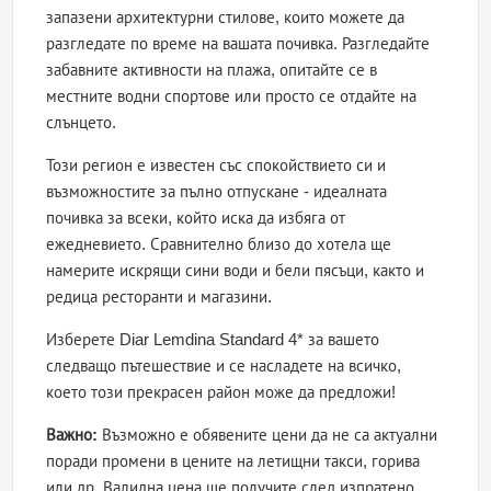
запазени архитектурни стилове, които можете да
разгледате по време на вашата почивка. Разгледайте
забавните активности на плажа, опитайте се в
местните водни спортове или просто се отдайте на
слънцето.
Този регион е известен със спокойствието си и
възможностите за пълно отпускане - идеалната
почивка за всеки, който иска да избяга от
ежедневието. Сравнително близо до хотела ще
намерите искрящи сини води и бели пясъци, както и
редица ресторанти и магазини.
Изберете Diar Lemdina Standard 4* за вашето
следващо пътешествие и се насладете на всичко,
което този прекрасен район може да предложи!
Важно:
Възможно е обявените цени да не са актуални
поради промени в цените на летищни такси, горива
или др. Валидна цена ще получите след изпратено