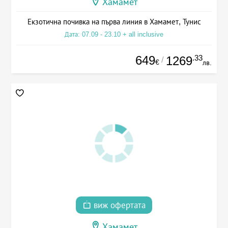
Хамамет
Екзотична почивка на първа линия в Хамамет, Тунис
Дата: 07.09 - 23.10 + all inclusive
649
.33
1269
/
€
лв.
виж офертата
Хамамет