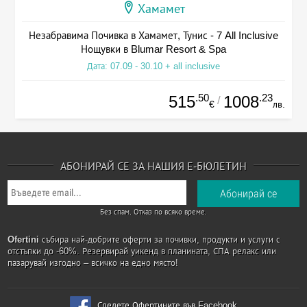
Хамамет
Незабравима Почивка в Хамамет, Тунис - 7 All Inclusive
Нощувки в Blumar Resort & Spa
Дата: 07.09 - 30.10 + all inclusive
.50
.23
515
1008
/
€
лв.
АБОНИРАЙ СЕ ЗА НАШИЯ Е-БЮЛЕТИН
Без спам. Отказ по всяко време.
Ofertini
събира най-добрите оферти за почивки, продукти и услуги с
отстъпки до -60%. Резервирай уикенд в планината, СПА релакс или
пазарувай изгодно – всичко на едно място!
Следете Офертините във Facebook