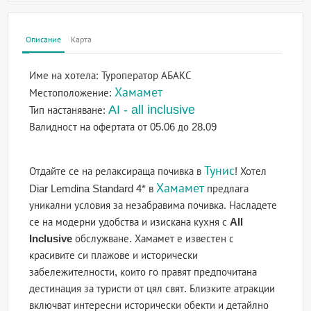
Описание
Карта
Име на хотела:
Туроператор АБАКС
Хамамет
Местоположение:
AI - all inclusive
Тип настаняване:
Валидност на офертата
от 05.06 до 28.09
Тунис
Отдайте се на релаксираща почивка в
! Хотел
Хамамет
Diar Lemdina Standard 4* в
предлага
уникални условия за незабравима почивка. Насладете
се на модерни удобства и изискана кухня с
All
Inclusive
обслужване. Хамамет е известен с
красивите си плажове и исторически
забележителности, които го правят предпочитана
дестинация за туристи от цял свят. Близките атракции
включват интересни исторически обекти и детайлно