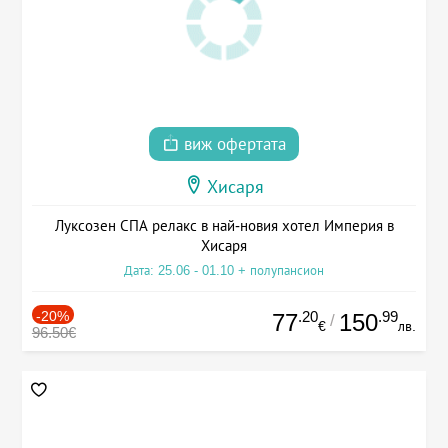
виж офертата
Хисаря
Луксозен СПА релакс в най-новия хотел Империя в
Хисаря
Дата: 25.06 - 01.10 + полупансион
-20%
.20
.99
77
150
/
€
лв.
96.50€