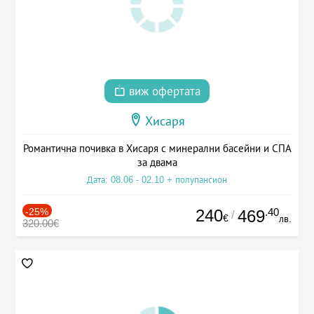
виж офертата
Хисаря
Романтична почивка в Хисаря с минерални басейни и СПА
за двама
Дата: 08.06 - 02.10 + полупансион
-25%
240
.40
469
/
€
лв.
320.00€