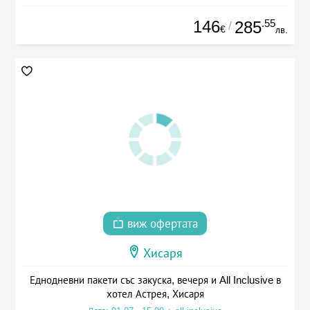
146
.55
285
/
€
лв.
виж офертата
Хисаря
Еднодневни пакети със закуска, вечеря и All Inclusive в
хотел Астрея, Хисаря