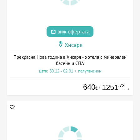
виж офертата
Хисаря
Прекрасна Нова година в Хисаря - хотела с минерален
басейн и СПА
Дата: 30.12 - 02.01 + полупансион
640
.73
1251
/
€
лв.