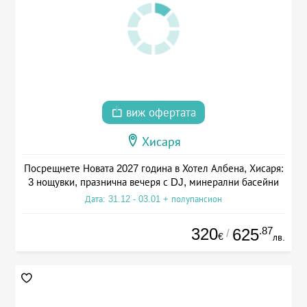
виж офертата
Хисаря
Посрещнете Новата 2027 година в Хотел Албена, Хисаря:
3 нощувки, празнична вечеря с DJ, минерални басейни
Дата: 31.12 - 03.01 + полупансион
320
.87
625
/
€
лв.