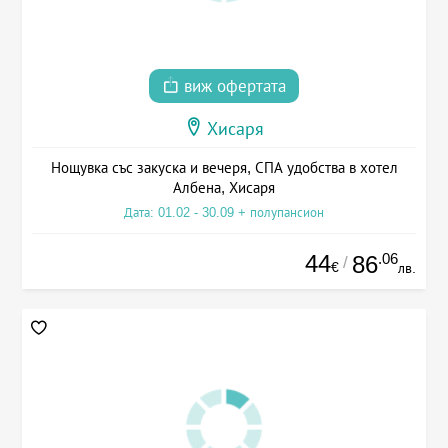
виж офертата
Хисаря
Нощувка със закуска и вечеря, СПА удобства в хотел
Албена, Хисаря
Дата: 01.02 - 30.09 + полупансион
44
.06
86
/
€
лв.