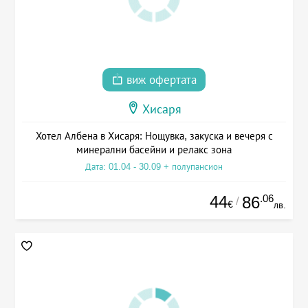
виж офертата
Хисаря
Хотел Албена в Хисаря: Нощувка, закуска и вечеря с
минерални басейни и релакс зона
Дата: 01.04 - 30.09 + полупансион
44
.06
86
/
€
лв.