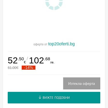
top20oferti.bg
оферта от
52
102
/
.50
.68
€
лв.
61.00
€
-14%
Изтекла оферта
ВИЖТЕ ПОДОБНИ