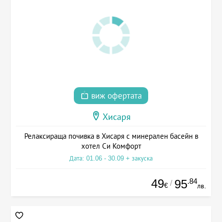
виж офертата
Хисаря
Релаксираща почивка в Хисаря с минерален басейн в
хотел Си Комфорт
Дата: 01.06 - 30.09 + закуска
49
.84
95
/
€
лв.