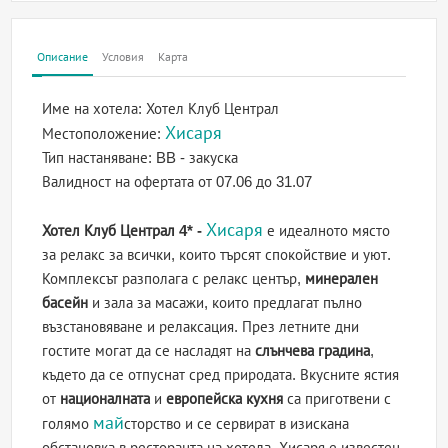
Описание
Условия
Карта
Име на хотела:
Хотел Клуб Централ
Хисаря
Местоположение:
Тип настаняване:
BB - закуска
Валидност на офертата
от 07.06 до 31.07
Хисаря
Хотел Клуб Централ 4* -
е идеалното място
за релакс за всички, които търсят спокойствие и уют.
Комплексът разполага с релакс център,
минерален
басейн
и зала за масажи, които предлагат пълно
възстановяване и релаксация. През летните дни
гостите могат да се насладят на
слънчева градина
,
където да се отпуснат сред природата. Вкусните ястия
от
националната
и
европейска кухня
са приготвени с
май
голямо
сторство и се сервират в изискана
обстановка в ресторанта на хотела. Хисаря е известен