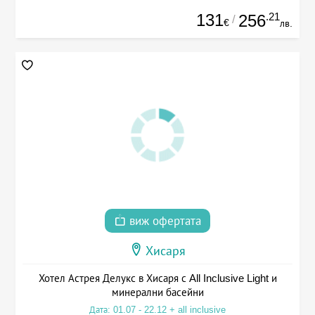
131
.21
256
/
€
лв.
виж офертата
Хисаря
Хотел Астрея Делукс в Хисаря с All Inclusive Light и
минерални басейни
Дата: 01.07 - 22.12 + all inclusive