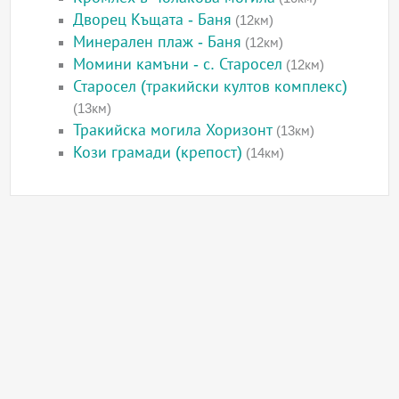
Дворец Къщата - Баня
(12км)
Минерален плаж - Баня
(12км)
Момини камъни - с. Старосел
(12км)
Старосел (тракийски култов комплекс)
(13км)
Тракийска могила Хоризонт
(13км)
Кози грамади (крепост)
(14км)