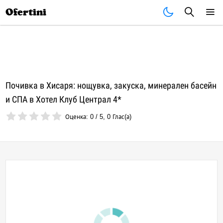
Почивки
Стоки
В града
Всички оферти
Ofertini
Почивка в Хисаря: нощувка, закуска, минерален басейн
и СПА в Хотел Клуб Централ 4*
Оценка:
0
/
5
,
0
Глас(а)