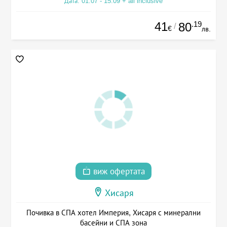
Дата: 01.07 - 15.09 + all inclusive
41
.19
80
/
€
лв.
виж офертата
Хисаря
Почивка в СПА хотел Империя, Хисаря с минерални
басейни и СПА зона