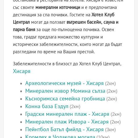
със своите
минерални източници
и е предпочитана
дестинация за спа почивки. Гостите на
Хотел Клуб
Централ
могат да ползват
вътрешен басейн, сауна и
парна баня
за още по-пълноценна почивка. Освен
това, градът предлага множество културни и
исторически забележителности, които могат да бъдат
разгледани по време на Вашия престой.
Забележителности в близост до Хотел Клуб Централ,
Хисаря
Археологически музей - Хисаря
(2км)
Минерален извор Момина сълза
(2км)
Късноримска семейна гробница
(2км)
Конна база Ездул
(2км)
Градски минерален плаж - Хисаря
(2км)
Минерален плаж Извора - Хисаря
(2км)
Пейнтбол Батъл фийлд - Хисаря
(3км)
Кромлех в Чолакова могила
(10км)