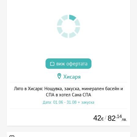
виж офертата
Хисаря
Лято в Хисаря: Нощувка, закуска, минерален басейн и
СПА в хотел Сана СПА
Дата: 01.06 - 31.08 + закуска
42
.14
82
/
€
лв.