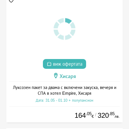
виж офертата
Хисаря
Луксозен пакет за двама с включени закуска, вечеря и
СПА в хотел Empire, Хисаря
Дата: 31.05 - 01.10 + полупансион
.05
.85
164
320
/
€
лв.