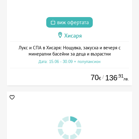
виж офертата
Хисаря
Лукс и СПА в Хисаря: Нощувка, закуска и вечеря с
минерални басейни за деца и възрастни
Дата: 15.06 - 30.09 + полупансион
70
.91
136
/
€
лв.