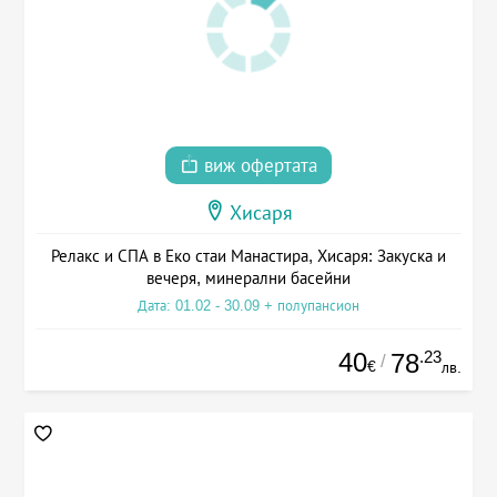
виж офертата
Хисаря
Релакс и СПА в Еко стаи Манастира, Хисаря: Закуска и
вечеря, минерални басейни
Дата: 01.02 - 30.09 + полупансион
40
.23
78
/
€
лв.