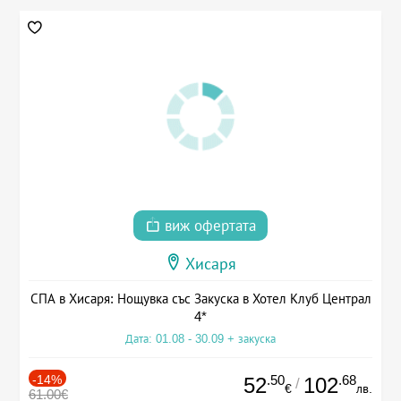
виж офертата
Хисаря
СПА в Хисаря: Нощувка със Закуска в Хотел Клуб Централ
4*
Дата: 01.08 - 30.09 + закуска
-14%
.50
.68
52
102
/
€
лв.
61.00€