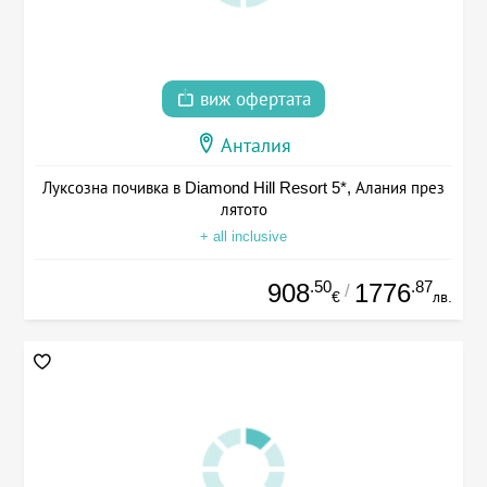
виж офертата
Анталия
Луксозна почивка в Diamond Hill Resort 5*, Алания през
лятото
+ all inclusive
.50
.87
908
1776
/
€
лв.