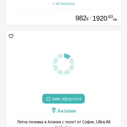
+ all inclusive
982
.63
1920
/
€
лв.
виж офертата
Анталия
Лятна почивка в Алания с полет от София, Ultra All