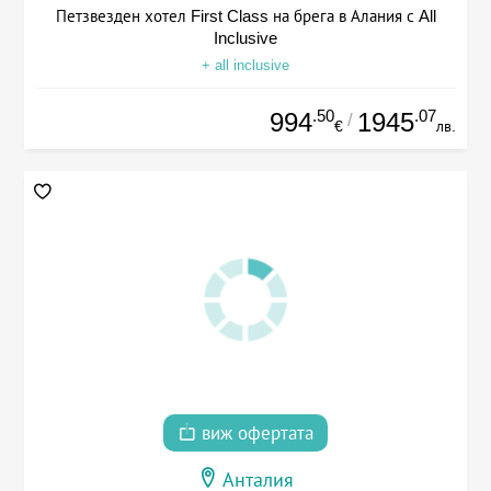
Петзвезден хотел First Class на брега в Алания с All
Inclusive
+ all inclusive
.50
.07
994
1945
/
€
лв.
виж офертата
Анталия