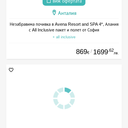
виж офертата
Анталия
Незабравима почивка в Avena Resort and SPA 4*, Алания
с All Inclusive пакет и полет от София
+ all inclusive
869
.62
1699
/
€
лв.