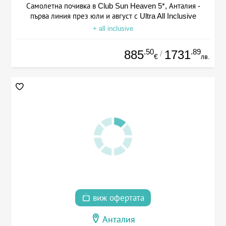
Самолетна почивка в Club Sun Heaven 5*, Анталия -
първа линия през юли и август с Ultra All Inclusive
+ all inclusive
.50
.89
885
1731
/
€
лв.
виж офертата
Анталия