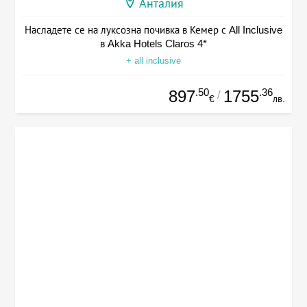
Анталия
Насладете се на луксозна почивка в Кемер с All Inclusive
в Akka Hotels Claros 4*
+ all inclusive
.50
.36
897
1755
/
€
лв.