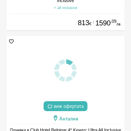
Inclusive
+ all inclusive
813
.09
1590
/
€
лв.
виж офертата
Анталия
Почивка в Club Hotel Belpinar 4* Kемер: Ultra All Inclusive