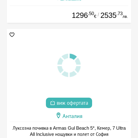
.50
.73
1296
2535
/
€
лв.
виж офертата
Анталия
Луксозна почивка в Armas Gul Beach 5*, Кемер, 7 Ultra
All Inclusive нощувки и полет от София