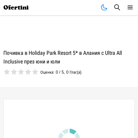
Почивки
Стоки
В града
Всички оферти
Ofertini
Почивка в Holiday Park Resort 5* в Алания с Ultra All
Inclusive през юни и юли
Оценка:
0
/
5
,
0
Глас(а)