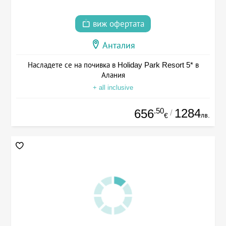
виж офертата
Анталия
Насладете се на почивка в Holiday Park Resort 5* в
Алания
+ all inclusive
.50
1284
656
/
лв.
€