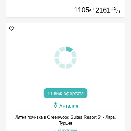
1105
.19
2161
/
€
лв.
виж офертата
Анталия
Лятна почивка в Greenwood Suites Resort 5* - Лара,
Турция
+ all inclusive