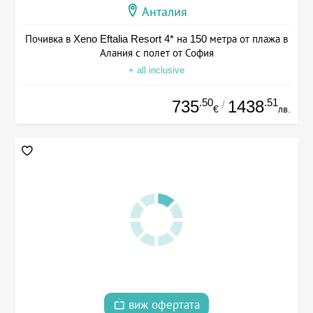
Анталия
Почивка в Xeno Eftalia Resort 4* на 150 метра от плажа в
Алания с полет от София
+ all inclusive
.50
.51
735
1438
/
€
лв.
виж офертата