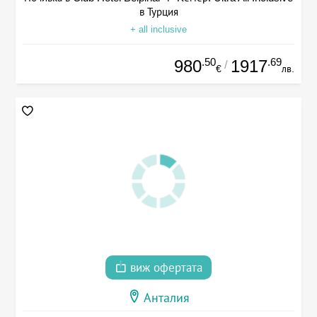
в Турция
+ all inclusive
.50
.69
980
1917
/
€
лв.
виж офертата
Анталия