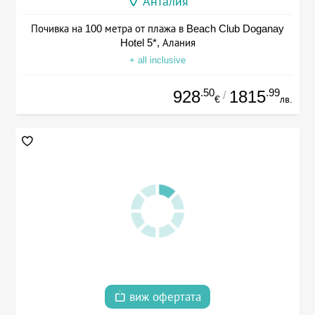
Анталия
Почивка на 100 метра от плажа в Beach Club Doganay
Hotel 5*, Алания
+ all inclusive
.50
.99
928
1815
/
€
лв.
виж офертата