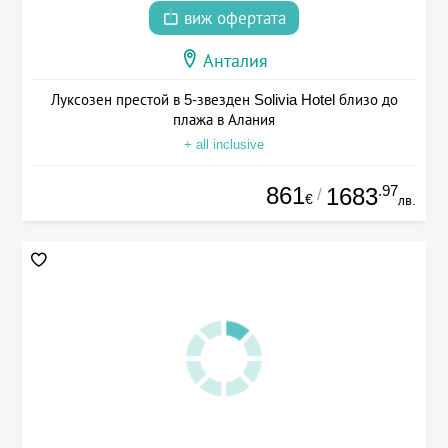
виж офертата
Анталия
Луксозен престой в 5-звезден Solivia Hotel близо до
плажа в Алания
+ all inclusive
861
.97
1683
/
€
лв.