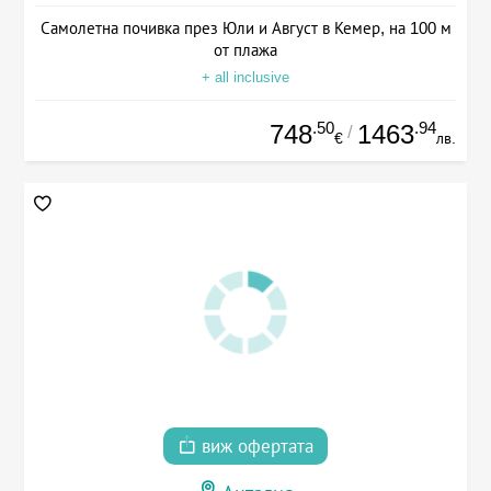
Самолетна почивка през Юли и Август в Кемер, на 100 м
от плажа
+ all inclusive
.50
.94
748
1463
/
€
лв.
виж офертата