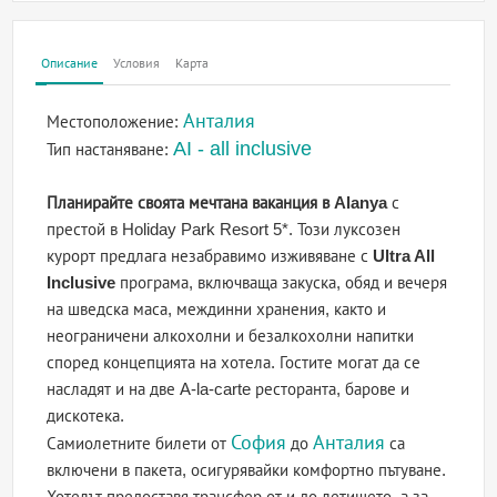
Описание
Условия
Карта
Анталия
Местоположение:
AI - all inclusive
Тип настаняване:
Планирайте своята мечтана ваканция в Alanya
с
престой в Holiday Park Resort 5*. Този луксозен
курорт предлага незабравимо изживяване с
Ultra All
Inclusive
програма, включваща закуска, обяд и вечеря
на шведска маса, междинни хранения, както и
неограничени алкохолни и безалкохолни напитки
според концепцията на хотела. Гостите могат да се
насладят и на две A-la-carte ресторанта, барове и
дискотека.
София
Анталия
Самиолетните билети от
до
са
включени в пакета, осигурявайки комфортно пътуване.
Хотелът предоставя трансфер от и до летището, а за