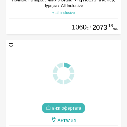
Турция с All Inclusive
+ all inclusive
1060
.18
2073
/
€
лв.
виж офертата
Анталия