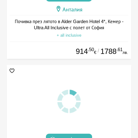
Анталия
Почивка през лятото в Alder Garden Hotel 4*, Кемер -
Ultra All Inclusive с полет от София
+ all inclusive
.50
.61
914
1788
/
€
лв.