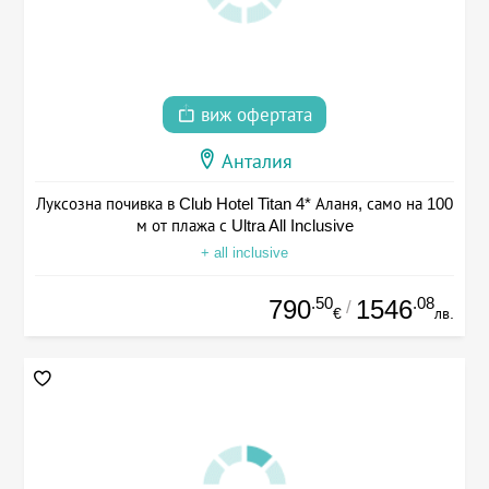
виж офертата
Анталия
Луксозна почивка в Club Hotel Titan 4* Аланя, само на 100
м от плажа с Ultra All Inclusive
+ all inclusive
.50
.08
790
1546
/
€
лв.