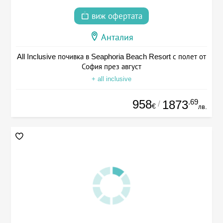
виж офертата
Анталия
All Inclusive почивка в Seaphoria Beach Resort с полет от
София през август
+ all inclusive
958
.69
1873
/
€
лв.