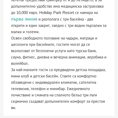
допълнително удобство има медицинска застраховка
до 10,000 евро. Holiday Park Resort се намира на
първа линия
и разполага с три басейна - два
открити и един закрит, заедно с три водни пързалки за
малки и големи.
Освен свободното ползване на чадъри, матраци и
шезлонги при басейните, гостите могат да се
възползват от безплатни услуги като турска баня,
сауна, фитнес, дневна и вечерна анимация, аеробика и
волейбол.
За най-малките гости са предвидени детска площадка,
мини клуб и детски басейн. Стаите са комфортно
обзаведени с индивидуален климатик, сателитна
телевизия, телефон и минибар. Ежедневното
почистване и смяната на спалното бельо три пъти
седмично създават допълнителен комфорт за престоя
ви.