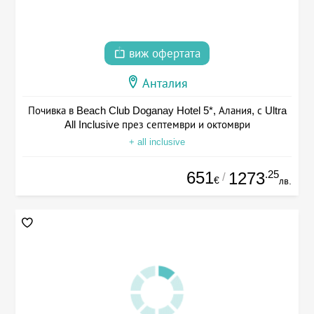
виж офертата
Анталия
Почивка в Beach Club Doganay Hotel 5*, Алания, с Ultra
All Inclusive през септември и октомври
+ all inclusive
651
.25
1273
/
€
лв.