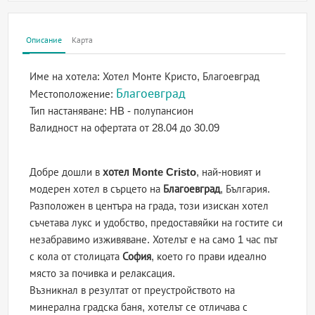
Описание
Карта
Име на хотела:
Хотел Монте Кристо, Благоевград
Благоевград
Местоположение:
Тип настаняване:
HB - полупансион
Валидност на офертата
от 28.04 до 30.09
Добре дошли в
хотел Monte Cristo
, най-новият и
модерен хотел в сърцето на
Благоевград
, България.
Разположен в центъра на града, този изискан хотел
съчетава лукс и удобство, предоставяйки на гостите си
незабравимо изживяване. Хотелът е на само 1 час път
с кола от столицата
София
, което го прави идеално
място за почивка и релаксация.
Възникнал в резултат от преустройството на
минерална градска баня, хотелът се отличава с