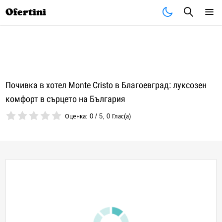
Почивки
Стоки
В града
Всички оферти
Ofertini
Почивка в хотел Monte Cristo в Благоевград: луксозен
комфорт в сърцето на България
Оценка:
0
/
5
,
0
Глас(а)