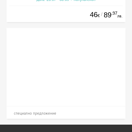
46
.97
89
/
€
лв.
специално предложение