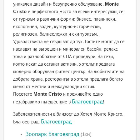
уникален дизайн и безупречно обслужване.
Monte
Cristo
е перфектното място за всеки интересуващ се
от туризъм в различни форми: бизнес, планински,
екологичен, воден, културно-исторически,
религиозен, балнеоложки и ски туризъм.
Удоволствията не свършват до тук. Гостите могат да се
насладят на вътрешен и минерален басейн, релакс
зона и разнообразие от СПА процедури. За тези,
които искат да останат активни, хотелът предлага
модерно оборудван фитнес център. За любителите на
добрата храна, ресторантът в хотела предлага богато
меню от местни и международни ястия.
Посетете
Monte Cristo
и преживейте едно
Благоевград
незабравимо пътешествие в
!
Забележителности в близост до Хотел Монте Кристо,
Благоевград
Благоевград,
Зоопарк Благоевград
(1км)