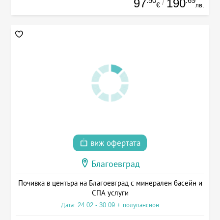
.50
.69
97
190
/
€
лв.
виж офертата
Благоевград
Почивка в центъра на Благоевград с минерален басейн и
СПА услуги
Дата: 24.02 - 30.09 + полупансион