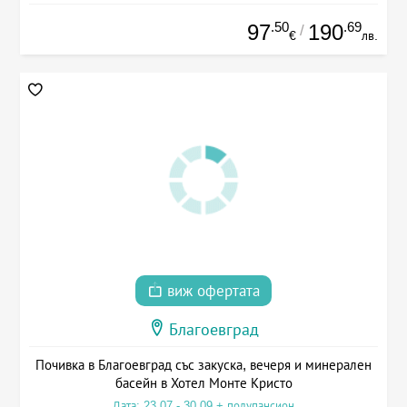
.50
.69
97
190
/
€
лв.
виж офертата
Благоевград
Почивка в Благоевград със закуска, вечеря и минерален
басейн в Хотел Монте Кристо
Дата: 23.07 - 30.09 + полупансион