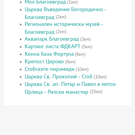
Мол Благоевград
(1км)
Църква Въведение Богородично -
Благоевград
(2км)
Регионален исторически музей -
Благоевград
(2км)
Аквапарк Благоевград
(3км)
Картинг писта ФДКАРТ
(5км)
Конна база Фортуна
(6км)
Крепост Церово
(8км)
Стобските пирамиди
(10км)
Църква Св. Прокопий - Стоб
(10км)
Църква Св. ап. Петър и Павел в метох
Орлица - Рилски манастир
(15км)