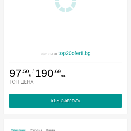
top20oferti.bg
оферта от
97
190
/
.50
.69
€
лв.
ТОП ЦЕНА
КЪМ ОФЕРТАТА
Описание
Условия
Карта