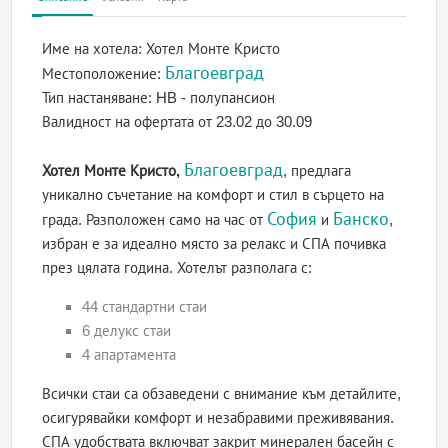
Име на хотела:
Хотел Монте Кристо
Благоевград
Местоположение:
Тип настаняване:
HB - полупансион
Валидност на офертата
от 23.02 до 30.09
Благоевград
Хотел Монте Кристо,
, предлага
уникално съчетание на комфорт и стил в сърцето на
София
Банско
града. Разположен само на час от
и
,
избран е за идеално място за релакс и СПА почивка
през цялата година. Хотелът разполага с:
44 стандартни стаи
6 делукс стаи
4 апартамента
Всички стаи са обзаведени с внимание към детайлите,
осигурявайки комфорт и незабравими преживявания.
СПА удобствата включват закрит минерален басейн с