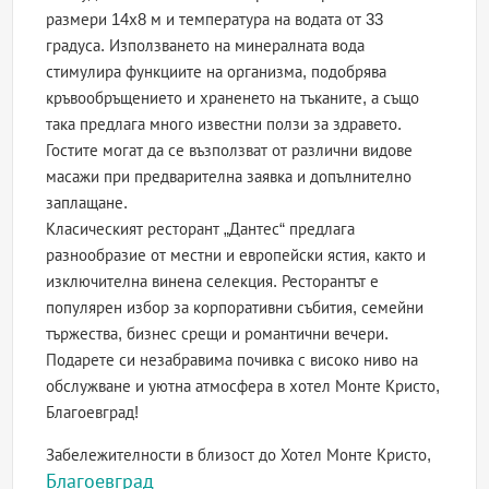
размери 14х8 м и температура на водата от 33
градуса. Използването на минералната вода
стимулира функциите на организма, подобрява
кръвообръщението и храненето на тъканите, а също
така предлага много известни ползи за здравето.
Гостите могат да се възползват от различни видове
масажи при предварителна заявка и допълнително
заплащане.
Класическият ресторант „Дантес“ предлага
разнообразие от местни и европейски ястия, както и
изключителна винена селекция. Ресторантът е
популярен избор за корпоративни събития, семейни
тържества, бизнес срещи и романтични вечери.
Подарете си незабравима почивка с високо ниво на
обслужване и уютна атмосфера в хотел Монте Кристо,
Благоевград!
Забележителности в близост до Хотел Монте Кристо,
Благоевград