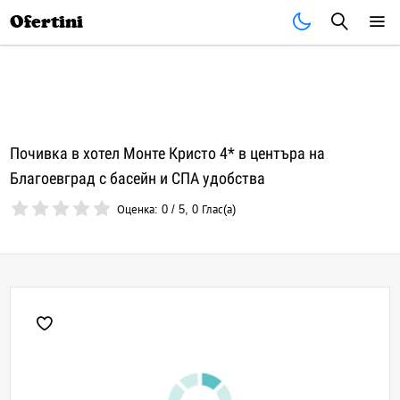
Почивки
Стоки
В града
Всички оферти
Ofertini
Почивка в хотел Монте Кристо 4* в центъра на
Благоевград с басейн и СПА удобства
Оценка:
0
/
5
,
0
Глас(а)