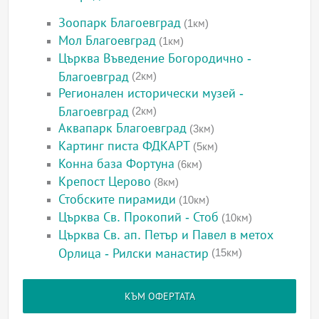
Зоопарк Благоевград
(1км)
Мол Благоевград
(1км)
Църква Въведение Богородично -
Благоевград
(2км)
Регионален исторически музей -
Благоевград
(2км)
Аквапарк Благоевград
(3км)
Картинг писта ФДКАРТ
(5км)
Конна база Фортуна
(6км)
Крепост Церово
(8км)
Стобските пирамиди
(10км)
Църква Св. Прокопий - Стоб
(10км)
Църква Св. ап. Петър и Павел в метох
Орлица - Рилски манастир
(15км)
КЪМ ОФЕРТАТА