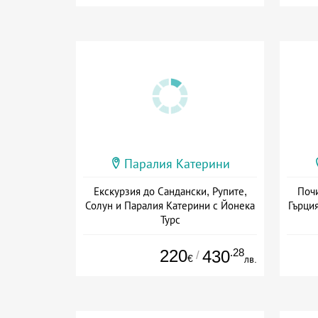
Паралия Катерини
Екскурзия до Сандански, Рупите,
Почи
Солун и Паралия Катерини с Йонека
Гърция
Турс
Дата: 19.09 - 31.10 + закуска
Дат
220
.28
430
/
€
лв.