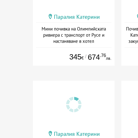
Паралия Катерини
Мини почивка на Олимпийската
Почив
ривиера с транспорт от Русе и
Кат
настаняване в хотел
заку
Дата: 18.09 - 23.09 + закуска
Дат
345
.76
674
/
€
лв.
Паралия Катерини