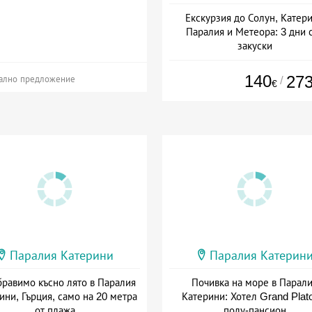
Екскурзия до Солун, Катер
Паралия и Метеора: 3 дни 
закуски
+ закуска
140
27
/
ално предложение
€
Паралия Катерини
Паралия Катерин
равимо късно лято в Паралия
Почивка на море в Парал
ини, Гърция, само на 20 метра
Катерини: Хотел Grand Plat
от плажа
полу-пансион