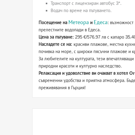
Транспорт с лицензиран автобус 3*.
Водач по време на пътуването.
Метеора
Едеса
Посещение на
и
: възможност
прелестните водопади в Едеса.
Цена за пътуване:
295 €/576.97 лв с капаро 35.40
Насладете се на:
красиви плажове, местна кухня
почивка на море, с широки пясъчни плажове и к
За любителите на културата, тези впечатляващи
природни красоти и културно наследство.
Релаксация и удоволствие ви очакват в хотел Or
съвременни удобства и приятна атмосфера. Бъд
преживявания в Гърция!