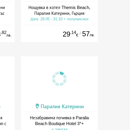
ини
Нощувка в хотел Themis Beach,
със
Паралия Катерини, Гърция
Дата: 29.05 - 31.10 + полупансион
.82
.14
57
3
29
/
лв.
лв.
€
и
Паралия Катерини
ия
Незабравима почивка в Paralia
on с
Beach Boutique Hotel 3*+
+ закуска