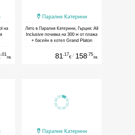
и
Паралия Катерини
l на
Лято в Паралия Катерини, Гърция: All
я
Inclusive почивка на 300 м от плажа
+ басейн в хотел Grand Platon
а
Дата: 15.05 - 30.09 + all inclusive
.01
.17
.75
2
81
158
/
лв.
€
лв.
и
Паралия Катерини