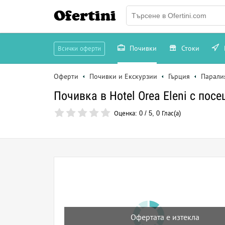
Ofertini
Почивки
Стоки
Всички оферти
Оферти
Почивки и Екскурзии
Гърция
Парали
Почивка в Hotel Orea Eleni с пос
Оценка:
0
/
5
,
0
Глас(а)
Офертата е изтекла