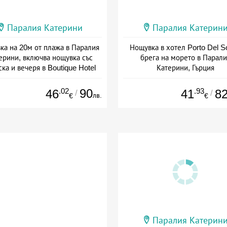
Паралия Катерини
Паралия Катерин
ка на 20м от плажа в Паралия
Нощувка в хотел Porto Del So
ерини, включва нощувка със
брега на морето в Парали
ска и вечеря в Boutique Hotel
Катерини, Гърция
Lito, Гърция
Дата: 08.05 - 30.09 + закуск
а: 16.04 - 31.10 + полупансион
.02
90
.93
46
41
8
/
/
лв.
€
€
Паралия Катерин