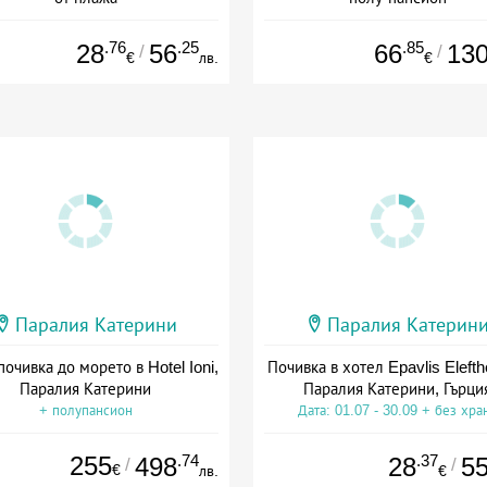
Дата: 19.09 - 09.10 + закуска
Дата: 15.05 - 30.09 + полупанс
.76
.25
.85
28
56
66
13
/
/
€
лв.
€
Паралия Катерини
Паралия Катерин
почивка до морето в Hotel Ioni,
Почивка в хотел Epavlis Elefthe
Паралия Катерини
Паралия Катерини, Гърци
+ полупансион
Дата: 01.07 - 30.09 + без хра
255
.74
.37
498
28
5
/
/
€
лв.
€