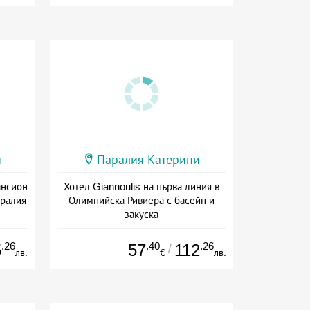
и
Паралия Катерини
ансион
Хотел Giannoulis на първа линия в
аралия
Олимпийска Ривиера с басейн и
закуска
ион
Дата: 01.09 - 02.10 + закуска
.26
.40
.26
5
57
112
/
лв.
€
лв.