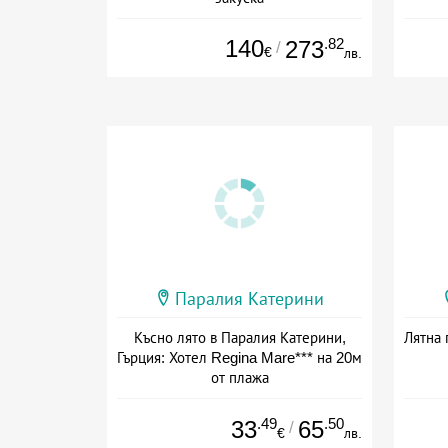
Дата: 01.05 - 02.11 + закуска
140
.82
273
/
€
лв.
Паралия Катерини
Късно лято в Паралия Катерини,
Лятна 
Гърция: Хотел Regina Mare*** на 20м
от плажа
Дата: 13.09 - 10.10 + полупансион
.49
.50
33
65
/
€
лв.