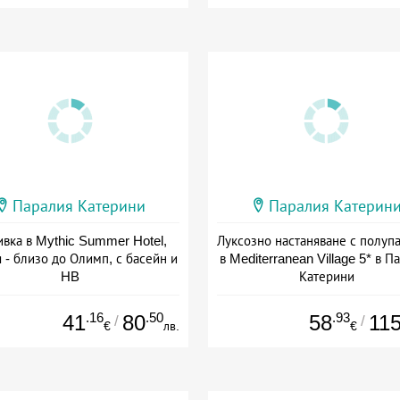
Паралия Катерини
Паралия Катерин
вка в Mythic Summer Hotel,
Луксозно настаняване с полуп
 - близо до Олимп, с басейн и
в Mediterranean Village 5* в П
HB
Катерини
а: 23.08 - 19.10 + полупансион
Дата: 07.09 - 29.10 + полупанс
.16
.50
.93
41
80
58
11
/
/
€
лв.
€