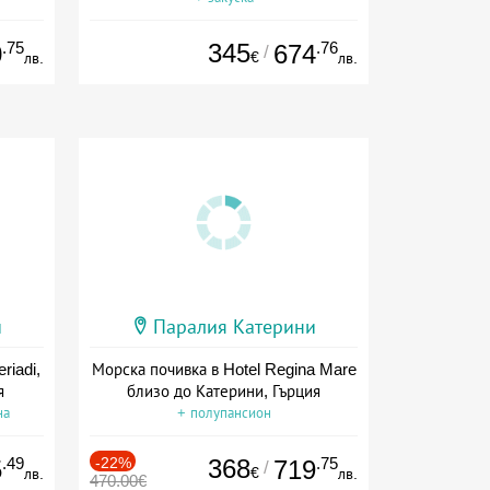
ион
.75
345
.76
0
674
/
€
лв.
лв.
и
Паралия Катерини
riadi,
Морска почивка в Hotel Regina Mare
я
близо до Катерини, Гърция
на
+ полупансион
.49
-22%
368
.75
5
719
/
€
лв.
лв.
470.00€