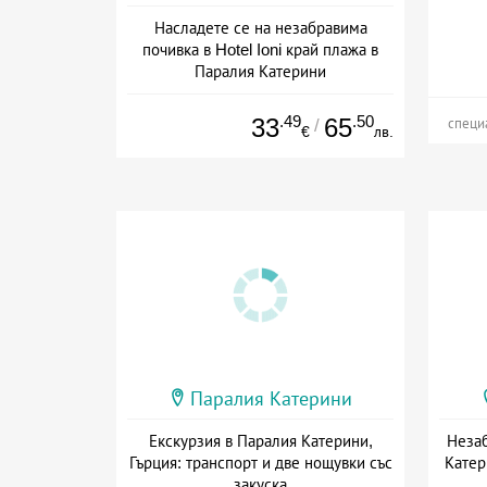
Насладете се на незабравима
почивка в Hotel Ioni край плажа в
Паралия Катерини
Дата: 01.05 - 10.10 + закуска
.49
.50
33
65
/
специ
€
лв.
Паралия Катерини
Екскурзия в Паралия Катерини,
Незаб
Гърция: транспорт и две нощувки със
Катер
закуска