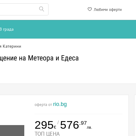
Любими оферти
В града
я Катерини
ещение на Метеора и Едеса
rio.bg
оферта от
295
576
/
.97
€
лв.
ТОП ЦЕНА