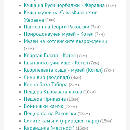
Къща на Руси чорбаджи - Жеравна
(1км)
Къща-музей на Сава Филаретов -
Жеравна
(1км)
Пантеон на Георги Раковски
(7км)
Природонаучен музей - Котел
(7км)
Музей на котленските възрожденци
(7км)
Квартал Галата - Котел
(7км)
Галатанско училище - Котел
(7км)
Кьорпеевата къща - музей (Котел)
(7км)
Сини вир (водопад)
(8км)
Конна база Табора
(8км)
Пещера Кървавата локва
(10км)
Пещера Приказна
(10км)
Войнишки камък
(12км)
Пещерата на Раковски
(13км)
Сините камъни (природен парк)
(15км)
Карандила (местност)
(15км)