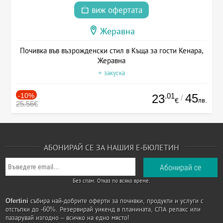
виж офертата
Жеравна
Почивка във възрожденски стил в Къща за гости Кенара,
Жеравна
+ закуска
-10%
.01
45
23
/
лв.
€
25.56€
АБОНИРАЙ СЕ ЗА НАШИЯ Е-БЮЛЕТИН
Без спам. Отказ по всяко време.
Ofertini
събира най-добрите оферти за почивки, продукти и услуги с
отстъпки до -60%. Резервирай уикенд в планината, СПА релакс или
пазарувай изгодно – всичко на едно място!