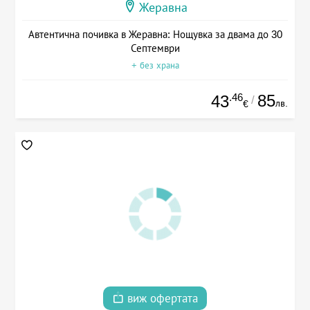
Жеравна
Автентична почивка в Жеравна: Нощувка за двама до 30
Септември
+ без храна
.46
85
43
/
лв.
€
виж офертата