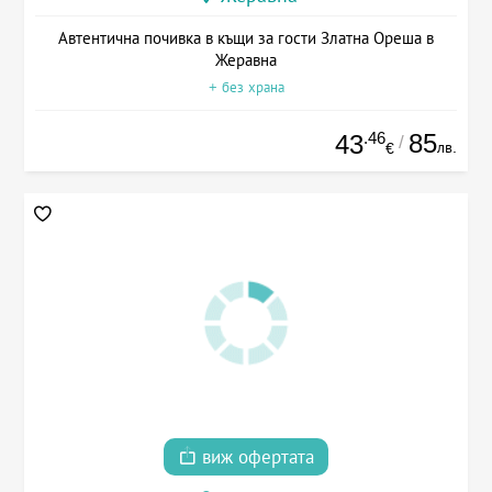
Автентична почивка в къщи за гости Златна Ореша в
Жеравна
+ без храна
.46
85
43
/
лв.
€
виж офертата