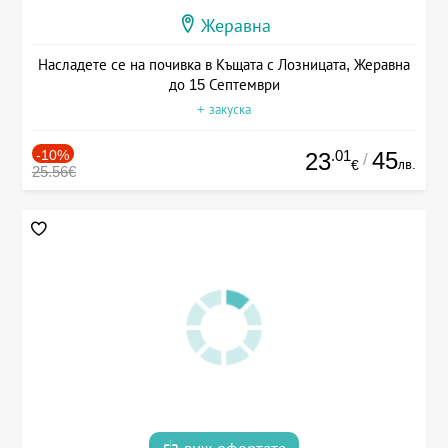
Жеравна
Насладете се на почивка в Къщата с Лозницата, Жеравна
до 15 Септември
+ закуска
-10%
.01
45
23
/
лв.
€
25.56€