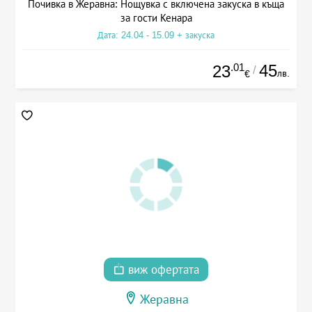
Почивка в Жеравна: Нощувка с включена закуска в къща
за гости Кенара
Дата: 24.04 - 15.09 + закуска
.01
45
23
/
лв.
€
виж офертата
Жеравна