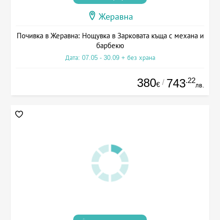
Жеравна
Почивка в Жеравна: Нощувка в Зарковата къща с механа и
барбекю
Дата: 07.05 - 30.09 + без храна
380
.22
743
/
€
лв.