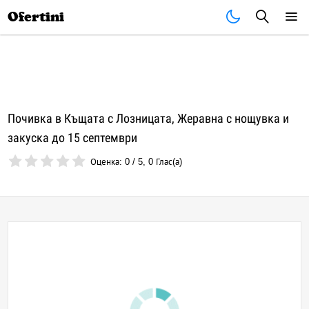
Почивки
Стоки
В града
Всички оферти
Ofertini
Почивка в Къщата с Лозницата, Жеравна с нощувка и
закуска до 15 септември
Оценка:
0
/
5
,
0
Глас(а)