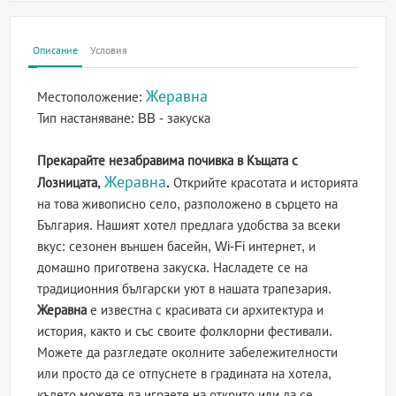
Описание
Условия
Жеравна
Местоположение:
Тип настаняване:
BB - закуска
Прекарайте незабравима почивка в Къщата с
Жеравна
Лозницата,
.
Открийте красотата и историята
на това живописно село, разположено в сърцето на
България. Нашият хотел предлага удобства за всеки
вкус: сезонен външен басейн, Wi-Fi интернет, и
домашно приготвена закуска. Насладете се на
традиционния български уют в нашата трапезария.
Жеравна
е известна с красивата си архитектура и
история, както и със своите фолклорни фестивали.
Можете да разгледате околните забележителности
или просто да се отпуснете в градината на хотела,
където можете да играете на открито или да се