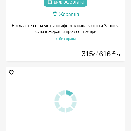
виж офертата
Жеравна
Насладете се на уют и комфорт в къща за гости Заркова
къща в Жеравна през септември
+ без храна
315
.09
616
/
€
лв.