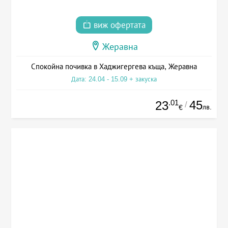
виж офертата
Жеравна
Спокойна почивка в Хаджигергева къща, Жеравна
Дата: 24.04 - 15.09 + закуска
.01
45
23
/
лв.
€