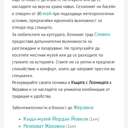
насладите на вкусна храна навън. Сезонният ни басейн
май
е отворен от 30
при подходящи метеорологични
условия, предлагайки идеалната възможност за
отмора под слънцето.
Сливен
За любителите на културата, близкият град
предоставя допълнителни възможности за
разглеждане и пазаруване. Не пропускайте да
посетите местния музей или да се разходите по
стъпките на историята. Стаите ни са уютни и предлагат
спокойствие и комфорт, които ще направят престоя ви
специален.
Резервирайте своята почивка в
Къщата с Лозницата
в
Жеравна и се насладете на уникална комбинация от
традиция и удобства.
Жеравна
Забележителности в близост до
Къща-музей Йордан Йовков
(1км)
Резерват Жеравна
(1км)