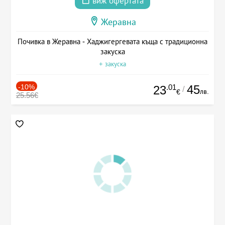
виж офертата
Жеравна
Почивка в Жеравна - Хаджигергевата къща с традиционна
закуска
+ закуска
-10%
.01
45
23
/
лв.
€
25.56€