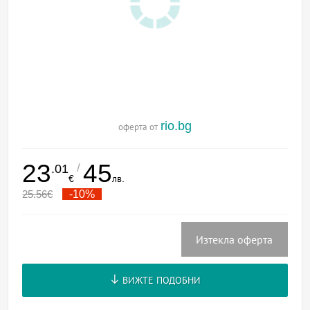
rio.bg
оферта от
23
45
/
.01
€
лв.
25.56
€
-10%
Изтекла оферта
ВИЖТЕ ПОДОБНИ