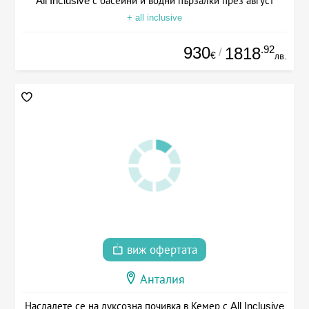
All Inclusive с басейни и водни пързалки през август
+ all inclusive
930
.92
1818
/
€
лв.
виж офертата
Анталия
Насладете се на луксозна почивка в Кемер с All Inclusive