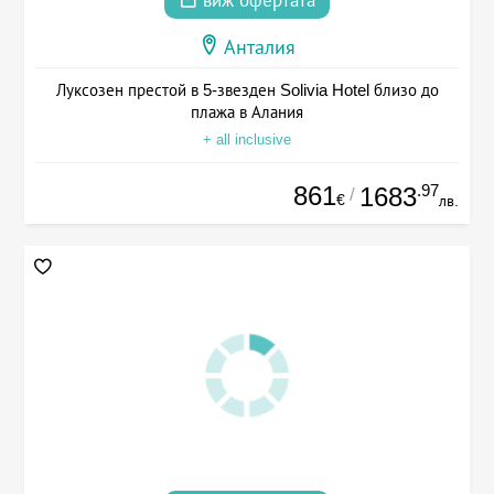
виж офертата
Анталия
Луксозен престой в 5-звезден Solivia Hotel близо до
плажа в Алания
+ all inclusive
861
.97
1683
/
€
лв.