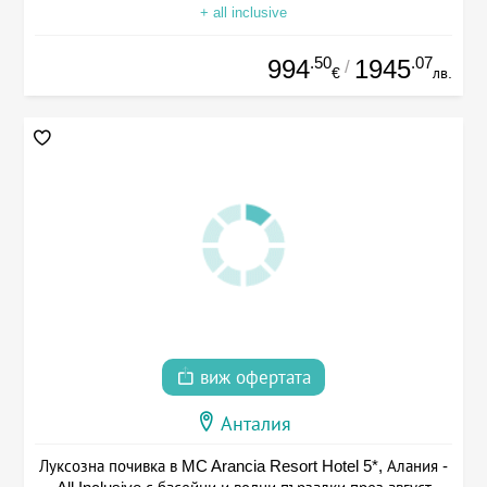
+ all inclusive
.50
.07
994
1945
/
€
лв.
виж офертата
Анталия
Луксозна почивка в MC Arancia Resort Hotel 5*, Алания -