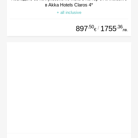
в Akka Hotels Claros 4*
+ all inclusive
.50
.36
897
1755
/
€
лв.