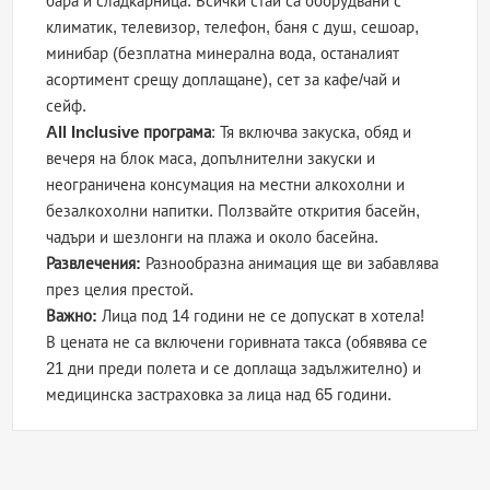
бара и сладкарница. Всички стаи са оборудвани с
климатик, телевизор, телефон, баня с душ, сешоар,
минибар (безплатна минерална вода, останалият
асортимент срещу доплащане), сет за кафе/чай и
сейф.
All Inclusive програма
: Тя включва закуска, обяд и
вечеря на блок маса, допълнителни закуски и
неограничена консумация на местни алкохолни и
безалкохолни напитки. Ползвайте открития басейн,
чадъри и шезлонги на плажа и около басейна.
Развлечения:
Разнообразна анимация ще ви забавлява
през целия престой.
Важно:
Лица под 14 години не се допускат в хотела!
В цената не са включени горивната такса (обявява се
21 дни преди полета и се доплаща задължително) и
медицинска застраховка за лица над 65 години.