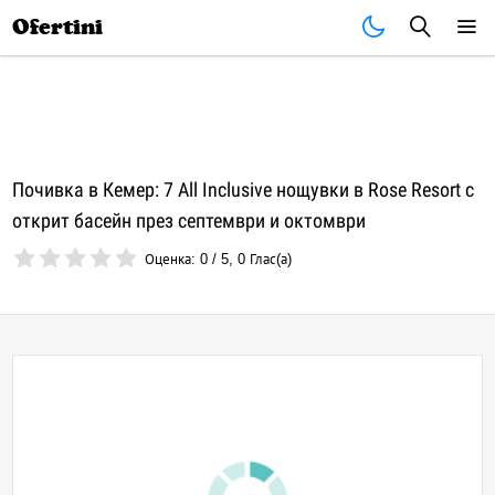
Почивки
Стоки
В града
Всички оферти
Ofertini
Почивка в Кемер: 7 All Inclusive нощувки в Rose Resort с
открит басейн през септември и октомври
Оценка:
0
/
5
,
0
Глас(а)