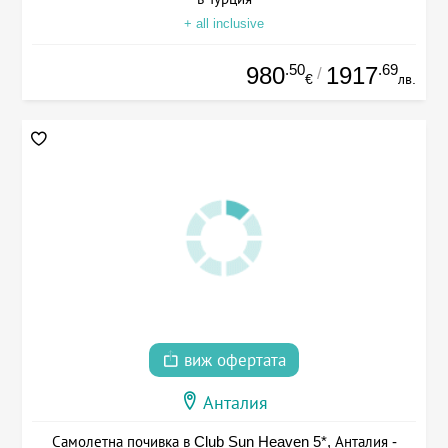
+ all inclusive
.50
.69
980
1917
/
€
лв.
виж офертата
Анталия
Самолетна почивка в Club Sun Heaven 5*, Анталия -