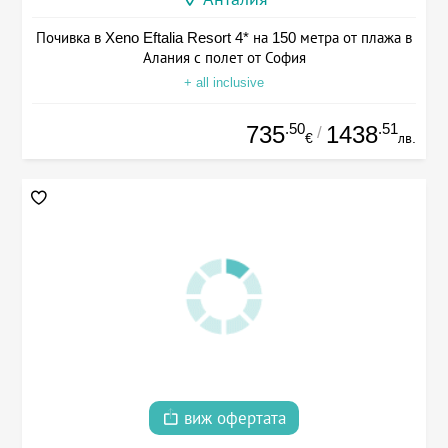
Почивка в Xeno Eftalia Resort 4* на 150 метра от плажа в
Алания с полет от София
+ all inclusive
.50
.51
735
1438
/
€
лв.
виж офертата