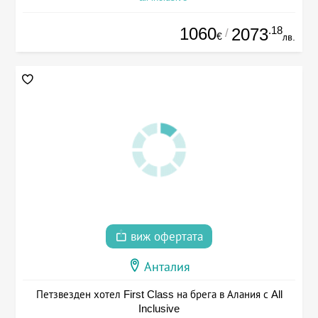
1060
.18
2073
/
€
лв.
виж офертата
Анталия
Петзвезден хотел First Class на брега в Алания с All
Inclusive