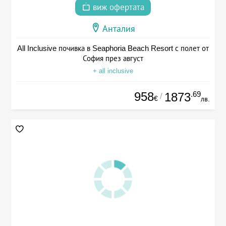
виж офертата
Анталия
All Inclusive почивка в Seaphoria Beach Resort с полет от
София през август
+ all inclusive
958
.69
1873
/
€
лв.