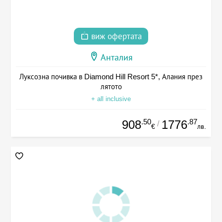
виж офертата
Анталия
Луксозна почивка в Diamond Hill Resort 5*, Алания през
лятото
+ all inclusive
.50
.87
908
1776
/
€
лв.