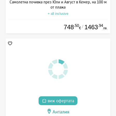
Самолетна почивка през Юли и Август в Кемер, на 100 м
от плажа
+ all inclusive
.50
.94
748
1463
/
€
лв.
виж офертата
Анталия