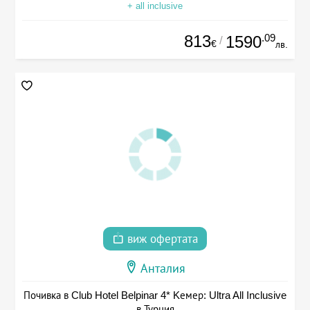
+ all inclusive
813
.09
1590
/
€
лв.
виж офертата
Анталия
Почивка в Club Hotel Belpinar 4* Kемер: Ultra All Inclusive
в Турция