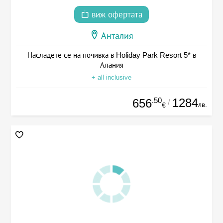
виж офертата
Анталия
Насладете се на почивка в Holiday Park Resort 5* в
Алания
+ all inclusive
.50
1284
656
/
лв.
€