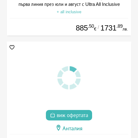
първа линия през юли и август с Ultra All Inclusive
+ all inclusive
.50
.89
885
1731
/
€
лв.
виж офертата
Анталия