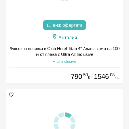
виж офертата
Анталия
Луксозна почивка в Club Hotel Titan 4* Аланя, само на 100
м от плажа с Ultra All Inclusive
+ all inclusive
.50
.08
790
1546
/
€
лв.