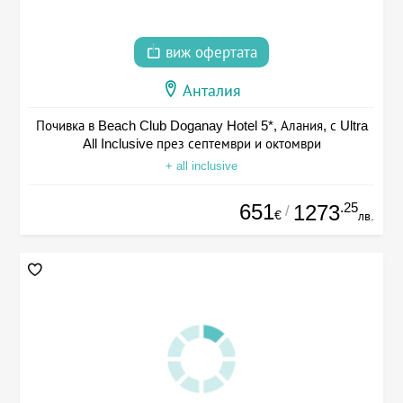
виж офертата
Анталия
Почивка в Beach Club Doganay Hotel 5*, Алания, с Ultra
All Inclusive през септември и октомври
+ all inclusive
651
.25
1273
/
€
лв.