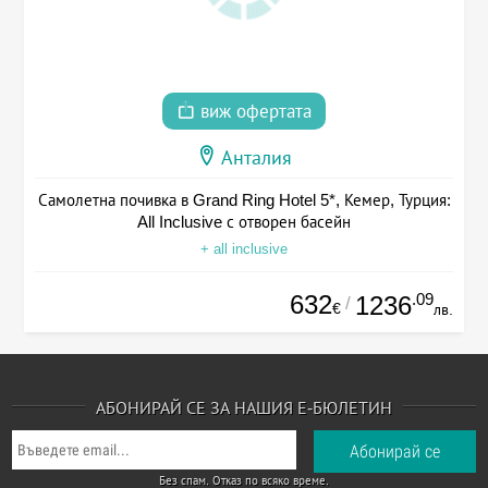
виж офертата
Анталия
Самолетна почивка в Grand Ring Hotel 5*, Кемер, Турция:
All Inclusive с отворен басейн
+ all inclusive
632
.09
1236
/
€
лв.
АБОНИРАЙ СЕ ЗА НАШИЯ Е-БЮЛЕТИН
Без спам. Отказ по всяко време.