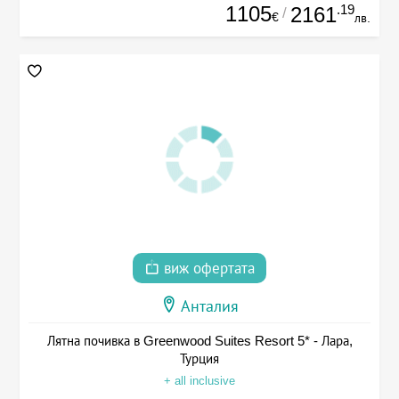
1105
.19
2161
/
€
лв.
виж офертата
Анталия
Лятна почивка в Greenwood Suites Resort 5* - Лара,
Турция
+ all inclusive