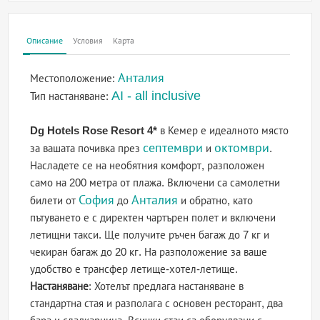
Описание
Условия
Карта
Анталия
Местоположение:
AI - all inclusive
Тип настаняване:
Dg Hotels Rose Resort 4*
в Кемер е идеалното място
септември
октомври
за вашата почивка през
и
.
Насладете се на необятния комфорт, разположен
само на 200 метра от плажа. Включени са самолетни
София
Анталия
билети от
до
и обратно, като
пътуването е с директен чартърен полет и включени
летищни такси. Ще получите ръчен багаж до 7 кг и
чекиран багаж до 20 кг. На разположение за ваше
удобство е трансфер летище-хотел-летище.
Настаняване
: Хотелът предлага настаняване в
стандартна стая и разполага с основен ресторант, два