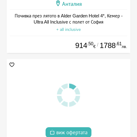
Анталия
Почивка през лятото в Alder Garden Hotel 4*, Кемер -
Ultra All Inclusive с полет от София
+ all inclusive
.50
.61
914
1788
/
€
лв.
виж офертата