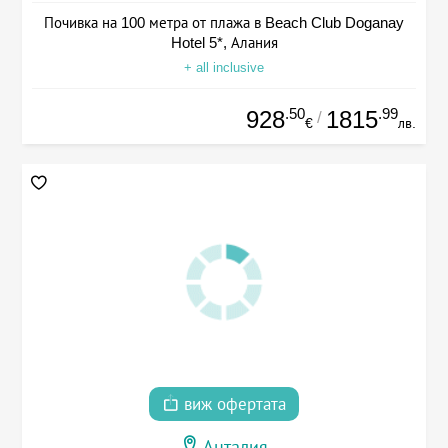
Почивка на 100 метра от плажа в Beach Club Doganay
Hotel 5*, Алания
+ all inclusive
.50
.99
928
1815
/
€
лв.
виж офертата
Анталия