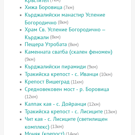
Хижа Боровица
(7км)
Кърджалийски манастир Успение
Богородично
(8км)
Храм Св. Успение Богородично –
Кърджали
(8км)
Пещера Утробата
(8км)
Каменната сватба (скален феномен)
(9км)
Кърджалийски пирамиди
(9км)
Тракийска крепост - с. Иванци
(10км)
Крепост Вишеград
(11км)
Средновековен мост - р. Боровица
(12км)
Калпак кая - с. Дойранци
(12км)
Тракийска крепост - с. Лисиците
(13км)
Чит кая - с. Лисиците (светилищен
комплекс)
(13км)
Моняк (крепост)
(14км)