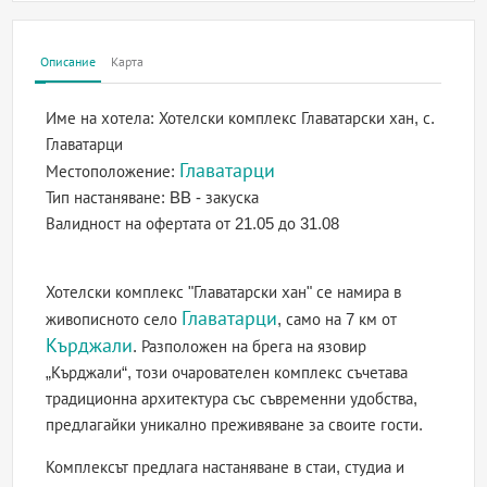
Описание
Карта
Име на хотела:
Хотелски комплекс Главатарски хан, с.
Главатарци
Главатарци
Местоположение:
Тип настаняване:
BB - закуска
Валидност на офертата
от 21.05 до 31.08
Хотелски комплекс "Главатарски хан" се намира в
Главатарци
живописното село
, само на 7 км от
Кърджали
. Разположен на брега на язовир
„Кърджали“, този очарователен комплекс съчетава
традиционна архитектура със съвременни удобства,
предлагайки уникално преживяване за своите гости.
Комплексът предлага настаняване в стаи, студиа и