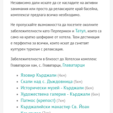
Независимо дали искате да се насладите на активни
занимания или просто да релаксирате край басейна,
комплексът предлага всичко необходимо.
Не пропускайте възможността да посетите околните
Татул
забележителности като Перперикон и
, които са
само на кратко шофиране от хотела. Тази дестинация
е перфектна за всички, които искат да съчетаят
културен туризъм с релаксация.
Забележителности в близост до Хотелски комплекс
Главатарци
Главатарски хан, с. Главатарци,
Язовир Кърджали
(4км)
Скали над с. Дъждовница
(5км)
Исторически музей - Кърджали
(6км)
Художествена галерия - Кърджали
(6км)
Патмос (крепост)
(7км)
Кърджалийски манастир Св. Йоан
Кръстител
(7км)