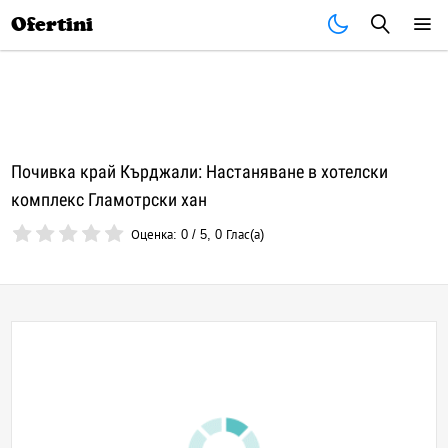
Почивки
Стоки
В града
Всички оферти
Ofertini
Почивка край Кърджали: Настаняване в хотелски
комплекс Гламотрски хан
Оценка:
0
/
5
,
0
Глас(а)