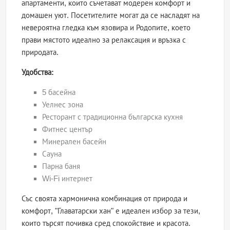
апартаменти, които съчетават модерен комфорт и
домашен уют. Посетителите могат да се насладят на
невероятна гледка към язовира и Родопите, което
прави мястото идеално за релаксация и връзка с
природата.
Удобства:
5 басейна
Уелнес зона
Ресторант с традиционна българска кухня
Фитнес център
Минерален басейн
Сауна
Парна баня
Wi-Fi интернет
Със своята хармонична комбинация от природа и
комфорт, "Главатарски хан" е идеален избор за тези,
които търсят почивка сред спокойствие и красота.