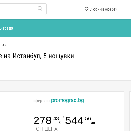
Любими оферти
В града
газ
 на Истанбул, 5 нощувки
promograd.bg
оферта от
278
544
/
.43
.56
€
лв.
ТОП ЦЕНА