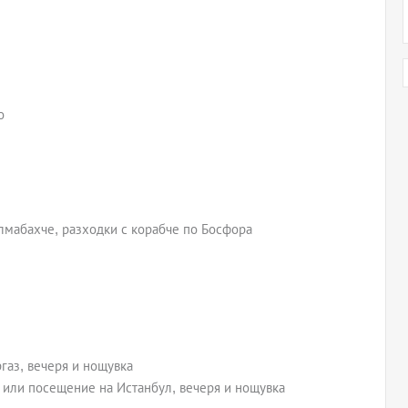
о
мабахче, разходки с корабче по Босфора
газ, вечеря и нощувка
ж или посещение на Истанбул, вечеря и нощувка