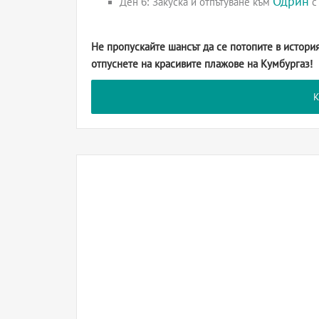
Одрин
Ден 6: Закуска и отпътуване към
с
Не пропускайте шансът да се потопите в история
отпуснете на красивите плажове на Кумбургаз!