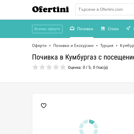
Ofertini
Почивки
Стоки
Всички оферти
Оферти
Почивки и Екскурзии
Турция
Кумбур
Почивка в Кумбургаз с посещение
Оценка:
0
/
5
,
0
Глас(а)