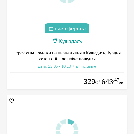
виж офертата
Кушадасъ
Перфектна почивка на първа линия в Кушадасъ, Турция:
хотел с All Inclusive нощувки
Дата: 22.05 - 18.10 + all inclusive
329
.47
643
/
€
лв.