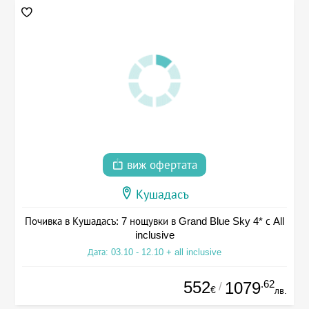
виж офертата
Кушадасъ
Почивка в Кушадасъ: 7 нощувки в Grand Blue Sky 4* с All
inclusive
Дата: 03.10 - 12.10 + all inclusive
552
.62
1079
/
€
лв.