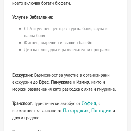
което включва богати бюфети.
Услуги и Забавления
:
СПА и уелнес център с турска баня, сауна и
парна баня
Фитнес, вътрешен и външен басейн
Детска площадка и развлекателни програми
Екскурзии
: Възможност за участие в организирани
екскурзии до
Ефес
,
Памуккале
и
Измир
, както и
морски развлечения като разходка с яхта и гмуркане.
София
Транспорт
: Туристически автобус от
, с
Пазарджик
Пловдив
възможност за качване от
,
и
други градове.