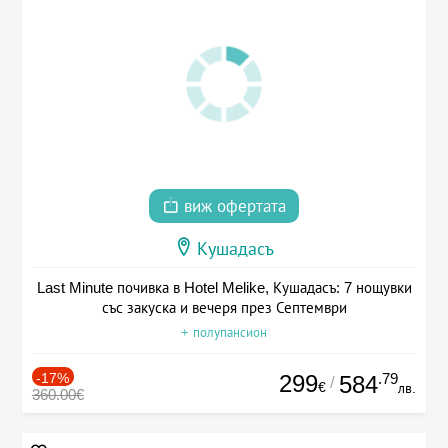
виж офертата
Кушадасъ
Last Minute почивка в Hotel Melike, Кушадасъ: 7 нощувки
със закуска и вечеря през Септември
+ полупансион
-17%
299
.79
584
/
€
лв.
360.00€