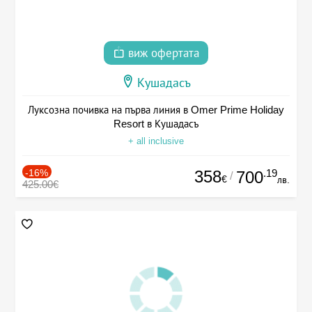
виж офертата
Кушадасъ
Луксозна почивка на първа линия в Omer Prime Holiday
Resort в Кушадасъ
+ all inclusive
-16%
358
.19
700
/
€
лв.
425.00€