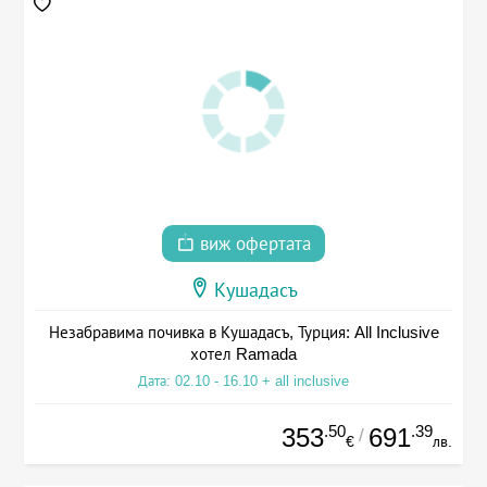
виж офертата
Кушадасъ
Незабравима почивка в Кушадасъ, Турция: All Inclusive
хотел Ramada
Дата: 02.10 - 16.10 + all inclusive
.50
.39
353
691
/
€
лв.