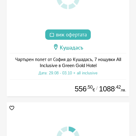
виж офертата
Кушадасъ
Чартърен полет от София до Кушадасъ, 7 нощувки All
Inclusive в Green Gold Hotel
Дата: 29.08 - 03.10 + all inclusive
.50
.42
556
1088
/
€
лв.