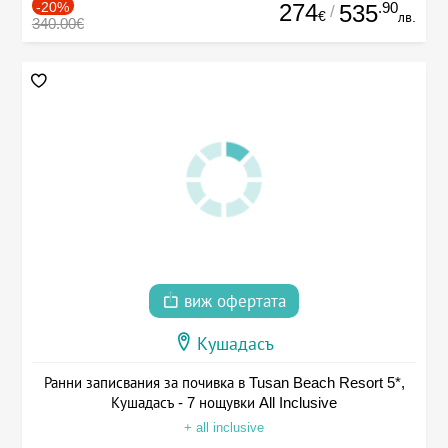
-20%
274
.90
535
/
€
лв.
340.00€
виж офертата
Кушадасъ
Ранни записвания за почивка в Tusan Beach Resort 5*,
Кушадасъ - 7 нощувки All Inclusive
+ all inclusive