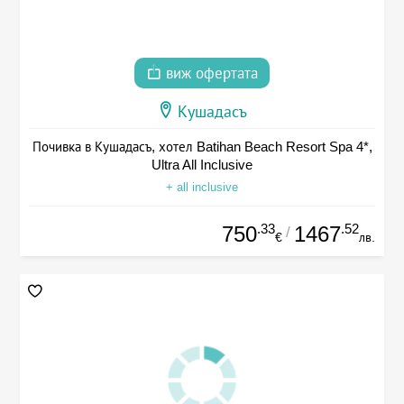
виж офертата
Кушадасъ
Почивка в Кушадасъ, хотел Batihan Beach Resort Spa 4*,
Ultra All Inclusive
+ all inclusive
.33
.52
750
1467
/
€
лв.