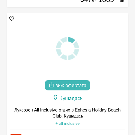
€
лв.
виж офертата
Кушадасъ
Луксозен All Inclusive отдих в Ephesia Holiday Beach
Club, Кушадасъ
+ all inclusive