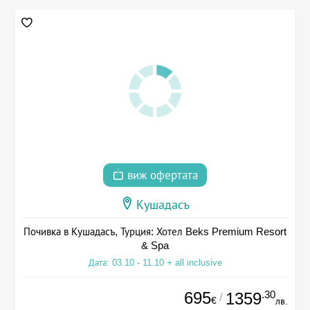
виж офертата
Кушадасъ
Почивка в Кушадасъ, Турция: Хотел Beks Premium Resort
& Spa
Дата: 03.10 - 11.10 + all inclusive
695
.30
1359
/
€
лв.