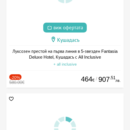
виж офертата
Кушадасъ
Луксозен престой на първа линия в 5-звезден Fantasia
Deluxe Hotel, Кушадасъ с All Inclusive
+ all inclusive
-20%
464
.51
907
/
€
лв.
580.00€