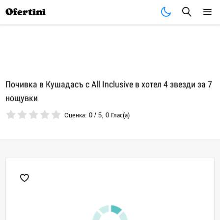
Почивки
Стоки
В града
Всички оферти
Ofertini
Почивка в Кушадасъ с All Inclusive в хотел 4 звезди за 7
нощувки
Оценка:
0
/
5
,
0
Глас(а)