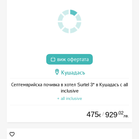
виж офертата
Кушадасъ
Септемврийска почивка в хотел Surtel 3* в Кушадасъ с all
inclusive
+ all inclusive
475
.02
929
/
€
лв.