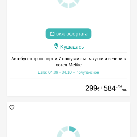
виж офертата
Кушадасъ
Автобусен транспорт и 7 нощувки със закуски и вечери в
хотел Melike
Дата: 04.09 - 04.10 + полупансион
299
.79
584
/
€
лв.