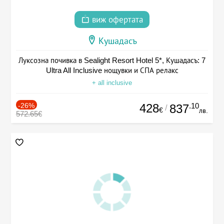
виж офертата
Кушадасъ
Луксозна почивка в Sealight Resort Hotel 5*, Кушадасъ: 7
Ultra All Inclusive нощувки и СПА релакс
+ all inclusive
-26%
428
.10
837
/
€
лв.
572.65€