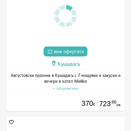
виж офертата
Кушадасъ
Августовски празник в Кушадасъ с 7 нощувки и закуски и
вечери в хотел Melike
+ полупансион
370
.66
723
/
€
лв.