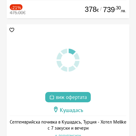
-21%
378
.30
739
/
€
лв.
475.00€
виж офертата
Кушадасъ
Септемврийска почивка в Кушадасъ, Турция - Хотел Melike
с 7 закуски и вечери
+ полупансион