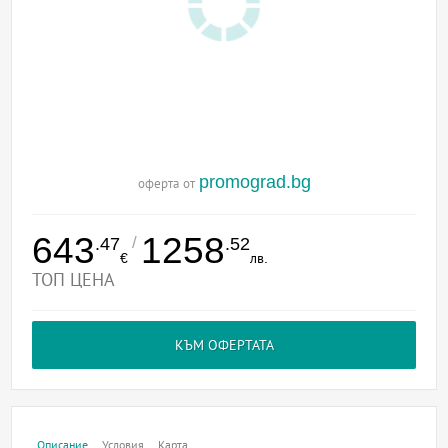
promograd.bg
оферта от
643
1258
/
.47
.52
€
лв.
ТОП ЦЕНА
КЪМ ОФЕРТАТА
Описание
Условия
Карта