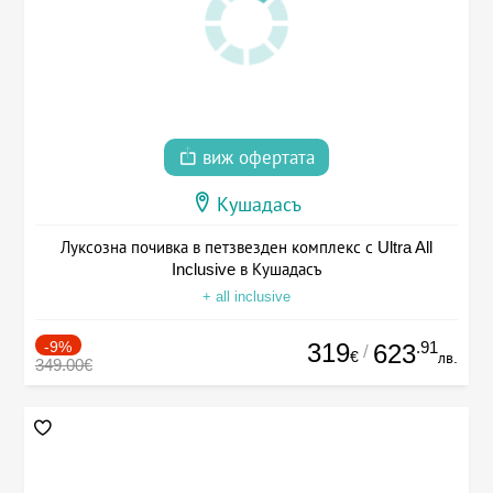
виж офертата
Кушадасъ
Луксозна почивка в петзвезден комплекс с Ultra All
Inclusive в Кушадасъ
+ all inclusive
-9%
319
.91
623
/
€
лв.
349.00€