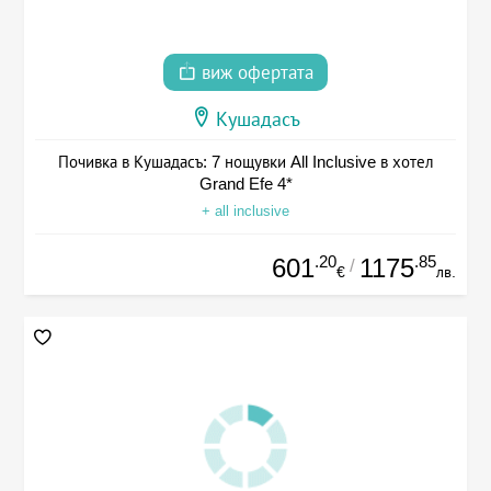
виж офертата
Кушадасъ
Почивка в Кушадасъ: 7 нощувки All Inclusive в хотел
Grand Efe 4*
+ all inclusive
.20
.85
601
1175
/
€
лв.