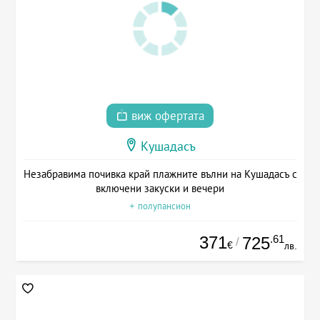
виж офертата
Кушадасъ
Незабравима почивка край плажните вълни на Кушадасъ с
включени закуски и вечери
+ полупансион
371
.61
725
/
€
лв.