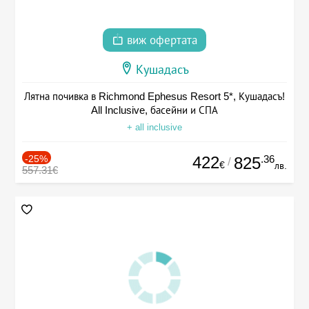
виж офертата
Кушадасъ
Лятна почивка в Richmond Ephesus Resort 5*, Кушадасъ!
All Inclusive, басейни и СПА
+ all inclusive
-25%
422
.36
825
/
€
лв.
557.31€