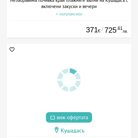
Незабравима почивка край плажните вълни на Кушадасъ с
включени закуски и вечери
+ полупансион
371
.61
725
/
€
лв.
виж офертата
Кушадасъ