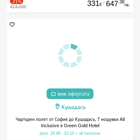
-21%
331
.38
647
/
€
лв.
414.00€
виж офертата
Кушадасъ
Чартърен полет от София до Кушадасъ, 7 нощувки All
Inclusive в Green Gold Hotel
Дата: 29.08 - 03.10 + all inclusive