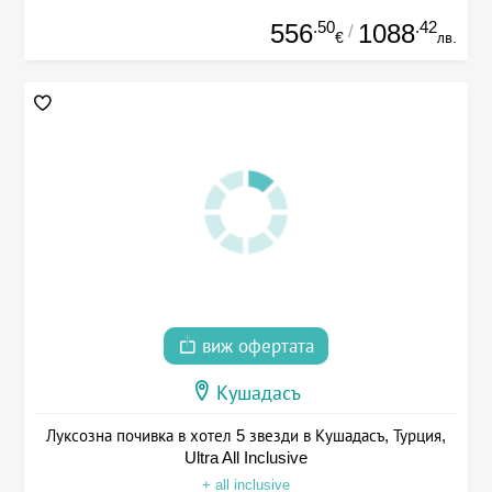
.50
.42
556
1088
/
€
лв.
виж офертата
Кушадасъ
Луксозна почивка в хотел 5 звезди в Кушадасъ, Турция,
Ultra All Inclusive
+ all inclusive