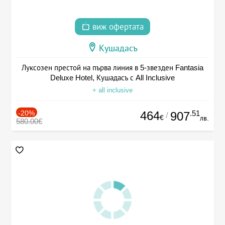
виж офертата
Кушадасъ
Луксозен престой на първа линия в 5-звезден Fantasia
Deluxe Hotel, Кушадасъ с All Inclusive
+ all inclusive
-20%
464
.51
907
/
€
лв.
580.00€