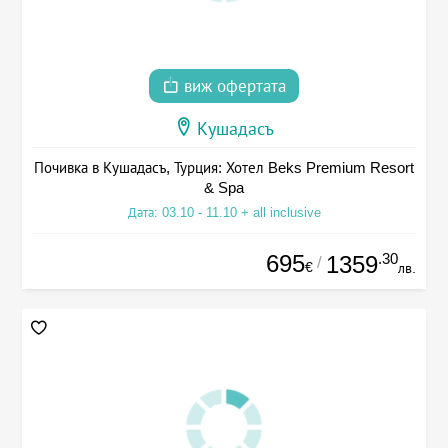
виж офертата
Кушадасъ
Почивка в Кушадасъ, Турция: Хотел Beks Premium Resort
& Spa
Дата: 03.10 - 11.10 + all inclusive
695
.30
1359
/
€
лв.