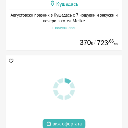
Кушадасъ
Августовски празник в Кушадасъ с 7 нощувки и закуски и
вечери в хотел Melike
+ полупансион
370
.66
723
/
€
лв.
виж офертата