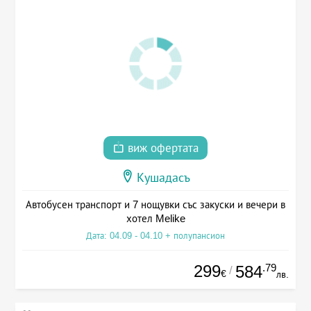
виж офертата
Кушадасъ
Автобусен транспорт и 7 нощувки със закуски и вечери в
хотел Melike
Дата: 04.09 - 04.10 + полупансион
299
.79
584
/
€
лв.