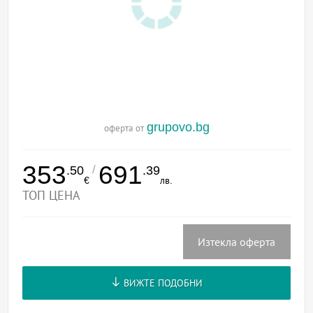
grupovo.bg
оферта от
353
691
/
.50
.39
€
лв.
ТОП ЦЕНА
Изтекла оферта
ВИЖТЕ ПОДОБНИ