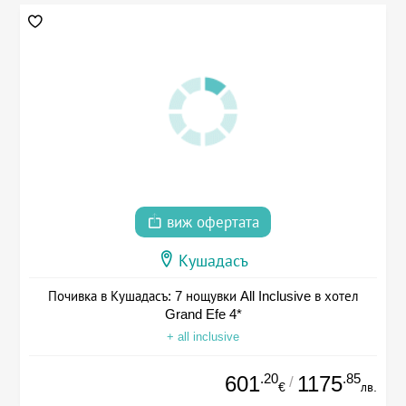
виж офертата
Кушадасъ
Почивка в Кушадасъ: 7 нощувки All Inclusive в хотел
Grand Efe 4*
+ all inclusive
.20
.85
601
1175
/
€
лв.