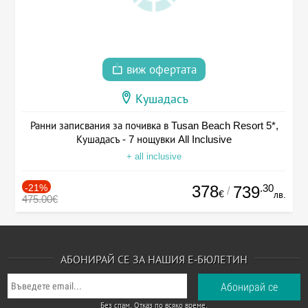
виж офертата
Кушадасъ
Ранни записвания за почивка в Tusan Beach Resort 5*,
Кушадасъ - 7 нощувки All Inclusive
+ all inclusive
-21%
378
.30
739
/
€
лв.
475.00€
АБОНИРАЙ СЕ ЗА НАШИЯ Е-БЮЛЕТИН
Без спам. Отказ по всяко време.