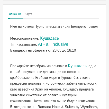
Описание
Карта
Име на хотела:
Туристическа агенция Белпрего Травел
Кушадасъ
Местоположение:
AI - all inclusive
Тип настаняване:
Валидност на офертата
от 29.05 до 18.10
Кушадасъ
Прекарайте незабравима почивка в
, една
от най-популярните дестинации по южното
крайбрежие на Егейско море в Турция. Със своите
прекрасни плажове и исторически забележителности,
като известния Храм на Аполон, Кушадасъ предлага
уникално съчетание от релакс и културни
изживявания. Настаняването ви ще бъде в изискания
5-звезден хотел Ramada Hotel & Suites by Wyndham,