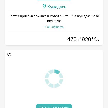
Кушадасъ
Септемврийска почивка в хотел Surtel 3* в Кушадасъ с all
inclusive
+ all inclusive
475
.02
929
/
€
лв.