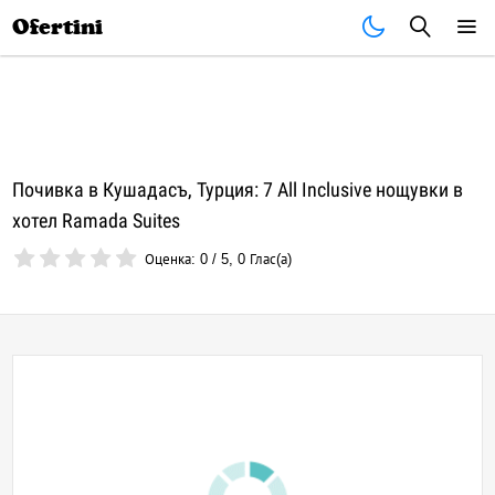
Почивки
Стоки
В града
Всички оферти
Ofertini
Почивка в Кушадасъ, Турция: 7 All Inclusive нощувки в
хотел Ramada Suites
Оценка:
0
/
5
,
0
Глас(а)