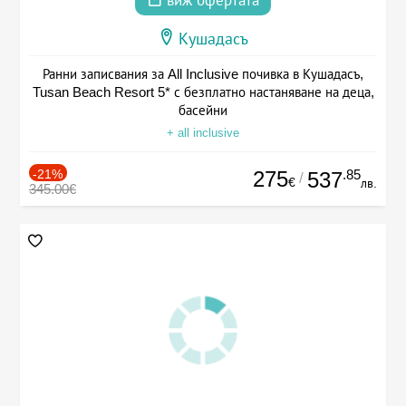
виж офертата
Кушадасъ
Ранни записвания за All Inclusive почивка в Кушадасъ,
Tusan Beach Resort 5* с безплатно настаняване на деца,
басейни
+ all inclusive
-21%
275
.85
537
/
€
лв.
345.00€