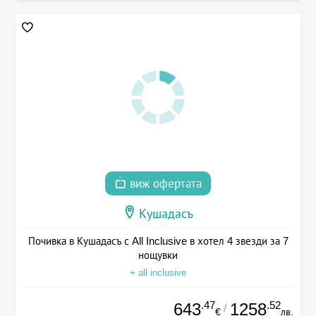
виж офертата
Кушадасъ
Почивка в Кушадасъ с All Inclusive в хотел 4 звезди за 7
нощувки
+ all inclusive
.47
.52
643
1258
/
€
лв.