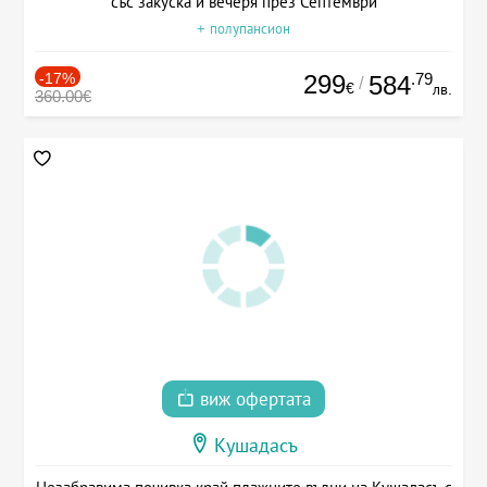
със закуска и вечеря през Септември
+ полупансион
-17%
299
.79
584
/
€
лв.
360.00€
виж офертата
Кушадасъ