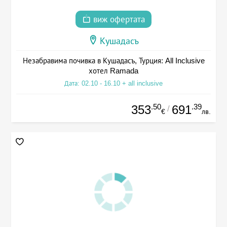
виж офертата
Кушадасъ
Незабравима почивка в Кушадасъ, Турция: All Inclusive
хотел Ramada
Дата: 02.10 - 16.10 + all inclusive
.50
.39
353
691
/
€
лв.