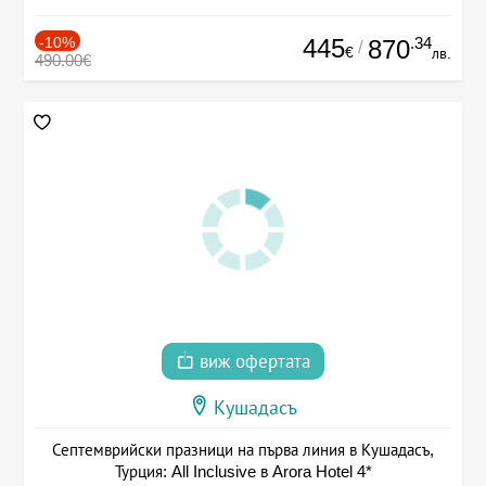
-10%
445
.34
870
/
€
лв.
490.00€
виж офертата
Кушадасъ
Септемврийски празници на първа линия в Кушадасъ,
Турция: All Inclusive в Arora Hotel 4*