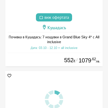
виж офертата
Кушадасъ
Почивка в Кушадасъ: 7 нощувки в Grand Blue Sky 4* с All
inclusive
Дата: 03.10 - 12.10 + all inclusive
552
.62
1079
/
€
лв.