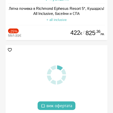
Лятна почивка в Richmond Ephesus Resort 5*, Кушадасъ!
All Inclusive, басейни и СПА
+ all inclusive
-25%
422
.36
825
/
€
лв.
557.31€
виж офертата