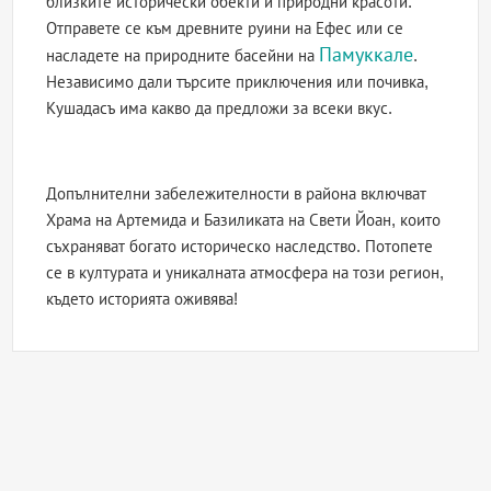
близките исторически обекти и природни красоти.
Отправете се към древните руини на Ефес или се
Памуккале
насладете на природните басейни на
.
Независимо дали търсите приключения или почивка,
Кушадасъ има какво да предложи за всеки вкус.
Допълнителни забележителности в района включват
Храма на Артемида и Базиликата на Свети Йоан, които
съхраняват богато историческо наследство. Потопете
се в културата и уникалната атмосфера на този регион,
където историята оживява!