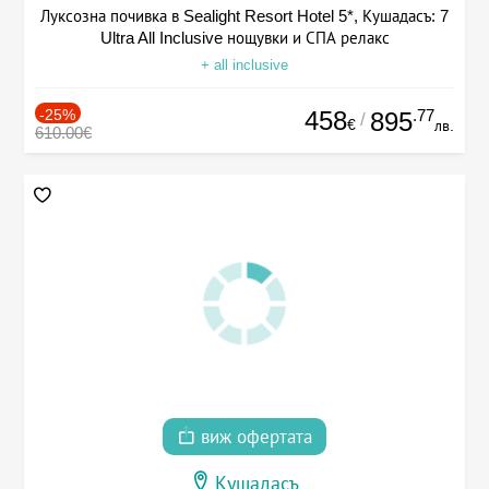
Луксозна почивка в Sealight Resort Hotel 5*, Кушадасъ: 7
Ultra All Inclusive нощувки и СПА релакс
+ all inclusive
-25%
458
.77
895
/
€
лв.
610.00€
виж офертата
Кушадасъ