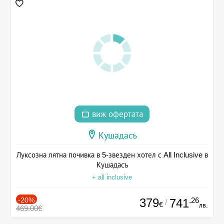
виж офертата
Кушадасъ
Луксозна лятна почивка в 5-звезден хотел с All Inclusive в
Кушадасъ
+ all inclusive
-20%
379
.26
741
/
€
лв.
469.00€