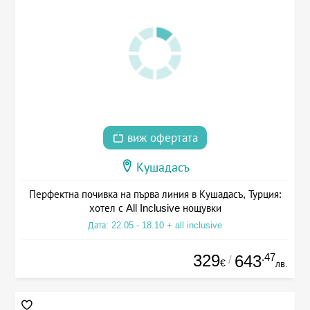
виж офертата
Кушадасъ
Перфектна почивка на първа линия в Кушадасъ, Турция:
хотел с All Inclusive нощувки
Дата: 22.05 - 18.10 + all inclusive
329
.47
643
/
€
лв.