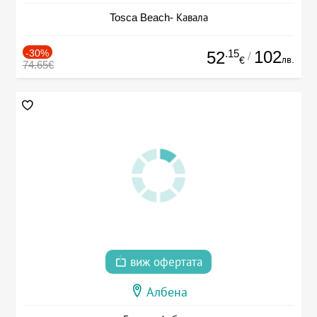
Tosca Beach- Кавала
-30%
.15
102
52
/
лв.
€
74.65€
виж офертата
Албена