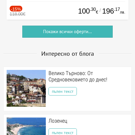
-15%
.30
.17
100
196
/
€
лв.
118.00€
Покажи всички оферти...
Интересно от блога
Велико Търново: От
Средновековието до днес!
пълен текст
Лозенец
пълен текст