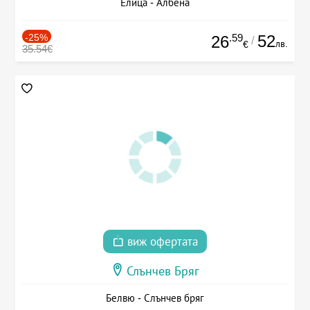
Елица - Албена
-25%
.59
52
26
/
лв.
€
35.54€
виж офертата
Слънчев Бряг
Белвю - Слънчев бряг