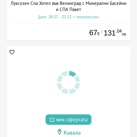
Луксозен Спа Хотел във Велинград с Минерални Басейни
и СПА Пакет
Дата: 28.07 - 23.12 + полупансион
67
.04
131
/
€
лв.
виж офертата
Кавала