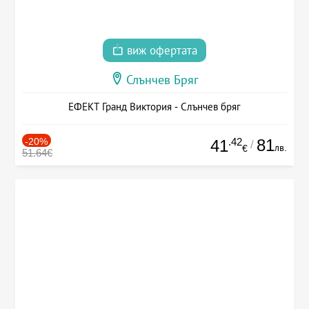
виж офертата
Слънчев Бряг
ЕФЕКТ Гранд Виктория - Слънчев бряг
-20%
.42
81
41
/
лв.
€
51.64€