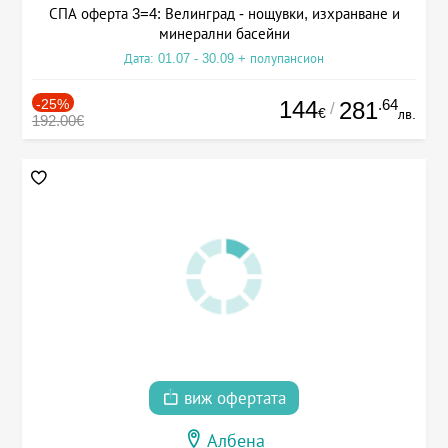
СПА оферта 3=4: Велинград - нощувки, изхранване и
минерални басейни
Дата: 01.07 - 30.09 + полупансион
-25%
144
.64
281
/
€
лв.
192.00€
виж офертата
Албена