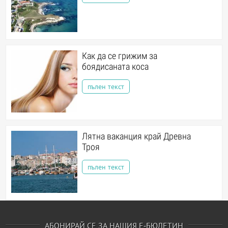
Как да се грижим за
боядисаната коса
пълен текст
Лятна ваканция край Древна
Троя
пълен текст
АБОНИРАЙ СЕ ЗА НАШИЯ Е-БЮЛЕТИН