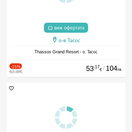
виж офертата
о-в Тасос
Thassos Grand Resort - о. Тасос
-15%
.17
104
53
/
лв.
€
62.38€