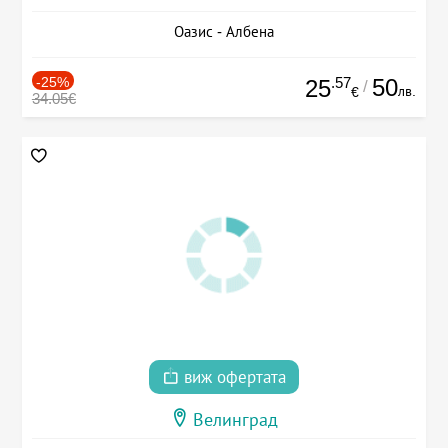
Оазис - Албена
-25%
.57
50
25
/
лв.
€
34.05€
виж офертата
Велинград