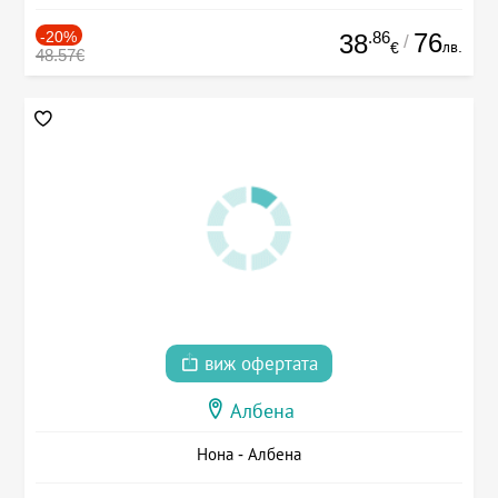
-20%
.86
76
38
/
лв.
€
48.57€
виж офертата
Албена
Нона - Албена