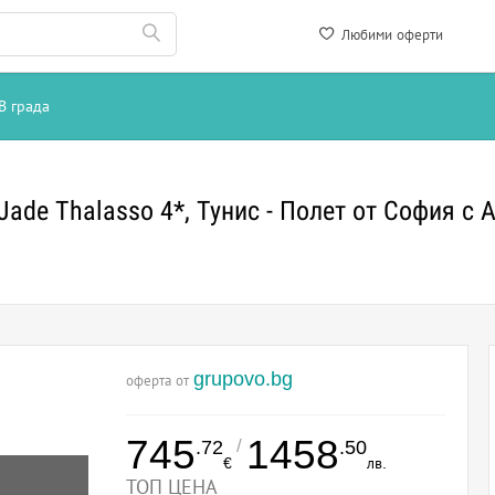
Любими оферти
В града
ade Thalasso 4*, Тунис - Полет от София с Al
grupovo.bg
оферта от
745
1458
/
.72
.50
€
лв.
ТОП ЦЕНА