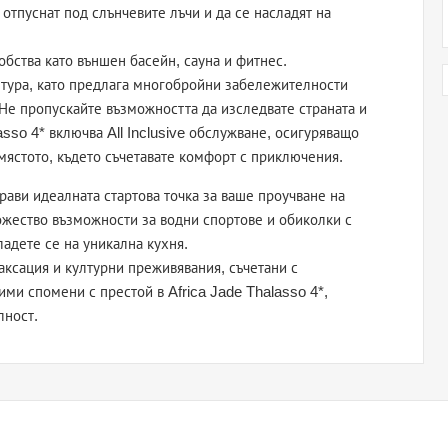
 отпуснат под слънчевите лъчи и да се насладят на
обства като външен басейн, сауна и фитнес.
култура, като предлага многобройни забележителности
Не пропускайте възможността да изследвате страната и
asso 4* включва All Inclusive обслужване, осигуряващо
 мястото, където съчетавате комфорт с приключения.
ави идеалната стартова точка за ваше проучване на
ожество възможности за водни спортове и обиколки с
ладете се на уникална кухня.
аксация и културни преживявания, съчетани с
ми спомени с престой в Africa Jade Thalasso 4*,
лност.