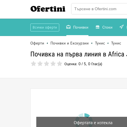
Ofertini
Почивки
Стоки
Всички оферти
Оферти
Почивки и Екскурзии
Тунис
Тунис
Почивка на първа линия в Africa J
Оценка:
0
/
5
,
0
Глас(а)
Офертата е изтекла