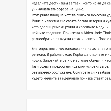
идеалната дестинация за тези, които искат да се
уникалната атмосфера на Тунис.
Разгърната площ на хотела включва луксозни уд
Тунис е известна със своята богата история и 
като древни римски руини и красивите медини. 
нейните традиции. Почивката в Africa Jade Thal
разнообразие от вкусни ястия и напитки. Това е
Благоприятното местоположение на хотела го пр
региона. В района около Корба ще откриете мн
лодка. Запознайте се и с местните обичаи и нас
Тази оферта предоставя идеални условия за рел
безупречно обслужване. Осигурете си незабрави
където мечтите за идеалната почивка стават реа