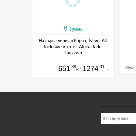
Тунис
На първа линия в Корба, Тунис: All
Inclusive в хотел Africa Jade
Thalasso
Дата: 07.09 - 30.10 + all inclusive
.39
.01
651
1274
/
специ
€
лв.