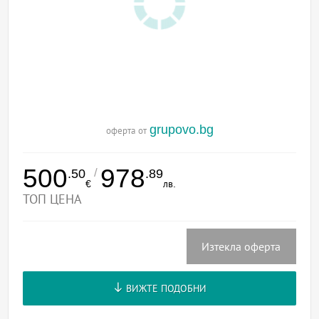
grupovo.bg
оферта от
500
978
/
.50
.89
€
лв.
ТОП ЦЕНА
Изтекла оферта
ВИЖТЕ ПОДОБНИ