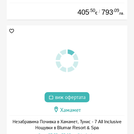
.50
.09
405
793
/
€
лв.
виж офертата
Хамамет
Незабравима Почивка в Хамамет, Тунис - 7 All Inclusive
Нощувки в Blumar Resort & Spa