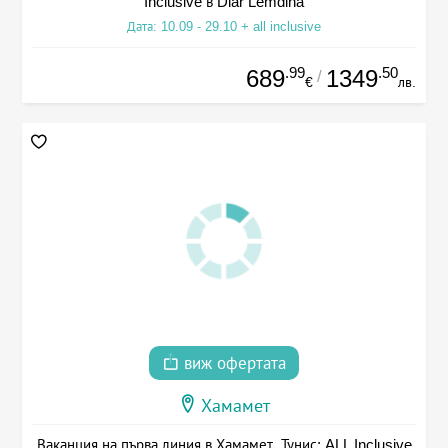
Inclusive в Diar Lemdina
Дата: 10.09 - 29.10 + all inclusive
.99
.50
689
1349
/
€
лв.
виж офертата
Хамамет
Ваканция на първа линия в Хамамет, Тунис: ALL Inclusive