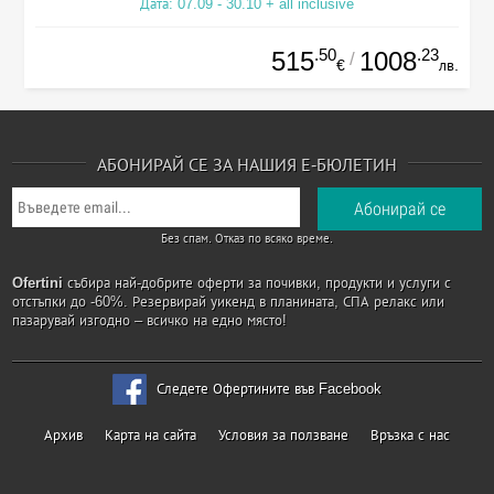
Дата: 07.09 - 30.10 + all inclusive
.50
.23
515
1008
/
€
лв.
АБОНИРАЙ СЕ ЗА НАШИЯ Е-БЮЛЕТИН
Без спам. Отказ по всяко време.
Ofertini
събира най-добрите оферти за почивки, продукти и услуги с
отстъпки до -60%. Резервирай уикенд в планината, СПА релакс или
пазарувай изгодно – всичко на едно място!
Следете Офертините във Facebook
Архив
Карта на сайта
Условия за ползване
Връзка с нас