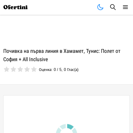
Почивки
Стоки
В града
Всички оферти
Ofertini
Почивка на първа линия в Хамамет, Тунис: Полет от
София + All Inclusive
Оценка:
0
/
5
,
0
Глас(а)