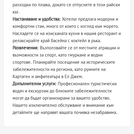
разходки по плажа, докато се отпуснете в този райски
кът.
Настаняване и удобства:
Хотелът предлага модерни и
комфортни стаи, много от които с изглед към морето.
Насладете се на изисканата кухня в нашия ресторант и
релаксирайте край басейна с коктейл в ръка.
Развлечения:
Възползвайте се от местните атракции и
възможности за спорт, като гмуркане и водни
спортове. Планирайте посещение на историческите
забележителности на региона, като руините на
Картаген и амфитеатъра в Ел Джем.
Допълнителни услуги:
Професионален туристически
водач и екскурзии до близките забележителности
могат да бъдат организирани за вашето удобство.
Нашето изключително обслужване и внимание към
детайлите ще направят вашата почивка незабравима.