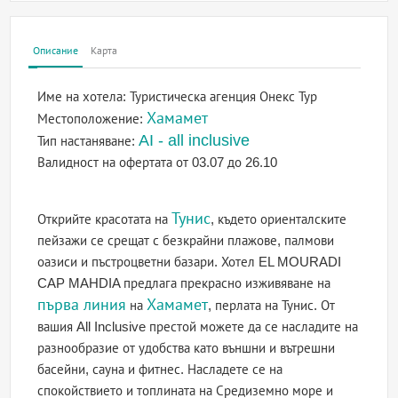
Описание
Карта
Име на хотела:
Туристическа агенция Онекс Тур
Хамамет
Местоположение:
AI - all inclusive
Тип настаняване:
Валидност на офертата
от 03.07 до 26.10
Тунис
Открийте красотата на
, където ориенталските
пейзажи се срещат с безкрайни плажове, палмови
оазиси и пъстроцветни базари. Хотел EL MOURADI
CAP MAHDIA предлага прекрасно изживяване на
първа линия
Хамамет
на
, перлата на Тунис. От
вашия All Inclusive престой можете да се насладите на
разнообразие от удобства като външни и вътрешни
басейни, сауна и фитнес. Насладете се на
спокойствието и топлината на Средиземно море и