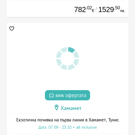
.02
.50
782
1529
/
€
лв.
виж офертата
Хамамет
Екзотична почивка на първа линия в Хамамет, Тунис
Дата: 07.09 - 23.10 + all inclusive