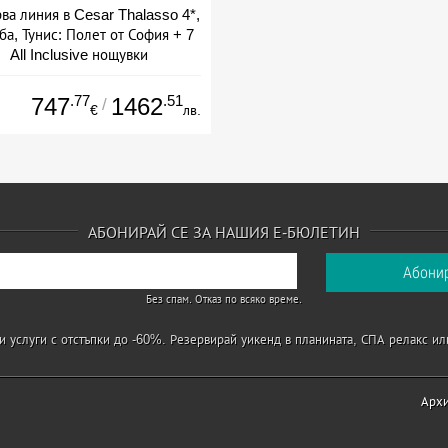
ва линия в Cesar Thalasso 4*,
а, Тунис: Полет от София + 7
All Inclusive нощувки
а: 27.09 - 04.10 + all inclusive
.77
.51
747
1462
/
€
лв.
АБОНИРАЙ СЕ ЗА НАШИЯ Е-БЮЛЕТИН
Без спам. Отказ по всяко време.
 услуги с отстъпки до -60%. Резервирай уикенд в планината, СПА релакс ил
Арх