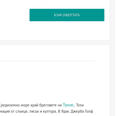
КЪМ ОФЕРТАТА
Тунис
Средиземно море край бреговете на
. Този
ация от слънце, пясък и култура. В Ядис Джерба Голф