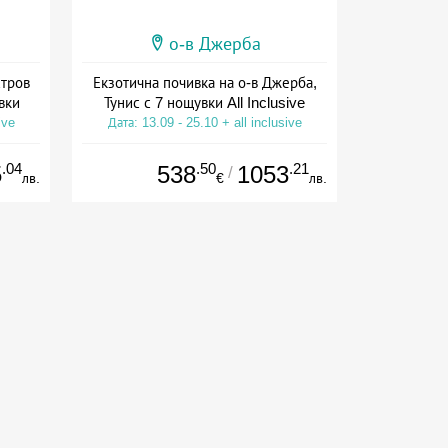
о-в Джерба
стров
Екзотична почивка на о-в Джерба,
вки
Тунис с 7 нощувки All Inclusive
ive
Дата: 13.09 - 25.10 + all inclusive
.04
.50
.21
5
538
1053
/
лв.
€
лв.