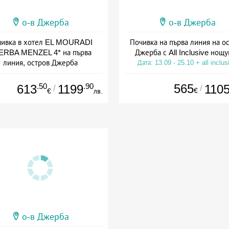
о-в Джерба
о-в Джерба
чивка в хотел EL MOURADI
Почивка на първа линия на о
ERBA MENZEL 4* на първа
Джерба с All Inclusive нощу
линия, остров Джерба
Дата: 13.09 - 25.10 + all inclus
а: 13.09 - 25.10 + all inclusive
.50
.90
565
613
1199
110
/
/
€
€
лв.
о-в Джерба