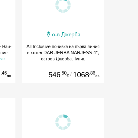
о-в Джерба
- Най-
All Inclusive почивка на първа линия
ение
в хотел DAR JERBA NARJESS 4*,
остров Джерба, Тунис
ive
Дата: 13.09 - 25.10 + all inclusive
.46
.50
.86
2
546
1068
/
лв.
€
лв.