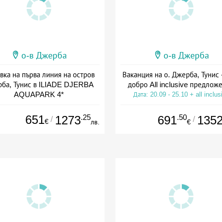
о-в Джерба
о-в Джерба
вка на първа линия на остров
Ваканция на о. Джерба, Тунис 
ба, Тунис в ILIADE DJERBA
добро All inclusive предлож
AQUAPARK 4*
Дата: 20.09 - 25.10 + all inclus
а: 04.10 - 25.10 + all inclusive
651
.25
.50
1273
691
135
/
/
€
лв.
€