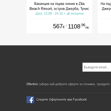
Ваканция на първа линия в Zita
На пър
Beach Resort, остров Джерба, Тунис
Джерб
Дата: 13.09 - 24.10 + all inclusive
Дат
567
.96
1108
/
€
лв.
Ofertini
събира най-добрите оферти за почивки, продукти и
Следете Офертините във Facebook