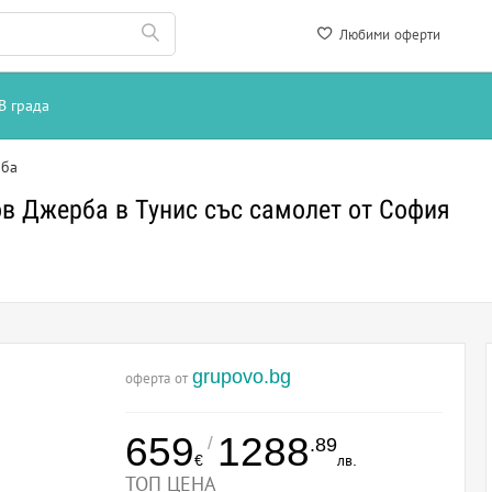
Любими оферти
В града
рба
ов Джерба в Тунис със самолет от София
grupovo.bg
оферта от
659
1288
/
.89
€
лв.
ТОП ЦЕНА