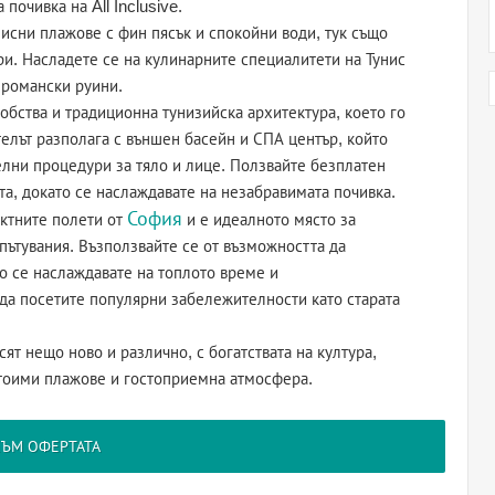
почивка на All Inclusive.
исни плажове с фин пясък и спокойни води, тук също
ри. Насладете се на кулинарните специалитети на Тунис
 романски руини.
бства и традиционна тунизийска архитектура, което го
телът разполага с външен басейн и СПА център, който
елни процедури за тяло и лице. Ползвайте безплатен
ета, докато се наслаждавате на незабравимата почивка.
София
ктните полети от
и е идеалното място за
пътувания. Възползвайте се от възможността да
то се наслаждавате на топлото време и
да посетите популярни забележителности като старата
сят нещо ново и различно, с богатствата на култура,
стоими плажове и гостоприемна атмосфера.
КЪМ ОФЕРТАТА