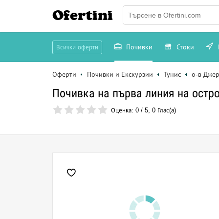
Ofertini
Почивки
Стоки
Всички оферти
Оферти
Почивки и Екскурзии
Тунис
о-в Дже
Почивка на първа линия на остр
Оценка:
0
/
5
,
0
Глас(а)