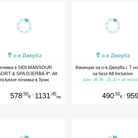
о-в Джерба
о-в Джерба
очивка в SIDI MANSOUR
Ваканция на о-в Джерба с 7 н
ORT & SPA DJERBA 4*: All
на база All Inclusive
Inclusive почивка в Тунис
Дата: 06.09 - 25.10 + all inclus
а: 30.08 - 25.10 + all inclusive
.50
.45
.50
578
1131
490
95
/
/
€
лв.
€