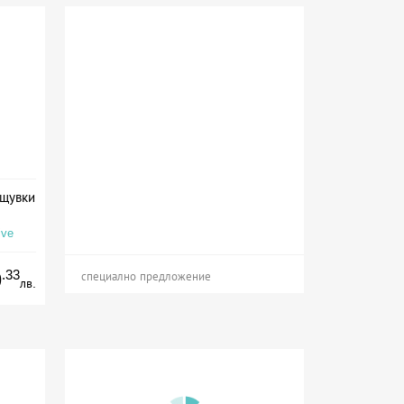
ощувки
ive
.33
9
специално предложение
лв.