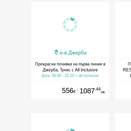
о-в Джерба
Прекрасна почивка на първа линия в
П
Джерба, Тунис с All Inclusive
RES
Дата: 30.08 - 23.10 + all inclusive
Дат
556
.44
1087
/
€
лв.