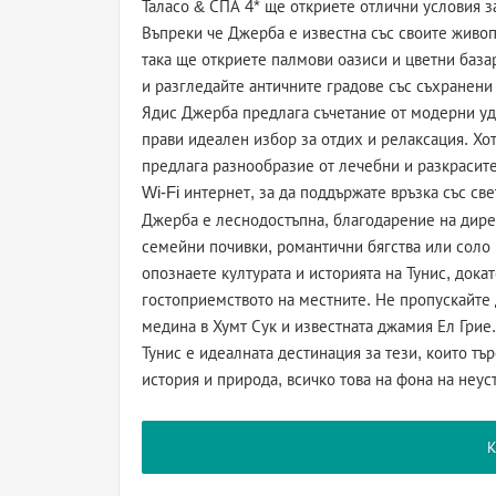
Таласо & СПА 4* ще откриете отлични условия за 
Въпреки че Джерба е известна със своите живоп
така ще откриете палмови оазиси и цветни база
и разгледайте античните градове със съхранени
Ядис Джерба предлага съчетание от модерни удо
прави идеален избор за отдих и релаксация. Хо
предлага разнообразие от лечебни и разкрасит
Wi-Fi интернет, за да поддържате връзка със св
Джерба е леснодостъпна, благодарение на дире
семейни почивки, романтични бягства или соло 
опознаете културата и историята на Тунис, дока
гостоприемството на местните. Не пропускайте 
медина в Хумт Сук и известната джамия Ел Грие.
Тунис е идеалната дестинация за тези, които тър
история и природа, всичко това на фона на неу