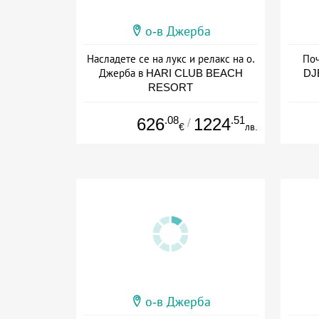
о-в Джерба
Насладете се на лукс и релакс на о.
По
Джерба в HARI CLUB BEACH
DJ
RESORT
Дата: 13.09 - 25.10 + all inclusive
Дат
.08
.51
626
1224
/
€
лв.
о-в Джерба