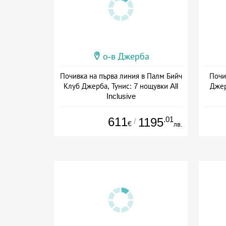
о-в Джерба
Почивка на първа линия в Палм Бийч
Почи
Клуб Джерба, Тунис: 7 нощувки All
Джер
Inclusive
Дата: 06.09 - 25.10 + all inclusive
Дат
611
.01
1195
/
€
лв.