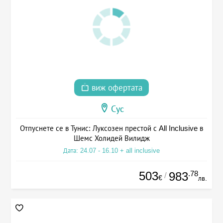
виж офертата
Сус
Отпуснете се в Тунис: Луксозен престой с All Inclusive в
Шемс Холидей Вилидж
Дата: 24.07 - 16.10 + all inclusive
503
.78
983
/
€
лв.