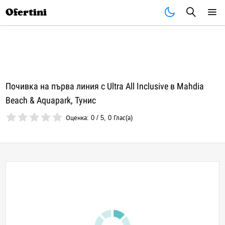
Почивки
Стоки
В града
Всички оферти
Ofertini
Почивка на първа линия с Ultra All Inclusive в Mahdia
Beach & Aquapark, Тунис
Оценка:
0
/
5
,
0
Глас(а)