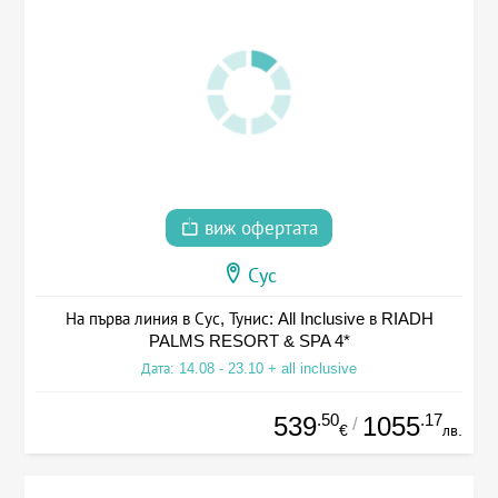
виж офертата
Сус
На първа линия в Сус, Тунис: All Inclusive в RIADH
PALMS RESORT & SPA 4*
Дата: 14.08 - 23.10 + all inclusive
.50
.17
539
1055
/
€
лв.