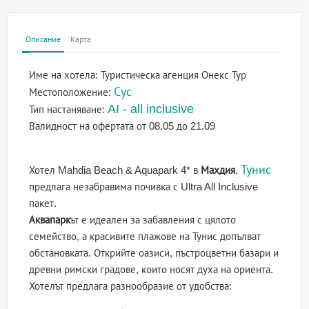
Описание
Карта
Име на хотела:
Туристическа агенция Онекс Тур
Сус
Местоположение:
AI - all inclusive
Тип настаняване:
Валидност на офертата
от 08.05 до 21.09
Тунис
Хотел Mahdia Beach & Aquapark 4* в
Махдия
,
предлага незабравима почивка с Ultra All Inclusive
пакет.
Аквапарк
ът е идеален за забавления с цялото
семейство, а красивите плажове на Тунис допълват
обстановката. Открийте оазиси, пъстроцветни базари и
древни римски градове, които носят духа на ориента.
Хотелът предлага разнообразие от удобства: