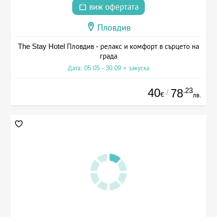
виж офертата
Пловдив
The Stay Hotel Пловдив - релакс и комфорт в сърцето на
града
Дата: 05.05 - 30.09 + закуска
40
.23
78
/
€
лв.