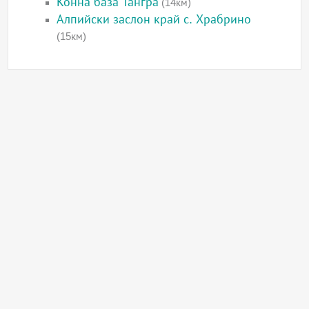
Конна база Тангра
(14км)
Алпийски заслон край с. Храбрино
(15км)