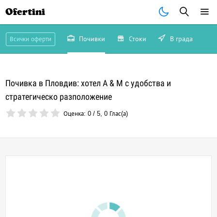
Ofertini
Почивки
Стоки
В града
Всички оферти
Почивка в Пловдив: хотел A & M с удобства и
стратегическо разположение
Оценка:
0
/
5
,
0
Глас(а)