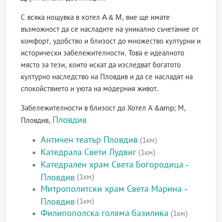
С всяка нощувка в хотел A & M, вие ще имате
възможност да се насладите на уникално съчетание от
комфорт, удобство и близост до множество културни и
исторически забележителности. Това е идеалното
място за тези, които искат да изследват богатото
културно наследство на Пловдив и да се насладят на
спокойствието и уюта на модерния живот.
Забележителности в близост до Хотел А &amp; М,
Пловдив
Пловдив,
Античен театър Пловдив
(1км)
Катедрала Свети Лудвиг
(1км)
Катедрален храм Света Богородица -
Пловдив
(1км)
Митрополитски храм Света Марина -
Пловдив
(1км)
Филипополска голяма базилика
(1км)