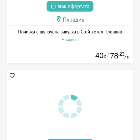
виж офертата
Пловдив
Почивка с включена закуска в Стей хотел Пловдив
+ закуска
40
.23
78
/
€
лв.