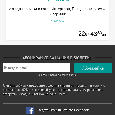
Изгодна почивка в хотел Интеркооп, Пловдив със закуска
и паркинг
+ закуска
22
.03
43
/
€
лв.
АБОНИРАЙ СЕ ЗА НАШИЯ Е-БЮЛЕТИН
Без спам. Отказ по всяко време.
Ofertini
събира най-добрите оферти за почивки, продукти и услуги с
отстъпки до -60%. Резервирай уикенд в планината, СПА релакс или
пазарувай изгодно – всичко на едно място!
Следете Офертините във Facebook