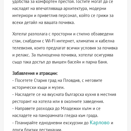
удобства за комфортен престой. Гостите могат да се
насладят на впечатляваща архитектура, модерни
интериори и приветлив персонал, който се грижи за
всеки детайл на вашата почивка.
Хотелът разполага с просторни и стилно обзаведени
стаи, снабдени с Wi-Fi интернет, климатик и кабелна
телевизия, които предлагат всички условия за почивка
и релакс. За пълноценна почивка, хотелът осигурява
също така достъп до външен басейн и парна баня.
Забавления и атракции:
- Посетете Стария град на Пловдив, с неговите
исторически къщи и музеи.
- Насладете се на вкусната българска кухня в местния
ресторант на хотела или в околните заведения.
- Направете разходка до Младежки хълм и се
насладете на панорамната гледка към града.
Карлово
- Планирайте еднодневни екскурзии до
и
други близки дестинации.