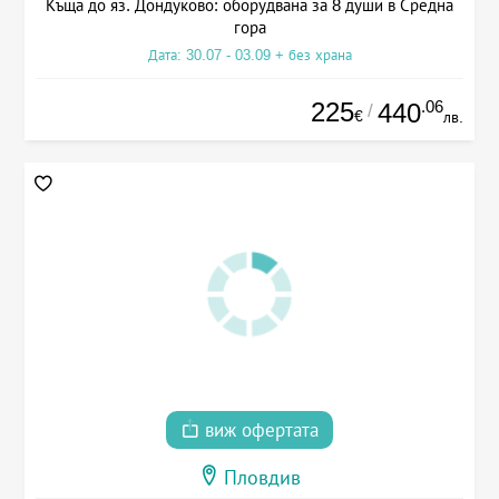
Къща до яз. Дондуково: оборудвана за 8 души в Средна
гора
Дата: 30.07 - 03.09 + без храна
225
.06
440
/
€
лв.
виж офертата
Пловдив