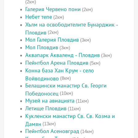
(2км)
Галерия Червено пони
(2км)
Небет тепе
(2км)
Хълм на освободителите Бунарджик -
Пловдив
(2км)
Мол Галерия Пловдив
(3км)
Мол Пловдив
(3км)
Аквапарк Акваленд - Пловдив
(3км)
Пейнтбол Арена Пловдив
(5км)
Конна база Хан Крум - село
Войводиново
(8км)
Белащински манастир Св. Георги
Победоносец
(10км)
Музей на авиацията
(11км)
Летище Пловдив
(11км)
Кукленски манастир Св. Св. Козма и
Дамян
(13км)
Пейнтбол Асеновград
(14км)