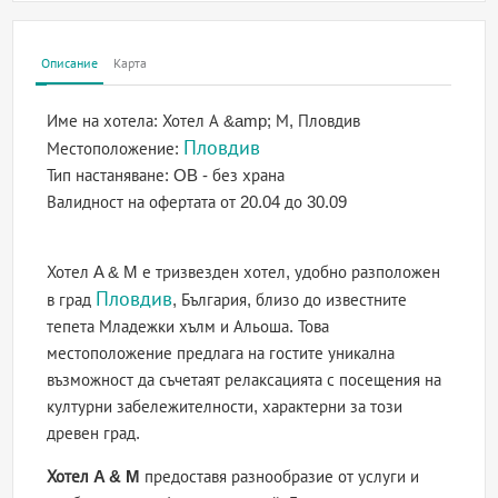
Описание
Карта
Име на хотела:
Хотел А &amp; М, Пловдив
Пловдив
Местоположение:
Тип настаняване:
OB - без храна
Валидност на офертата
от 20.04 до 30.09
Хотел A & M е тризвезден хотел, удобно разположен
Пловдив
в град
, България, близо до известните
тепета Младежки хълм и Альоша. Това
местоположение предлага на гостите уникална
възможност да съчетаят релаксацията с посещения на
културни забележителности, характерни за този
древен град.
Хотел A & M
предоставя разнообразие от услуги и