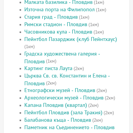
Малката базилика - Пловдив
(1км)
Източна порта на Филипопол
(1км)
Стария град - Пловдив
(1км)
Римски стадион - Пловдив
(1км)
Часовникова кула - Пловдив
(1км)
Пейнтбол Пазарджик (клуб Пейнтхаус)
(1км)
Градска художествена галерия -
Пловдив
(1км)
Картинг писта Лаута
(2км)
Църква Св. св. Константин и Елена -
Пловдив
(2км)
Етнографски музей - Пловдив
(2км)
Археологически музей - Пловдив
(2км)
Капана Пловдив (квартал)
(2км)
Пейнтбол Пловдив (зала Тракия)
(2км)
Балабанова къща - Пловдив
(2км)
Паметник на Съединението - Пловдив