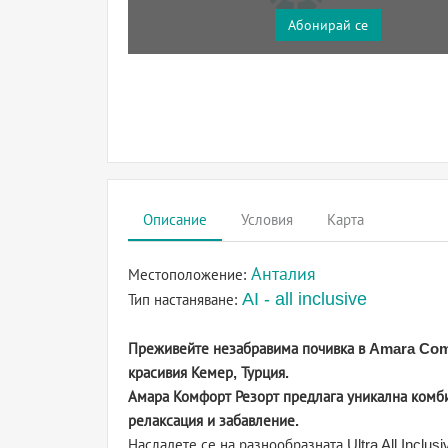
Абонирай се
Описание
Условия
Карта
Анталия
Местоположение:
AI - all inclusive
Тип настаняване:
Преживейте незабравима почивка в Amara Com
красивия Кемер, Турция.
Амара Комфорт Резорт предлага уникална комби
релаксация и забавление.
Насладете се на разнообразната Ultra All Inclus