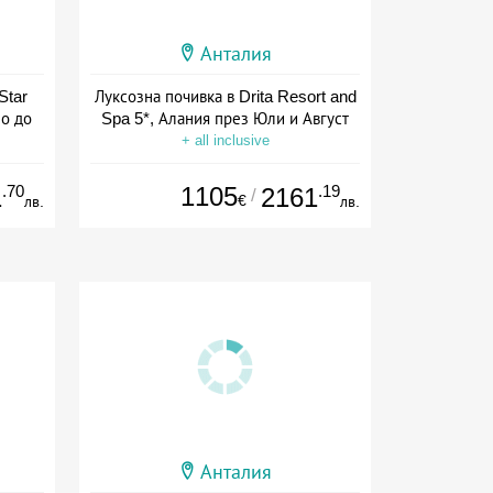
Анталия
Star
Луксозна почивка в Drita Resort and
зо до
Spa 5*, Алания през Юли и Август
+ all inclusive
.70
1105
.19
1
2161
/
€
лв.
лв.
Анталия