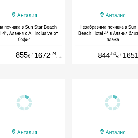
Анталия
Анталия
на почивка в Sun Star Beach
Незабравима почивка в Sun 
l 4*, Алания с All Inclusive от
Beach Hotel 4* в Алания бли
София
плажа
+ all inclusive
+ all inclusive
855
.24
.50
1672
844
165
/
/
€
лв.
€
Анталия
Анталия