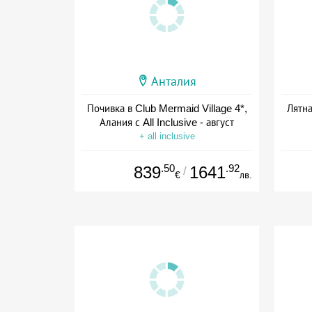
Анталия
Почивка в Club Mermaid Village 4*,
Лятна
Алания с All Inclusive - август
+ all inclusive
.50
.92
839
1641
/
€
лв.