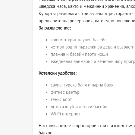
шведска маса, както и междинни хранения, алк
Курортът разполага с три а-ла-карт ресторанта -
предварителна резервация, като едно посещени
За развлечение:
голям открит плувен басейн
четири водни пързалки за деца и възрастн
плажна и басейн парти нощи
ежедневна анимация и вечерни шоу прог
Хотелски удобства:
сауна, турска баня и парна баня
фитнес център
тенис корт
детски клуб и детски басейн
Wi-Fi интернет
Настаняването е в просторни стаи с изглед към 
балкон.