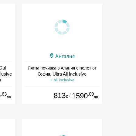
Анталия
Gul
Лятна почивка в Алания с полет от
clusive
София, Ultra All Inclusive
я
+ all inclusive
.63
813
.09
0
1590
/
€
лв.
лв.