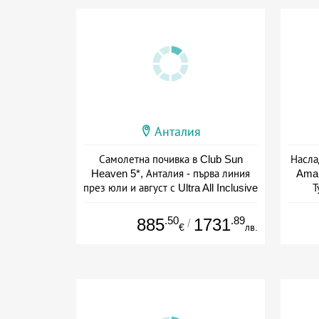
Анталия
Самолетна почивка в Club Sun
Насла
Heaven 5*, Анталия - първа линия
Amar
през юли и август с Ultra All Inclusive
Т
+ all inclusive
.50
.89
885
1731
/
€
лв.