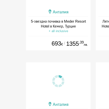
Анталия
5-звездна почивка в Meder Resort
Лят
Hotel в Кемер, Турция
Hote
+ all inclusive
693
.39
1355
/
€
лв.
Анталия