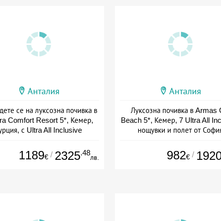
Анталия
Анталия
дете се на луксозна почивка в
Луксозна почивка в Armas 
a Comfort Resort 5*, Кемер,
Beach 5*, Кемер, 7 Ultra All In
урция, с Ultra All Inclusive
нощувки и полет от Софи
+ all inclusive
+ all inclusive
1189
.48
982
2325
192
/
/
€
€
лв.