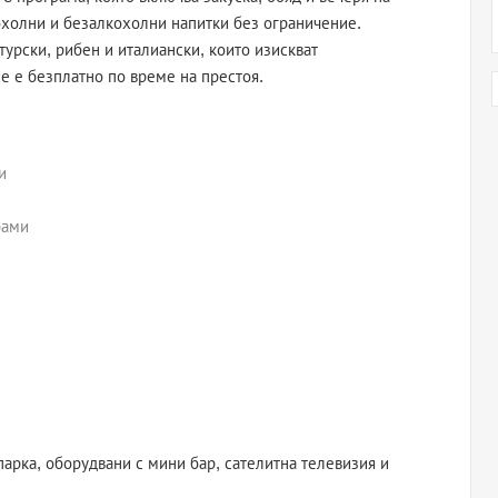
охолни и безалкохолни напитки без ограничение.
 турски, рибен и италиански, които изискват
е е безплатно по време на престоя.
и
рами
парка, оборудвани с мини бар, сателитна телевизия и