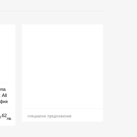
ena
 All
офия
.62
9
специално предложение
лв.