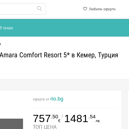
Любими оферти
В града
я
Amara Comfort Resort 5* в Кемер, Турция
rio.bg
оферта от
757
1481
/
.50
.54
€
лв.
ТОП ЦЕНА