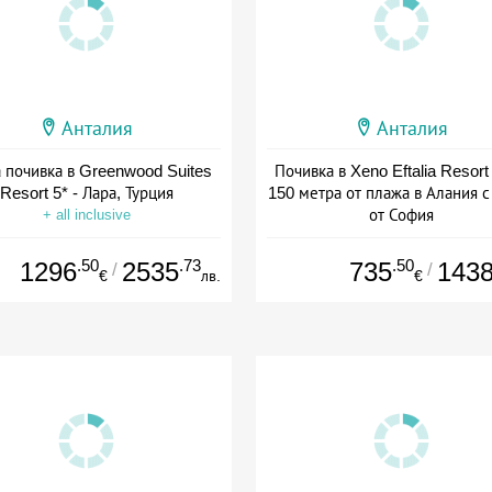
Анталия
Анталия
 почивка в Greenwood Suites
Почивка в Xeno Eftalia Resort
Resort 5* - Лара, Турция
150 метра от плажа в Алания с
от София
+ all inclusive
+ all inclusive
.50
.73
.50
1296
2535
735
143
/
/
€
лв.
€