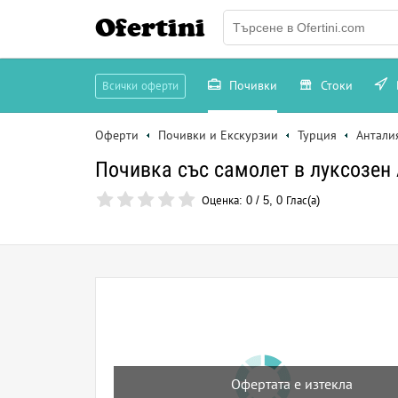
Ofertini
Почивки
Стоки
Всички оферти
Оферти
Почивки и Екскурзии
Турция
Антали
Почивка със самолет в луксозен 
Оценка:
0
/
5
,
0
Глас(а)
Офертата е изтекла