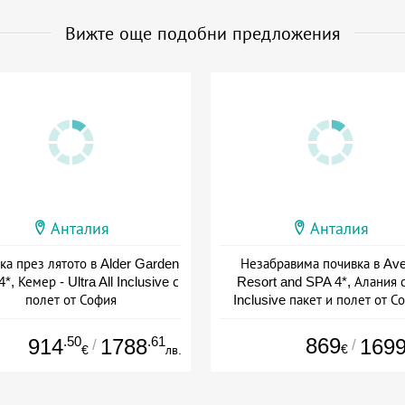
Вижте още подобни предложения
Анталия
Анталия
ка през лятото в Alder Garden
Незабравима почивка в Av
4*, Кемер - Ultra All Inclusive с
Resort and SPA 4*, Алания с
полет от София
Inclusive пакет и полет от С
+ all inclusive
+ all inclusive
.50
.61
869
914
1788
169
/
/
€
€
лв.