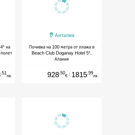
Анталия
 4* на
Почивка на 100 метра от плажа в
 полет
Beach Club Doganay Hotel 5*,
Алания
+ all inclusive
.51
.50
.99
8
928
1815
/
лв.
€
лв.