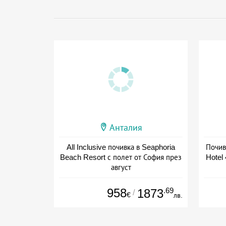
Анталия
All Inclusive почивка в Seaphoria
Почив
Beach Resort с полет от София през
Hotel 
август
+ all inclusive
958
.69
1873
/
€
лв.