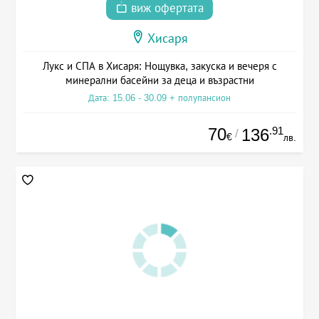
виж офертата
Хисаря
Лукс и СПА в Хисаря: Нощувка, закуска и вечеря с
минерални басейни за деца и възрастни
Дата: 15.06 - 30.09 + полупансион
70
.91
136
/
€
лв.