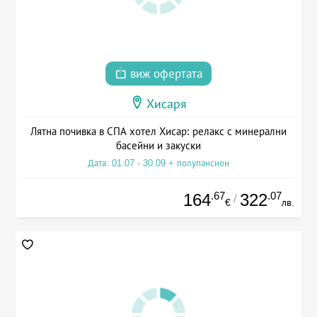
виж офертата
Хисаря
Лятна почивка в СПА хотел Хисар: релакс с минерални
басейни и закуски
Дата: 01.07 - 30.09 + полупансион
.67
.07
164
322
/
€
лв.