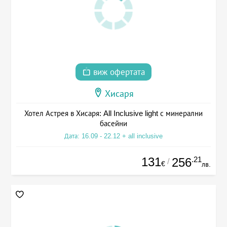
виж офертата
Хисаря
Хотел Астрея в Хисаря: All Inclusive light с минерални
басейни
Дата: 16.09 - 22.12 + all inclusive
131
.21
256
/
€
лв.