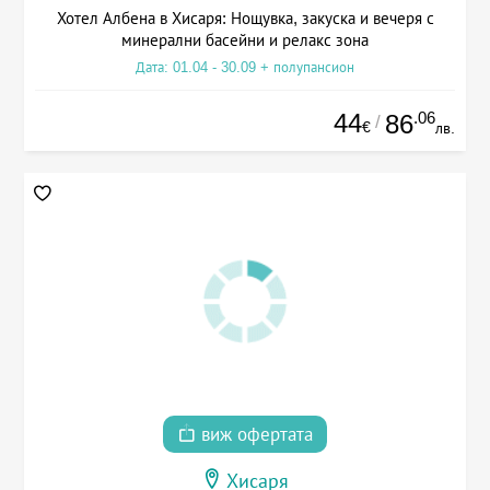
Хотел Албена в Хисаря: Нощувка, закуска и вечеря с
минерални басейни и релакс зона
Дата: 01.04 - 30.09 + полупансион
44
.06
86
/
€
лв.
виж офертата
Хисаря