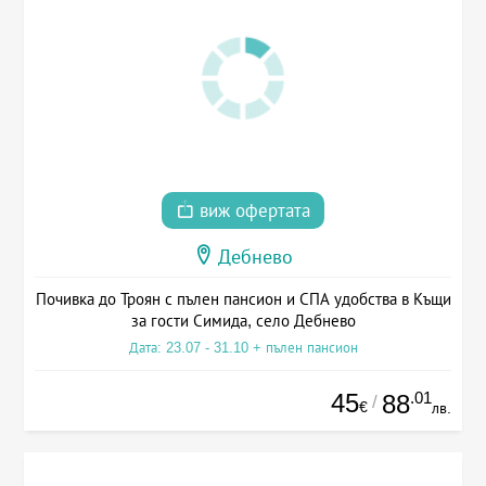
виж офертата
Дебнево
Почивка до Троян с пълен пансион и СПА удобства в Къщи
за гости Симида, село Дебнево
Дата: 23.07 - 31.10 + пълен пансион
45
.01
88
/
€
лв.