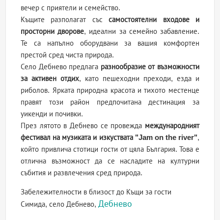
вечер с приятели и семейство.
Къщите разполагат със
самостоятелни входове и
просторни дворове
, идеални за семейно забавление.
Те са напълно оборудвани за вашия комфортен
престой сред чиста природа.
Село Дебнево предлага
разнообразие от възможности
за активен отдих
, като пешеходни преходи, езда и
риболов. Ярката природна красота и тихото местенце
правят този район предпочитана дестинация за
уикенди и почивки.
През лятото в Дебнево се провежда
международният
фестивал на музиката и изкуствата "Jam on the river"
,
който привлича стотици гости от цяла България. Това е
отлична възможност да се насладите на културни
събития и развлечения сред природа.
Забележителности в близост до Къщи за гости
Дебнево
Симида, село Дебнево,