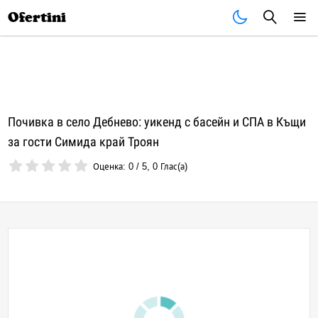
Почивки
Стоки
В града
Всички оферти
Ofertini
Почивка в село Дебнево: уикенд с басейн и СПА в Къщи
за гости Симида край Троян
Оценка:
0
/
5
,
0
Глас(а)