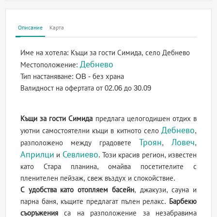
Описание
Карта
Име на хотела:
Къщи за гости Симида, село Дебнево
Дебнево
Местоположение:
Тип настаняване:
OB - без храна
Валидност на офертата
от 02.06 до 30.09
Къщи за гости Симида
предлага целогодишен отдих в
Дебнево
уютни самостоятелни къщи в китното село
,
Троян
Ловеч
разположено между градовете
,
,
Априлци
Севлиево
и
. Този красив регион, известен
като Стара планина, омайва посетителите с
пленителен пейзаж, свеж въздух и спокойствие.
С удобства като отопляем басейн
, джакузи, сауна и
парна баня, къщите предлагат пълен релакс.
Барбекю
съоръжения
са на разположение за незабравима