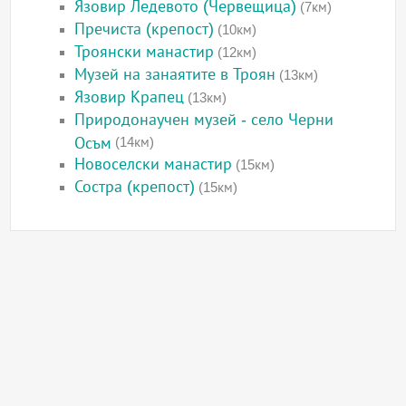
Язовир Ледевото (Червещица)
(7км)
Пречиста (крепост)
(10км)
Троянски манастир
(12км)
Музей на занаятите в Троян
(13км)
Язовир Крапец
(13км)
Природонаучен музей - село Черни
Осъм
(14км)
Новоселски манастир
(15км)
Состра (крепост)
(15км)