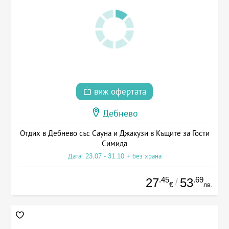
виж офертата
Дебнево
Отдих в Дебнево със Сауна и Джакузи в Къщите за Гости
Симида
Дата: 23.07 - 31.10 + без храна
.45
.69
27
53
/
€
лв.