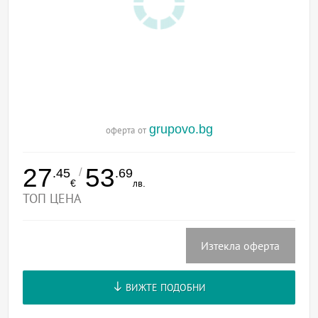
grupovo.bg
оферта от
27
53
/
.45
.69
€
лв.
ТОП ЦЕНА
Изтекла оферта
ВИЖТЕ ПОДОБНИ