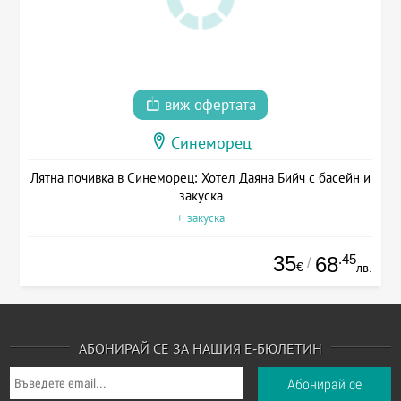
виж офертата
Синеморец
Лятна почивка в Синеморец: Хотел Даяна Бийч с басейн и
закуска
+ закуска
35
.45
68
/
€
лв.
АБОНИРАЙ СЕ ЗА НАШИЯ Е-БЮЛЕТИН