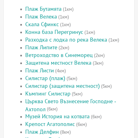
Плаж Бутамята
(1км)
Плаж Велека
(1км)
Скала Сфинкс
(1км)
Конна база Перегринус
(1км)
Разходка с лодка по река Велека
(1км)
Плаж Липите
(2км)
Ветроходство в Синеморец
(2км)
Защитена местност Велека
(3км)
Плаж Листи
(4км)
Силистар (плаж)
(5км)
Силистар (защитена местност)
(5км)
Къмпинг Силистар
(5км)
Църква Свето Възнесение Господне -
Ахтопол
(6км)
Музей История на котвата
(6км)
Крепост Агатополис
(6км)
Плаж Делфин
(8км)