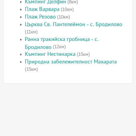
Къмпинг Делфин
(8км)
Плаж Варвара
(10км)
Плаж Резово
(10км)
Църква Св. Пантелеймон - с. Бродилово
(11км)
Ранна тракийска гробница - с.
Бродилово
(12км)
Къмпинг Нестинарка
(15км)
Природна забележителност Махарата
(15км)