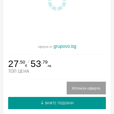
grupovo.bg
оферта от
27
53
/
.50
.79
€
лв.
ТОП ЦЕНА
Изтекла оферта
ВИЖТЕ ПОДОБНИ