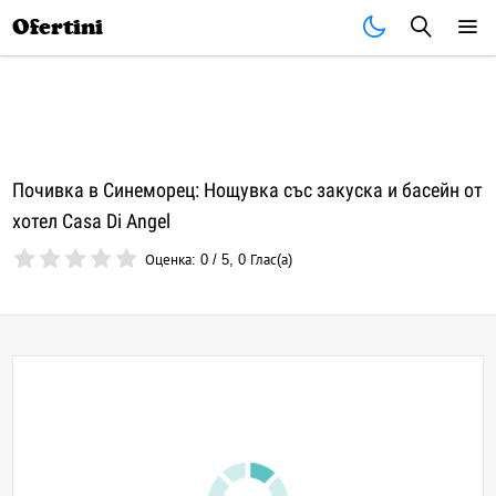
Почивки
Стоки
В града
Всички оферти
Ofertini
Почивка в Синеморец: Нощувка със закуска и басейн от
хотел Casa Di Angel
Оценка:
0
/
5
,
0
Глас(а)