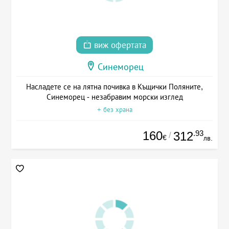
виж офертата
Синеморец
Насладете се на лятна почивка в Къщички Поляните,
Синеморец - незабравим морски изглед
+ без храна
160
.93
312
/
€
лв.