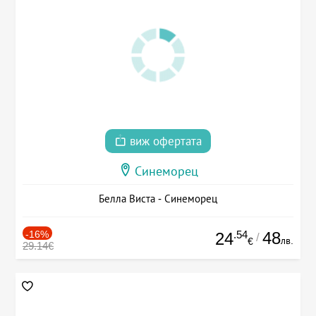
виж офертата
Синеморец
Белла Виста - Синеморец
-16%
.54
48
24
/
лв.
€
29.14€