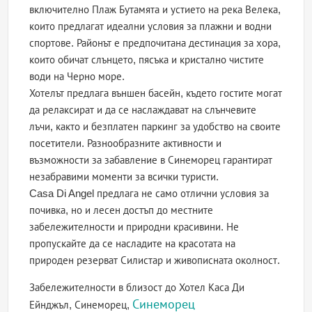
включително Плаж Бутамята и устието на река Велека,
които предлагат идеални условия за плажни и водни
спортове. Районът е предпочитана дестинация за хора,
които обичат слънцето, пясъка и кристално чистите
води на Черно море.
Хотелът предлага външен басейн, където гостите могат
да релаксират и да се наслаждават на слънчевите
лъчи, както и безплатен паркинг за удобство на своите
посетители. Разнообразните активности и
възможности за забавление в Синеморец гарантират
незабравими моменти за всички туристи.
Casa Di Angel предлага не само отлични условия за
почивка, но и лесен достъп до местните
забележителности и природни красивини. Не
пропускайте да се насладите на красотата на
природен резерват Силистар и живописната околност.
Забележителности в близост до Хотел Каса Ди
Синеморец
Ейнджъл, Синеморец,