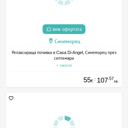
виж офертата
Синеморец
Релаксираща почивка в Casa Di Angel, Синеморец през
септември
+ закуска
55
.57
107
/
€
лв.