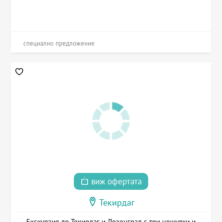
специално предложение
виж офертата
Текирдаг
Екскурзия до Текирдаг и Лозенград с три нощувки и