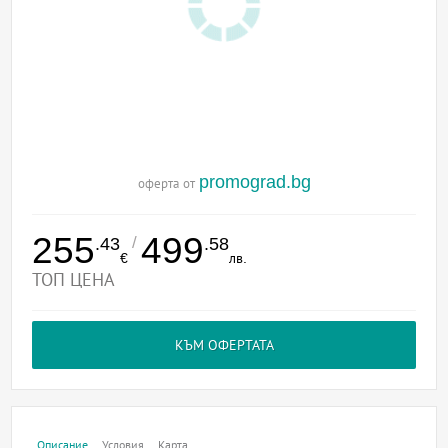
promograd.bg
оферта от
255
499
/
.43
.58
€
лв.
ТОП ЦЕНА
КЪМ ОФЕРТАТА
Описание
Условия
Карта