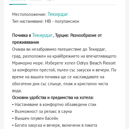
Текирдаг
Местоположение:
Тип настаняване:
HB - полупансион
Текирдаг
Почивка в
, Турция: Разнообразие от
преживявания
Очаква ви незабравимо пътешествие до Текирдаг,
град, разположен на крайбрежието на впечатляващото
Мраморно море. Изберете хотел Odrys Beach Resort
за комфортен престой, пълен със закуски и вечери. По
време на вашата почивка ще се наслаждавате на
обогатени дни със слънце, плаж и кристално чиста
вода.
Основни удобства и предимства на хотела:
• Настаняване в комфортно обзаведени стаи
• Възможност за релакс в сауна
• Външен плувен басейн
• Богата закуска и вечеря, включени в пакета