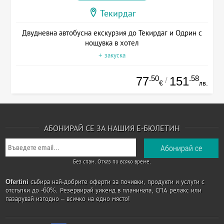
Текирдаг
Двудневна автобусна екскурзия до Текирдаг и Одрин с
нощувка в хотел
+ закуска
.50
.58
77
151
/
€
лв.
АБОНИРАЙ СЕ ЗА НАШИЯ Е-БЮЛЕТИН
Без спам. Отказ по всяко време.
Ofertini
събира най-добрите оферти за почивки, продукти и услуги с
отстъпки до -60%. Резервирай уикенд в планината, СПА релакс или
пазарувай изгодно – всичко на едно място!