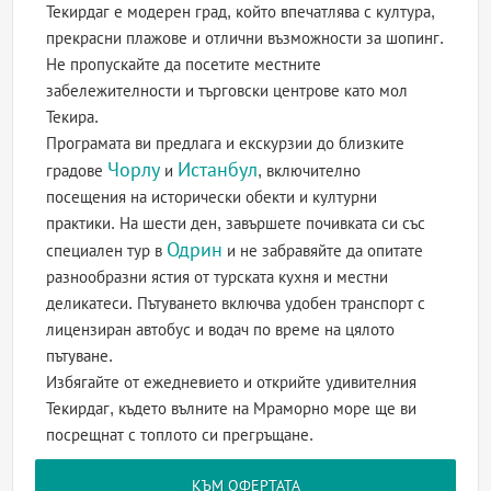
Текирдаг е модерен град, който впечатлява с култура,
прекрасни плажове и отлични възможности за шопинг.
Не пропускайте да посетите местните
забележителности и търговски центрове като мол
Текира.
Програмата ви предлага и екскурзии до близките
Чорлу
Истанбул
градове
и
, включително
посещения на исторически обекти и културни
практики. На шести ден, завършете почивката си със
Одрин
специален тур в
и не забравяйте да опитате
разнообразни ястия от турската кухня и местни
деликатеси. Пътуването включва удобен транспорт с
лицензиран автобус и водач по време на цялото
пътуване.
Избягайте от ежедневието и открийте удивителния
Текирдаг, където вълните на Мраморно море ще ви
посрещнат с топлото си прегръщане.
КЪМ ОФЕРТАТА