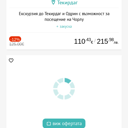
Текирдаг
Екскурзия до Текирдаг и Одрин с възможност за
посещение на Чорлу
+ закуска
-12%
.43
.98
110
215
/
€
лв.
125.00€
виж офертата