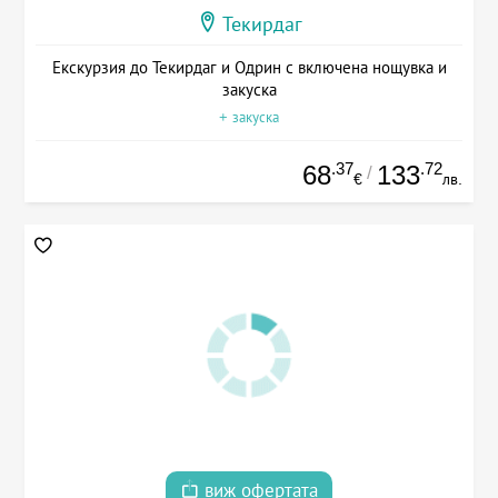
Текирдаг
Екскурзия до Текирдаг и Одрин с включена нощувка и
закуска
+ закуска
.37
.72
68
133
/
€
лв.
виж офертата