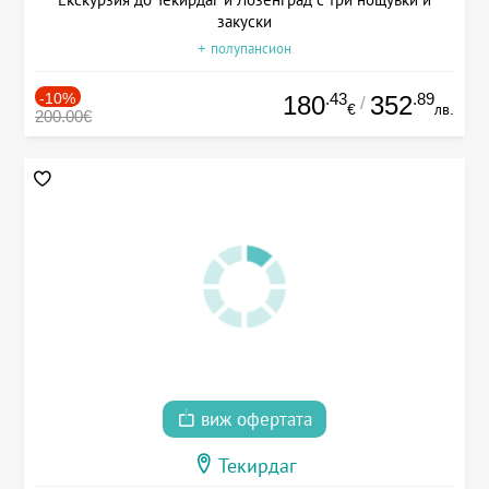
закуски
+ полупансион
-10%
.43
.89
180
352
/
€
лв.
200.00€
виж офертата
Текирдаг