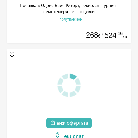
Почивка в Одрис Бийч Резорт, Текирдаг, Турция -
семптември пет нощувки
+ полупансион
268
.16
524
/
€
лв.
виж офертата
Текирдаг