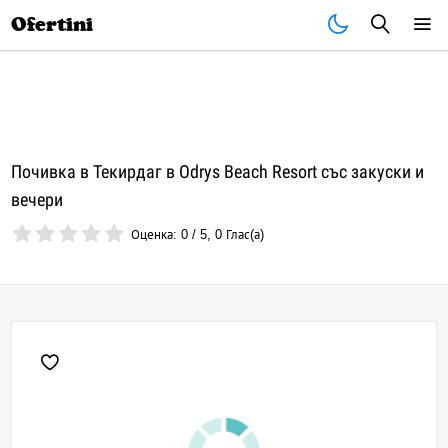
Почивки
Стоки
В града
Всички оферти
Ofertini
Почивка в Текирдаг в Odrys Beach Resort със закуски и
вечери
Оценка:
0
/
5
,
0
Глас(а)