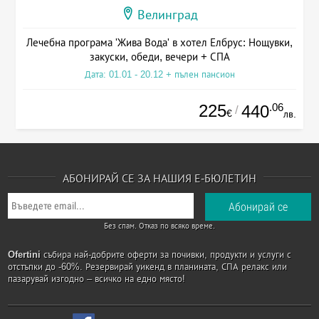
Велинград
Лечебна програма 'Жива Вода' в хотел Елбрус: Нощувки,
закуски, обеди, вечери + СПА
Дата: 01.01 - 20.12 + пълен пансион
225
.06
440
/
€
лв.
АБОНИРАЙ СЕ ЗА НАШИЯ Е-БЮЛЕТИН
Без спам. Отказ по всяко време.
Ofertini
събира най-добрите оферти за почивки, продукти и услуги с
отстъпки до -60%. Резервирай уикенд в планината, СПА релакс или
пазарувай изгодно – всичко на едно място!