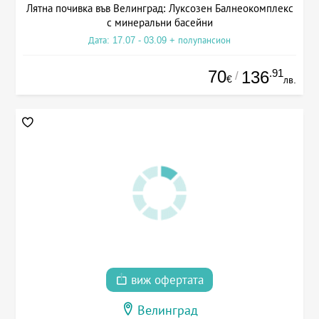
Лятна почивка във Велинград: Луксозен Балнеокомплекс
с минеральни басейни
Дата: 17.07 - 03.09 + полупансион
70
.91
136
/
€
лв.
виж офертата
Велинград