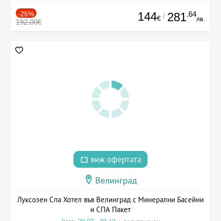
-25%
144
.64
281
/
€
лв.
192.00€
виж офертата
Велинград
Луксозен Спа Хотел във Велинград с Минерални Басейни
и СПА Пакет