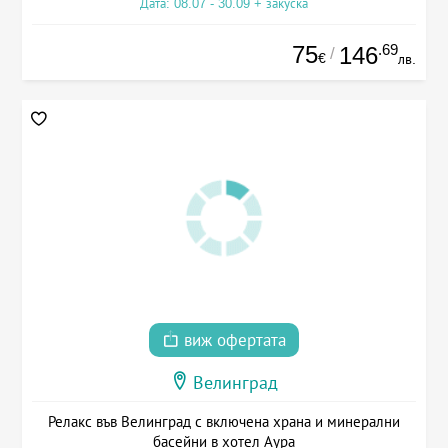
Дата: 08.07 - 30.09 + закуска
75
.69
146
/
€
лв.
виж офертата
Велинград
Релакс във Велинград с включена храна и минерални
басейни в хотел Аура