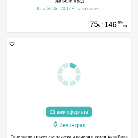
във Велинград
Дата: 20.05 - 20.12 + пълен пансион
75
.69
146
/
€
лв.
виж офертата
Велинград
Еднодневен пакет със закуска и вечеря в хотел Аква Вива