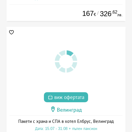
167
.62
326
/
€
лв.
виж офертата
Велинград
Пакети с храна и СПА в хотел Елбрус, Велинград
Дата: 15.07 - 31.08 + пълен пансион