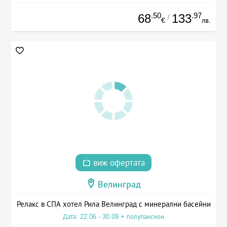
.50
.97
68
133
/
€
лв.
виж офертата
Велинград
Релакс в СПА хотел Рила Велинград с минерални басейни
Дата: 22.06 - 30.09 + полупансион