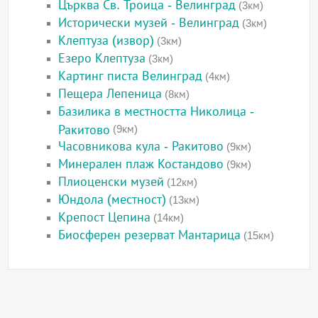
Църква Св. Троица - Велинград
(3км)
Исторически музей - Велинград
(3км)
Клептуза (извор)
(3км)
Езеро Клептуза
(3км)
Картинг писта Велинград
(4км)
Пещера Лепеница
(8км)
Базилика в местността Николица -
Ракитово
(9км)
Часовникова кула - Ракитово
(9км)
Минерален плаж Костандово
(9км)
Плиоценски музей
(12км)
Юндола (местност)
(13км)
Крепост Цепина
(14км)
Биосферен резерват Мантарица
(15км)