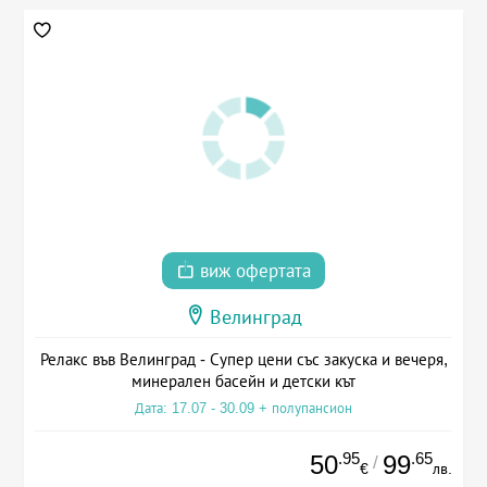
виж офертата
Велинград
Релакс във Велинград - Супер цени със закуска и вечеря,
минерален басейн и детски кът
Дата: 17.07 - 30.09 + полупансион
.95
.65
50
99
/
€
лв.