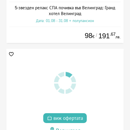
5-звезден релакс СПА почивка във Велинград: Гранд
хотел Велинград
Дата: 01.08 - 31.08 + полупансион
98
.67
191
/
€
лв.
виж офертата