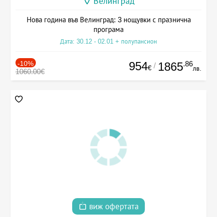
Велинград
Нова година във Велинград: 3 нощувки с празнична
програма
Дата: 30.12 - 02.01 + полупансион
-10%
954
.86
1865
/
€
лв.
1060.00€
виж офертата