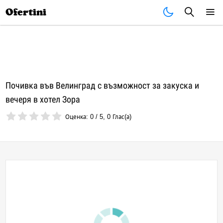
Почивки
Стоки
В града
Всички оферти
Ofertini
Почивка във Велинград с възможност за закуска и
вечеря в хотел Зора
Оценка:
0
/
5
,
0
Глас(а)