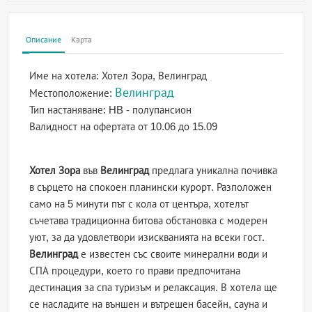
Описание
Карта
Име на хотела:
Хотел Зора, Велинград
Велинград
Местоположение:
Тип настаняване:
HB - полупансион
Валидност на офертата
от 10.06 до 15.09
Хотел Зора
във
Велинград
предлага уникална почивка
в сърцето на спокоен планински курорт. Разположен
само на 5 минути път с кола от центъра, хотелът
съчетава традиционна битова обстановка с модерен
уют, за да удовлетвори изискванията на всеки гост.
Велинград
е известен със своите минерални води и
СПА процедури, което го прави предпочитана
дестинация за спа туризъм и релаксация. В хотела ще
се насладите на външен и вътрешен басейн, сауна и