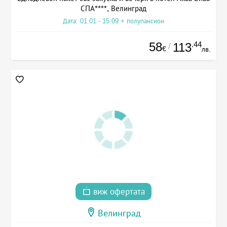
СПА****, Велинград
Дата: 01.01 - 15.09 + полупансион
58
.44
113
/
€
лв.
виж офертата
Велинград