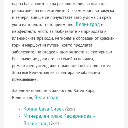
парна баня, които са на разположение за пълната
релаксация на посетителите. С възможност за закуска
и вечеря, вие ще се почувствате като у дома си сред
Велинград
уюта на топлото гостоприемство.
е
перфектното място за любителите на природата и
планинските преходи. Регионът е обграден от красиви
гори и маршрутни пътеки, които предлагат
забележителни гледки и възможности за екотуризъм.
Без значение дали сте на семейна почивка,
романтичен уикенд или терапевтично бягство, хотел
Зора във Велинград ви гарантира незабравимо
преживяване.
Забележителности в близост до Хотел Зора,
Велинград
Велинград,
Конна база Сивек
(2км)
Минерален плаж Каферинова -
Велинград
(2км)