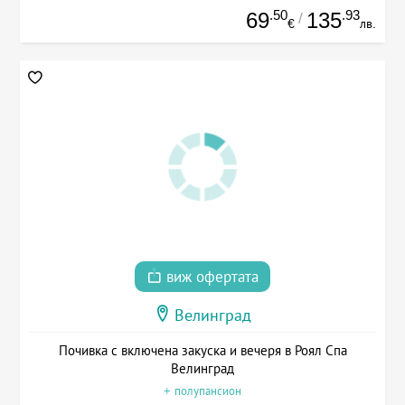
.50
.93
69
135
/
€
лв.
виж офертата
Велинград
Почивка с включена закуска и вечеря в Роял Спа
Велинград
+ полупансион