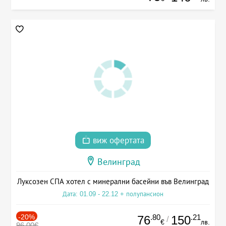
виж офертата
Велинград
Луксозен СПА хотел с минерални басейни във Велинград
Дата: 01.09 - 22.12 + полупансион
-20%
.80
.21
76
150
/
€
лв.
96.00€