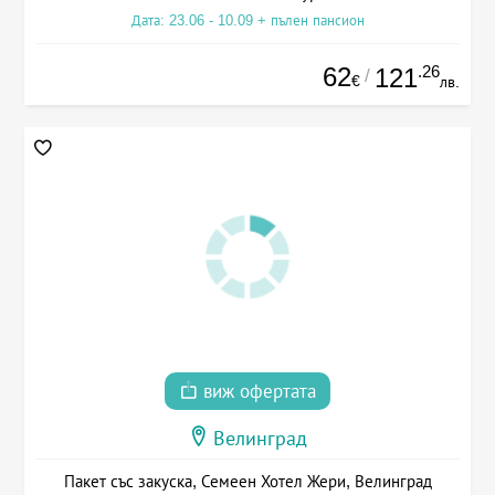
Дата: 23.06 - 10.09 + пълен пансион
62
.26
121
/
€
лв.
виж офертата
Велинград
Пакет със закуска, Семеен Хотел Жери, Велинград