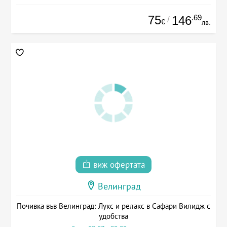
75
.69
146
/
€
лв.
виж офертата
Велинград
Почивка във Велинград: Лукс и релакс в Сафари Вилидж с
удобства