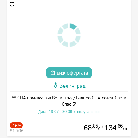
виж офертата
Велинград
5* СПА почивка във Велинград: Балнео СПА хотел Свети
Спас 5*
Дата: 16.07 - 30.09 + полупансион
-16%
.85
.66
68
134
/
€
лв.
81.70€