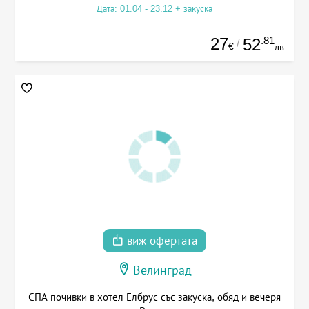
Дата: 01.04 - 23.12 + закуска
27
.81
52
/
€
лв.
виж офертата
Велинград
СПА почивки в хотел Елбрус със закуска, обяд и вечеря