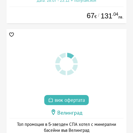
Дата: 28.07 - 23.12 + полупансион
67
.04
131
/
€
лв.
виж офертата
Велинград
Топ промоция в 5-звезден СПА хотел с минерални
басейни във Велинград