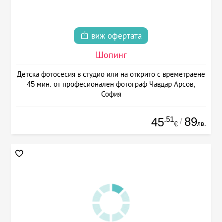
виж офертата
Шопинг
Детска фотосесия в студио или на открито с времетраене
45 мин. от професионален фотограф Чавдар Арсов,
София
.51
89
45
/
лв.
€