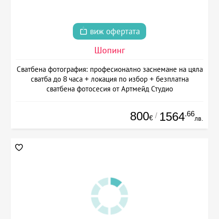
виж офертата
Шопинг
Сватбена фотография: професионално заснемане на цяла
сватба до 8 часа + локация по избор + безплатна
сватбена фотосесия от Артмейд Студио
800
.66
1564
/
€
лв.