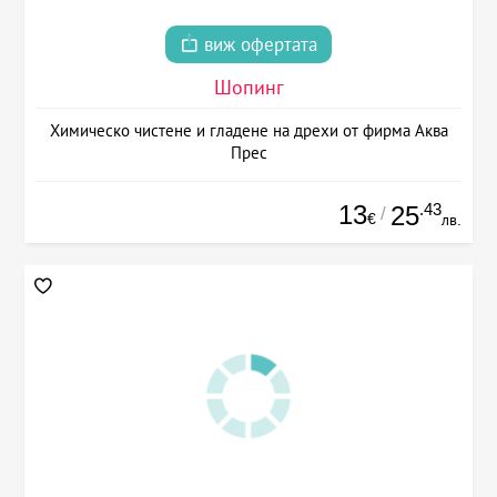
виж офертата
Шопинг
Химическо чистене и гладене на дрехи от фирма Аква
Прес
13
.43
25
/
€
лв.