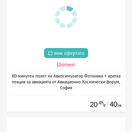
виж офертата
Шопинг
60-минутен полет на Авиосимулатор Фотоника + кратка
лекция за авиацията от Авиационно-Космически форум,
София
.45
40
20
/
лв.
€