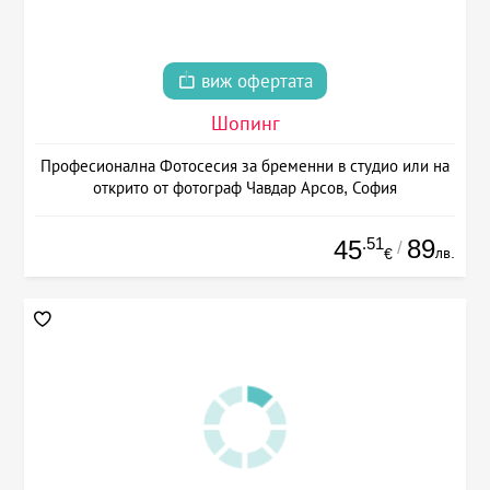
виж офертата
Шопинг
Професионална Фотосесия за бременни в студио или на
открито от фотограф Чавдар Арсов, София
.51
89
45
/
лв.
€