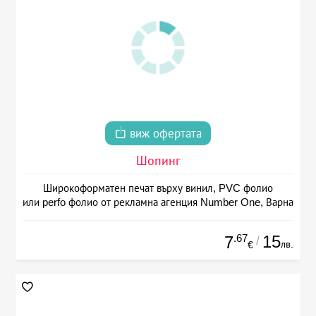
виж офертата
Шопинг
Широкоформатен печат върху винил, PVC фолио
или perfo фолио от рекламна агенция Number One, Варна
.67
15
7
/
лв.
€