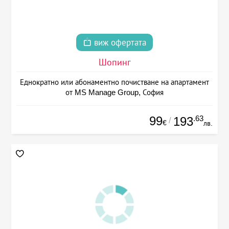
виж офертата
Шопинг
Еднократно или абонаментно почистване на апартамент
от MS Manage Group, София
99
.63
193
/
€
лв.