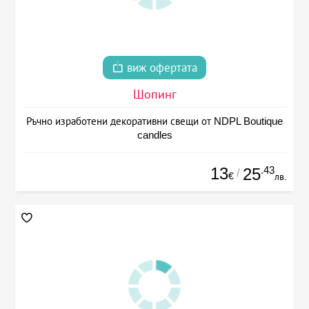
виж офертата
Шопинг
Ръчно изработени декоративни свещи от NDPL Boutique
candles
13
.43
25
/
€
лв.