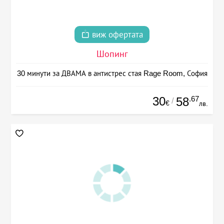
виж офертата
Шопинг
30 минути за ДВАМА в антистрес стая Rage Room, София
30
.67
58
/
€
лв.