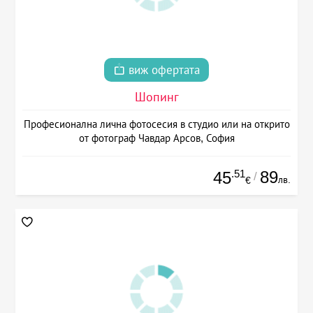
виж офертата
Шопинг
Професионална лична фотосесия в студио или на открито
от фотограф Чавдар Арсов, София
.51
89
45
/
лв.
€