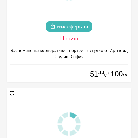
виж офертата
Шопинг
Заснемане на корпоративен портрет в студио от Артмейд
Студио, София
.13
100
51
/
лв.
€