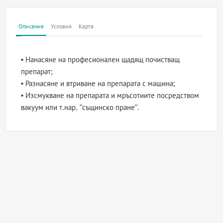
Описание
Условия
Карта
• Нанасяне на професионален щадящ почистващ
препарат;
• Разнасяне и втриване на препарата с машина;
• Изсмукване на препарата и мръсотиите посредством
вакуум или т.нар. "същинско пране".