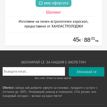
виж офертата
Шопинг
Изготвяне на личен астрологичен хороскоп,
предоставено от ХАНОАСТРОЛОДЖИ
45
.01
88
/
€
лв.
АБОНИРАЙ СЕ ЗА НАШИЯ Е-БЮЛЕТИН
Без спам. Отказ по всяко време.
Ofertini
събира най-добрите оферти за почивки, продукти и услуги с
отстъпки до -60%. Резервирай уикенд в планината, СПА релакс или
пазарувай изгодно – всичко на едно място!