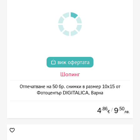
виж офертата
Шопинг
Отпечатване на 50 бр. снимки в размер 10х15 от
Фотоцентър DIGITALICA, Варна
.86
.50
4
9
/
€
лв.