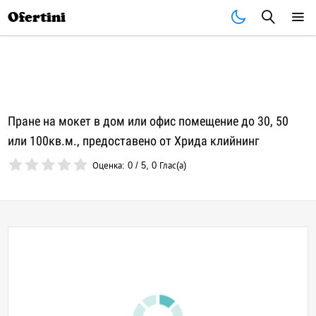
Почивки
Стоки
В града
Всички оферти
Ofertini
Пране на мокет в дом или офис помещение до 30, 50
или 100кв.м., предоставено от Хрида клийнинг
Оценка:
0
/
5
,
0
Глас(а)