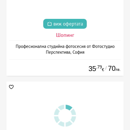
виж офертата
Шопинг
Професионална студийна фотосесия от Фотостудио
Перспектива, София
.79
70
35
/
лв.
€