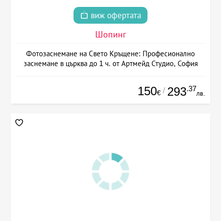
виж офертата
Шопинг
Фотозаснемане на Свето Кръщене: Професионално
заснемане в църква до 1 ч. от Артмейд Студио, София
150
.37
293
/
€
лв.