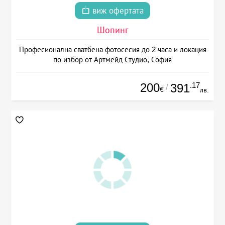
виж офертата
Шопинг
Професионална сватбена фотосесия до 2 часа и локация
по избор от Артмейд Студио, София
200
.17
391
/
€
лв.